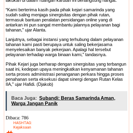
lakukan di dalam ruangan karutan ini berlangsung hangat.
“Kami berterima kasih pada pihak kejari samarinda yang
sudah saling menjaga sinergisitas dengan pihak rutan,
termasuk bantuan peralatan persidangan online yang di
antarkan ini pun sangat membantu jalannya pelayanan bagi
tahanan,” ujar Alanta.
Lanjutnya, sebagai instansi yang terhubung dalam pelayanan
tahanan kami pasti berupaya untuk saling bekerjasama
menyelesaikan banyak pekerjaan. Apalagi hal tersebut
pelayanan terhadap warga binaan kami,” tandasnya.
Pihak Kejari juga berharap dengan sinergisitas yang terbangun
saat ini, kedepan upaya meningkatkan kenyamanan tahanan
serta proses administrasi penanganan perkara hingga proses
penahanan serta eksekusi dapat sinergi dengan Rutan Kelas
IIA,” ujar Hafidi. (Djakob)
Baca Juga:
Subandi: Beras Samarinda Aman,
Warga Jangan Panik
Dibaca:
786
HASHTAG:
Kejaksaan
,