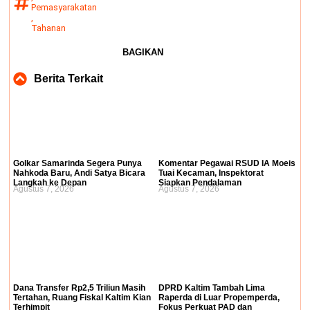
Pemasyarakatan
,
Tahanan
BAGIKAN
Berita Terkait
Golkar Samarinda Segera Punya
Komentar Pegawai RSUD IA Moeis
Nahkoda Baru, Andi Satya Bicara
Tuai Kecaman, Inspektorat
Langkah ke Depan
Siapkan Pendalaman
Agustus 7, 2026
Agustus 7, 2026
Dana Transfer Rp2,5 Triliun Masih
DPRD Kaltim Tambah Lima
Tertahan, Ruang Fiskal Kaltim Kian
Raperda di Luar Propemperda,
Terhimpit
Fokus Perkuat PAD dan