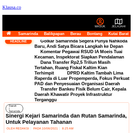
Klausa.co
MASUK
JELAJAHI
Samarinda
Balikpapan
Berau
Bontang
Kutai Barat
Golkar Samarinda Segera Punya Nahkoda
HEADLINE
Baru, Andi Satya Bicara Langkah ke Depan
Komentar Pegawai RSUD IA Moeis Tuai
Kecaman, Inspektorat Siapkan Pendalaman
Dana Transfer Rp2,5 Triliun Masih
Tertahan, Ruang Fiskal Kaltim Kian
Terhimpit
DPRD Kaltim Tambah Lima
Raperda di Luar Propemperda, Fokus Perkuat
PAD dan Penyesuaian Organisasi Daerah
Transfer Bankeu Fisik Belum Cair, Kepala
Daerah Khawatir Proyek Infrastruktur
Terganggu
Daerah
|
Samarinda
Sinergi Kejari Samarinda dan Rutan Samarinda,
Untuk Pelayanan Tahanan
OLEH
REDAKSI
PADA
10/06/2021
8:25 AM