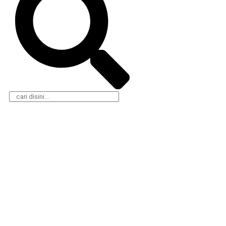
Daerah
Olahraga
Nasional
Gaya Hidup
Hukum & Kriminal
Parlemen
Peristiwa
Pemerintahan
Politik
Klausapedia
Advertorial