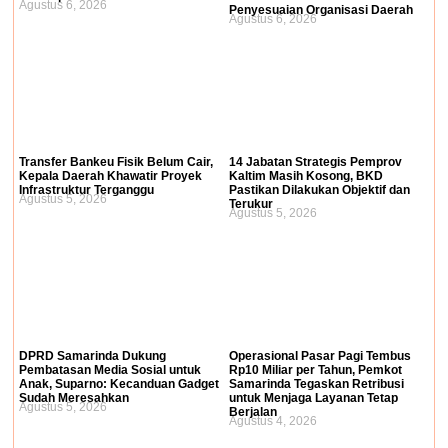
Agustus 6, 2026
Penyesuaian Organisasi Daerah
Agustus 6, 2026
Transfer Bankeu Fisik Belum Cair,
14 Jabatan Strategis Pemprov
Kepala Daerah Khawatir Proyek
Kaltim Masih Kosong, BKD
Infrastruktur Terganggu
Pastikan Dilakukan Objektif dan
Agustus 5, 2026
Terukur
Agustus 5, 2026
DPRD Samarinda Dukung
Operasional Pasar Pagi Tembus
Pembatasan Media Sosial untuk
Rp10 Miliar per Tahun, Pemkot
Anak, Suparno: Kecanduan Gadget
Samarinda Tegaskan Retribusi
Sudah Meresahkan
untuk Menjaga Layanan Tetap
Agustus 5, 2026
Berjalan
Agustus 4, 2026