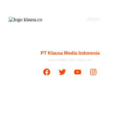
Afiliasi :
Kontak
Redaksi
Tentang
Pedoman Media Siber
PT Klausa Media Indonesia
copyrightⓑ | 2021 klausa.co