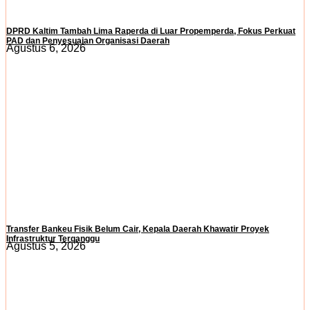
DPRD Kaltim Tambah Lima Raperda di Luar Propemperda, Fokus Perkuat
PAD dan Penyesuaian Organisasi Daerah
Agustus 6, 2026
Transfer Bankeu Fisik Belum Cair, Kepala Daerah Khawatir Proyek
Infrastruktur Terganggu
Agustus 5, 2026