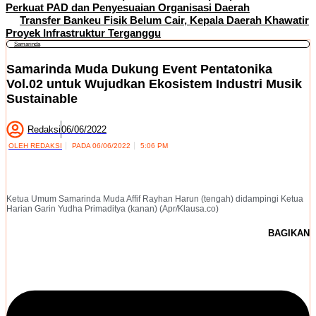
Perkuat PAD dan Penyesuaian Organisasi Daerah
Transfer Bankeu Fisik Belum Cair, Kepala Daerah Khawatir
Proyek Infrastruktur Terganggu
Samarinda
Samarinda Muda Dukung Event Pentatonika
Vol.02 untuk Wujudkan Ekosistem Industri Musik
Sustainable
Redaksi
06/06/2022
OLEH
REDAKSI
PADA
06/06/2022
5:06 PM
Ketua Umum Samarinda Muda Affif Rayhan Harun (tengah) didampingi Ketua
Harian Garin Yudha Primaditya (kanan) (Apr/Klausa.co)
BAGIKAN