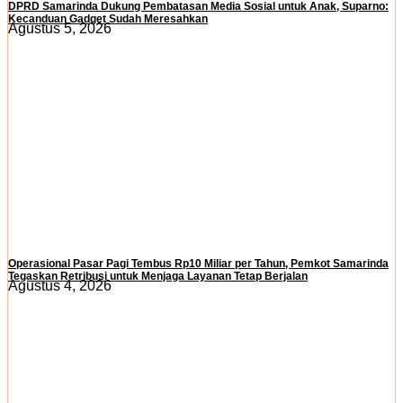
DPRD Samarinda Dukung Pembatasan Media Sosial untuk Anak, Suparno:
Kecanduan Gadget Sudah Meresahkan
Agustus 5, 2026
Operasional Pasar Pagi Tembus Rp10 Miliar per Tahun, Pemkot Samarinda
Tegaskan Retribusi untuk Menjaga Layanan Tetap Berjalan
Agustus 4, 2026