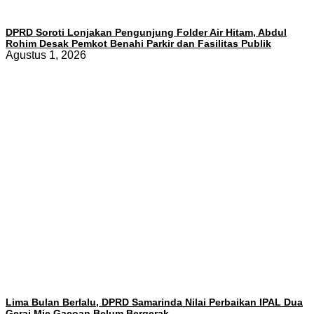
DPRD Soroti Lonjakan Pengunjung Folder Air Hitam, Abdul
Rohim Desak Pemkot Benahi Parkir dan Fasilitas Publik
Agustus 1, 2026
Lima Bulan Berlalu, DPRD Samarinda Nilai Perbaikan IPAL Dua
Gerai Mie Gacoan Belum Bergerak