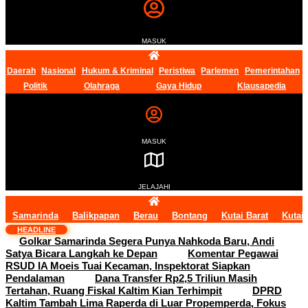
MASUK
Daerah
Nasional
Hukum & Kriminal
Peristiwa
Parlemen
Pemerintahan
Politik
Olahraga
Gaya Hidup
Klausapedia
MASUK
JELAJAHI
Samarinda
Balikpapan
Berau
Bontang
Kutai Barat
Kutai
HEADLINE
Golkar Samarinda Segera Punya Nahkoda Baru, Andi
Satya Bicara Langkah ke Depan
Komentar Pegawai
RSUD IA Moeis Tuai Kecaman, Inspektorat Siapkan
Pendalaman
Dana Transfer Rp2,5 Triliun Masih
Tertahan, Ruang Fiskal Kaltim Kian Terhimpit
DPRD
Kaltim Tambah Lima Raperda di Luar Propemperda, Fokus