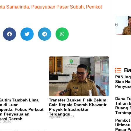
ota Samarinda
,
Paguyuban Pasar Subuh
,
Pemkot
Ba
PAN Ing
Siap H
Penyusu
Dana Tr
altim Tambah Lima
Transfer Bankeu Fisik Belum
Triliun
a di Luar
Cair, Kepala Daerah Khawatir
Ruang F
perda, Fokus Perkuat
Proyek Infrastruktur
Terhimp
n Penyesuaian
Terganggu
Agustus 5, 2026
sasi Daerah
Pemkot
6, 2026
Ultima
Pasar P