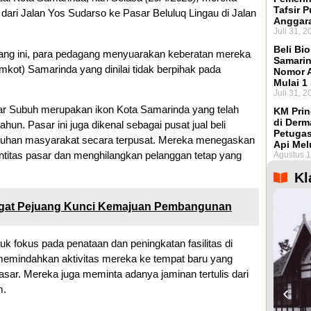
Tafsir 
dari Jalan Yos Sudarso ke Pasar Beluluq Lingau di Jalan
Anggar
Juli 31, 2
Beli Bio
ang ini, para pedagang menyuarakan keberatan mereka
Samarin
kot) Samarinda yang dinilai tidak berpihak pada
Nomor A
Mulai 1
Juli 31, 2
 Subuh merupakan ikon Kota Samarinda yang telah
KM Prin
di Derm
un. Pasar ini juga dikenal sebagai pusat jual beli
Petugas
utuhan masyarakat secara terpusat. Mereka menegaskan
Api Mel
titas pasar dan menghilangkan pelanggan tetap yang
Agustus 1
Kl
gat Pejuang Kunci Kemajuan Pembangunan
 fokus pada penataan dan peningkatan fasilitas di
 memindahkan aktivitas mereka ke tempat baru yang
asar. Mereka juga meminta adanya jaminan tertulis dari
m.