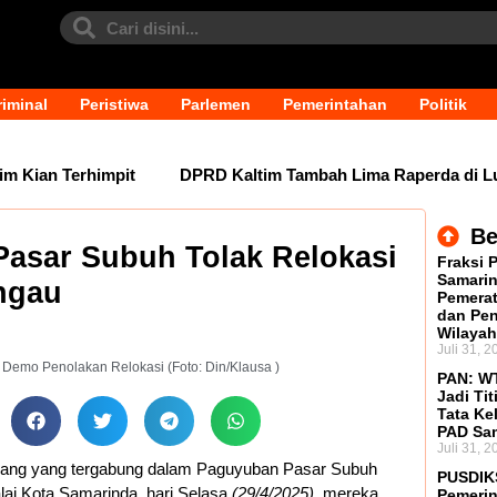
iminal
Peristiwa
Parlemen
Pemerintahan
Politik
ian Terhimpit
DPRD Kaltim Tambah Lima Raperda di Luar 
Be
asar Subuh Tolak Relokasi
Fraksi 
Samarin
ingau
Pemerat
dan Pen
Wilayah
Juli 31, 2
emo Penolakan Relokasi (Foto: Din/Klausa )
PAN: WT
Jadi Tit
Tata Ke
PAD Sa
Juli 31, 2
ang yang tergabung dalam Paguyuban Pasar Subuh
PUSDIK
lai Kota Samarinda, hari Selasa
(29/4/2025),
mereka
Pemerin