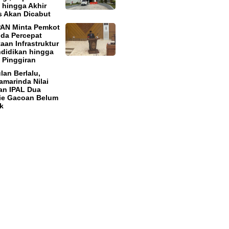
hingga Akhir
 Akan Dicabut
PAN Minta Pemkot
da Percepat
aan Infrastruktur
didikan hingga
 Pinggiran
lan Berlalu,
marinda Nilai
an IPAL Dua
ie Gacoan Belum
k