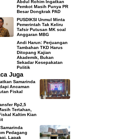
Abdul Rohim Ingatkan
Pemkot Masih Punya PR
Besar Dongkrak PAD
PUSDIKSI Unmul Minta
Pemerintah Tak Keliru
Tafsir Putusan MK soal
Anggaran MBG
Andi Harun: Perjuangan
Tambahan TKD Harus
Ditopang Kajian
Akademik, Bukan
Sekadar Kesepakatan
Politik
ca Juga
atkan Samarinda
adapi Ancaman
tan Fiskal
ansfer Rp2,5
 Masih Tertahan,
iskal Kaltim Kian
it
 Samarinda
tum Pedagang
agi, Lapak