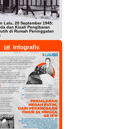
n Lalu, 20 September 1945:
Bukan Teman, Tak Sepenuhnya
da dan Kisah Pengibaran
Lawan: Jejak Intel Jepang Shigeta
utih di Rumah Peninggalan
Nishijima dalam Detik-detik
a
Kemerdekaan Indonesia
Infografis