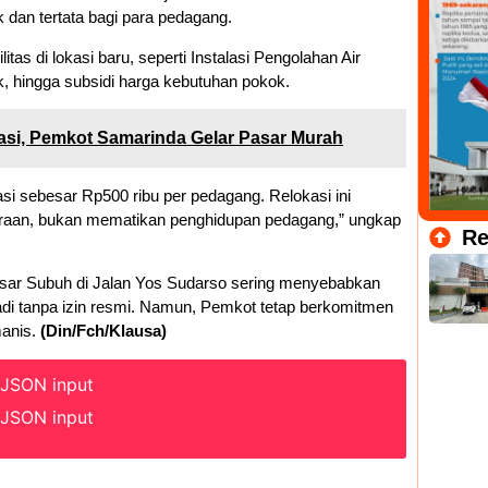
 dan tertata bagi para pedagang.
tas di lokasi baru, seperti Instalasi Pengolahan Air
rik, hingga subsidi harga kebutuhan pokok.
asi, Pemkot Samarinda Gelar Pasar Murah
si sebesar Rp500 ribu per pedagang. Relokasi ini
eraan, bukan mematikan penghidupan pedagang,” ungkap
Re
ar Subuh di Jalan Yos Sudarso sering menyebabkan
badi tanpa izin resmi. Namun, Pemkot tetap berkomitmen
manis.
(Din/Fch/Klausa)
 JSON input
 JSON input