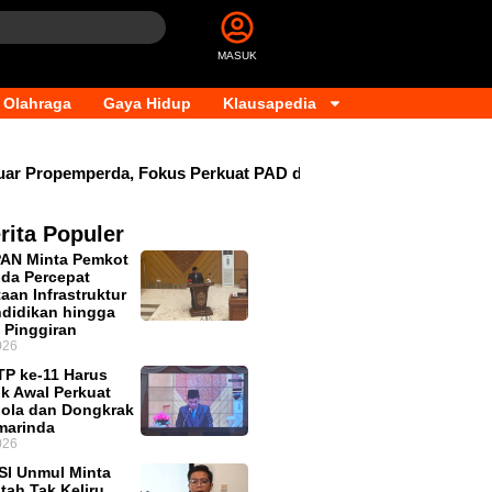
MASUK
Olahraga
Gaya Hidup
Klausapedia
Propemperda, Fokus Perkuat PAD dan Penyesuaian Organisasi 
rita Populer
PAN Minta Pemkot
da Percepat
aan Infrastruktur
didikan hingga
 Pinggiran
026
P ke-11 Harus
ik Awal Perkuat
lola dan Dongkrak
marinda
026
SI Unmul Minta
tah Tak Keliru