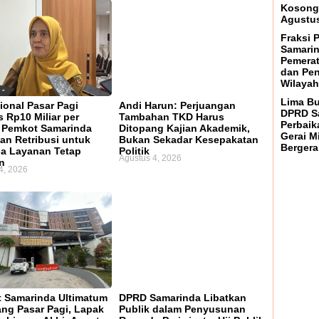
Kosong 
Agustus
Fraksi 
Samarin
Pemerat
dan Pen
Wilayah
Lima Bu
ional Pasar Pagi
Andi Harun: Perjuangan
DPRD Sa
 Rp10 Miliar per
Tambahan TKD Harus
Perbaik
 Pemkot Samarinda
Ditopang Kajian Akademik,
Gerai M
an Retribusi untuk
Bukan Sekadar Kesepakatan
Bergera
a Layanan Tetap
Politik
Agustus 4, 2026
n
4, 2026
 Samarinda Ultimatum
DPRD Samarinda Libatkan
ng Pasar Pagi, Lapak
Publik dalam Penyusunan