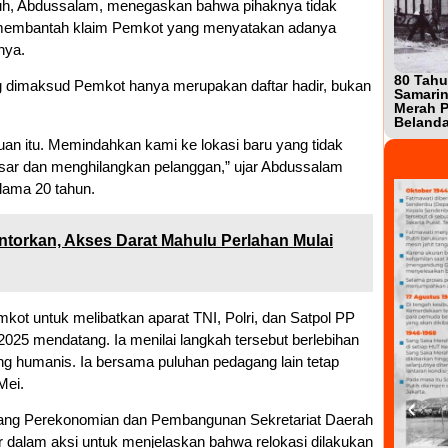
h, Abdussalam, menegaskan bahwa pihaknya tidak
Ia membantah klaim Pemkot yang menyatakan adanya
nya.
80 Tahu
 dimaksud Pemkot hanya merupakan daftar hadir, bukan
Samarin
Merah P
Beland
an itu. Memindahkan kami ke lokasi baru yang tidak
asar dan menghilangkan pelanggan,” ujar Abdussalam
lama 20 tahun.
ontorkan, Akses Darat Mahulu Perlahan Mulai
ot untuk melibatkan aparat TNI, Polri, dan Satpol PP
025 mendatang. Ia menilai langkah tersebut berlebihan
g humanis. Ia bersama puluhan pedagang lain tetap
Mei.
Bidang Perekonomian dan Pembangunan Sekretariat Daerah
r dalam aksi untuk menjelaskan bahwa relokasi dilakukan