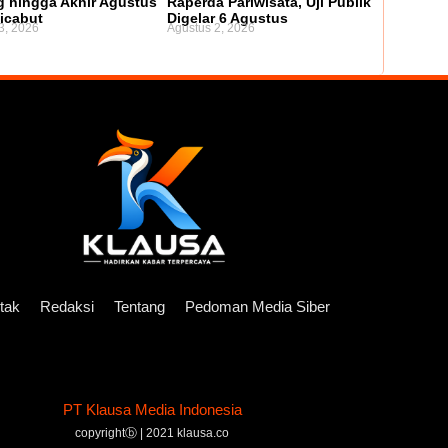
 hingga Akhir Agustus
Raperda Pariwisata, Uji Publik
icabut
Digelar 6 Agustus
3, 2026
Agustus 2, 2026
tak
Redaksi
Tentang
Pedoman Media Siber
PT Klausa Media Indonesia
copyrightⓑ | 2021 klausa.co