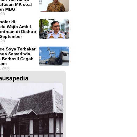
Putusan MK soal
an MBG
026
solar di
da Wajib Ambil
ntrean di Dishub
 September
026
ce Soya Terbakar
aga Samarinda,
 Berhasil Cegah
uas
, 2026
ausapedia