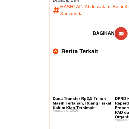
HASHTAG:
Abdussalam
,
Balai K
Samarinda
BAGIKAN
Berita Terkait
Dana Transfer Rp2,5 Triliun
DPRD K
Masih Tertahan, Ruang Fiskal
Raperd
Kaltim Kian Terhimpit
Propem
Agustus 6, 2026
PAD da
Organi
Agustus 