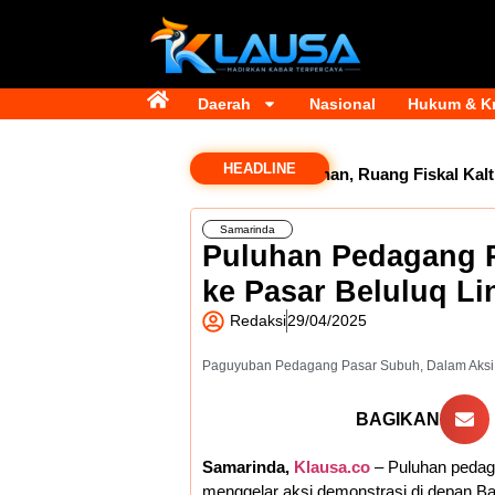
Daerah
Nasional
Hukum & Kr
HEADLINE
na Transfer Rp2,5 Triliun Masih Tertahan, Ruang Fiskal Kaltim K
Samarinda
Puluhan Pedagang P
ke Pasar Beluluq L
Redaksi
29/04/2025
Paguyuban Pedagang Pasar Subuh, Dalam Aksi D
BAGIKAN
Samarinda,
Klausa.co
– Puluhan pedag
menggelar aksi demonstrasi di depan Ba