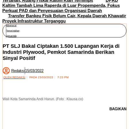
Tertahan, Ruang Fiskal Kaltim Kian Terhimpit
DPRD
Kaltim Tambah Lima Raperda di Luar Propemperda, Fokus
Perkuat PAD dan Penyesuaian Organisasi Daerah
Transfer Bankeu Fisik Belum Cair, Kepala Daerah Khawatir
Proyek Infrastruktur Terganggu
Advertorial
|
Pemerintahan
|
Samarinda
PT SLJ Bakal Ciptakan 1.500 Lapangan Kerja di
Industri Plywood, Pemkot Samarinda Berikan
Sinyal Positif
Redaksi
15/03/2022
OLEH
REDAKSI
PADA
15/03/2022
7:23 PM
Wali Kota Samarinda Andi Harun. (Foto : Klausa.co)
BAGIKAN