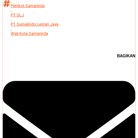
,
Pemkot Samarinda
,
PT SLJ
,
PT Sumalindo Lestari Jaya
,
Wali Kota Samarinda
BAGIKAN