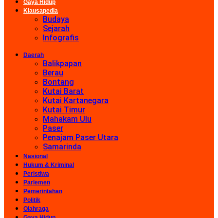
Gaya Hidup
Klausapedia
Budaya
Sejarah
Infografis
Daerah
Balikpapan
Berau
Bontang
Kutai Barat
Kutai Kartanegara
Kutai Timur
Mahakam Ulu
Paser
Penajam Paser Utara
Samarinda
Nasional
Hukum & Kriminal
Peristiwa
Parlemen
Pemerintahan
Politik
Olahraga
Gaya Hidup