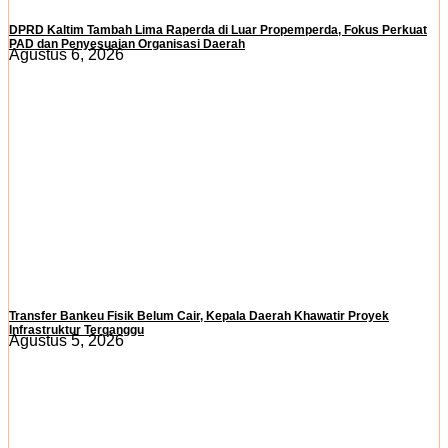
DPRD Kaltim Tambah Lima Raperda di Luar Propemperda, Fokus Perkuat
PAD dan Penyesuaian Organisasi Daerah
Agustus 6, 2026
Transfer Bankeu Fisik Belum Cair, Kepala Daerah Khawatir Proyek
Infrastruktur Terganggu
Agustus 5, 2026