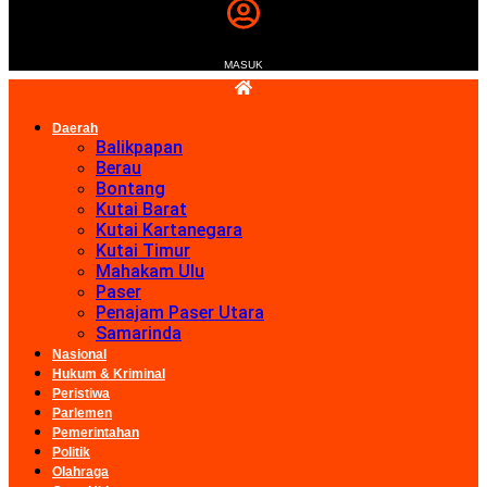
MASUK
Daerah
Balikpapan
Berau
Bontang
Kutai Barat
Kutai Kartanegara
Kutai Timur
Mahakam Ulu
Paser
Penajam Paser Utara
Samarinda
Nasional
Hukum & Kriminal
Peristiwa
Parlemen
Pemerintahan
Politik
Olahraga