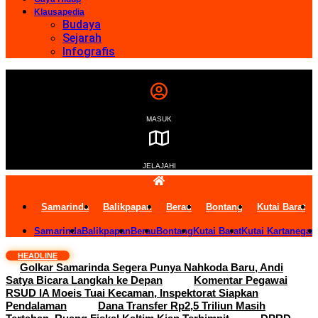
Klausapedia
Budaya
Sejarah
Infografis
MASUK
JELAJAHI
Samarinda
Balikpapan
Berau
Bontang
Kutai Barat
Samarinda
Balikpapan
Berau
Bontang
Kutai Barat
Kutai Kartanegar
HEADLINE
Golkar Samarinda Segera Punya Nahkoda Baru, Andi
Satya Bicara Langkah ke Depan
Komentar Pegawai
RSUD IA Moeis Tuai Kecaman, Inspektorat Siapkan
Pendalaman
Dana Transfer Rp2,5 Triliun Masih