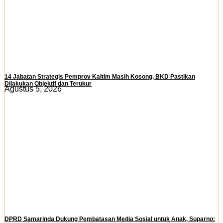
14 Jabatan Strategis Pemprov Kaltim Masih Kosong, BKD Pastikan
Dilakukan Objektif dan Terukur
Agustus 5, 2026
DPRD Samarinda Dukung Pembatasan Media Sosial untuk Anak, Suparno: