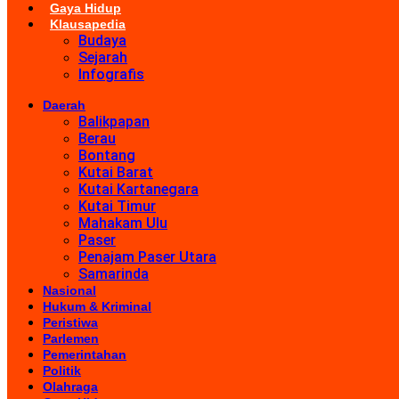
Gaya Hidup
Klausapedia
Budaya
Sejarah
Infografis
Daerah
Balikpapan
Berau
Bontang
Kutai Barat
Kutai Kartanegara
Kutai Timur
Mahakam Ulu
Paser
Penajam Paser Utara
Samarinda
Nasional
Hukum & Kriminal
Peristiwa
Parlemen
Pemerintahan
Politik
Olahraga