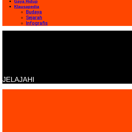
Gaya Hidup
Klausapedia
Budaya
Sejarah
Infografis
JELAJAHI