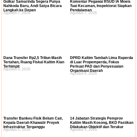
Golkar Samarinda Segera Punya
Komentar Pegawai RSUD IA Moeis
Nahkoda Baru, Andi Satya Bicara
Tuai Kecaman, Inspektorat Siapkan
Langkah ke Depan
Pendalaman
Agustus 7, 2026
Agustus 7, 2026
Dana Transfer Rp2,5 Triliun Masih
DPRD Kaltim Tambah Lima Raperda
Tertahan, Ruang Fiskal Kaltim Kian
di Luar Propemperda, Fokus
Terhimpit
Perkuat PAD dan Penyesuaian
Agustus 6, 2026
Organisasi Daerah
Agustus 6, 2026
Transfer Bankeu Fisik Belum Cair,
14 Jabatan Strategis Pemprov
Kepala Daerah Khawatir Proyek
Kaltim Masih Kosong, BKD Pastikan
Infrastruktur Terganggu
Dilakukan Objektif dan Terukur
Agustus 5, 2026
Agustus 5, 2026