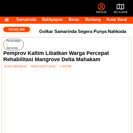
MASUK
JELAJAHI
Samarinda
Balikpapan
Berau
Bontang
Kutai Barat
HEADLINE
Golkar Samarinda Segera Punya Nahkoda
Pemerintahan
Baru, Andi Satya Bicara Langkah ke Depan
|
Samarinda
Pemprov Kaltim Libatkan Warga Percepat
Komentar Pegawai RSUD IA Moeis Tuai
Rehabilitasi Mangrove Delta Mahakam
OLEH
REDAKSI
PADA
02/07/2026
7:43 PM
Kecaman, Inspektorat Siapkan Pendalaman
Dana Transfer Rp2,5 Triliun Masih Tertahan,
Ruang Fiskal Kaltim Kian Terhimpit
DPRD
Kaltim Tambah Lima Raperda di Luar
Propemperda, Fokus Perkuat PAD dan
Penyesuaian Organisasi Daerah
Transfer