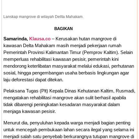
Bankeu Fisik Belum Cair, Kepala Daerah
Lanskap mangrove di wilayah Dellta Mahakam.
Khawatir Proyek Infrastruktur Terganggu
BAGIKAN
Samarinda,
Klausa.co
– Kerusakan hutan mangrove di
kawasan Delta Mahakam masih menjadi pekerjaan rumah
Pemerintah Provinsi Kalimantan Timur (Pemprov Kaltim). Selain
memperluas rehabilitasi kawasan pesisir, pemerintah kini
mendorong keterlibatan masyarakat melalui edukasi, perhutanan
sosial, hingga pengembangan usaha berbasis lingkungan agar
laju deforestasi dapat ditekan.
Pelaksana Tugas (Plt) Kepala Dinas Kehutanan Kaltim, Rusmadi,
mengatakan rehabilitasi mangrove akan sulit berhasil apabila
tidak dibarengi peningkatan kesadaran masyarakat dalam
menjaga kawasan pesisir.
Menurut dia, penyuluhan kepada warga menjadi bagian penting
untuk mencegah pembukaan lahan secara ilegal yang selama ini
menjadi salah satu penyebab berkurangnya tutupan mangrove di