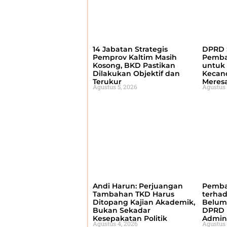
14 Jabatan Strategis
DPRD 
Pemprov Kaltim Masih
Pemba
Kosong, BKD Pastikan
untuk 
Dilakukan Objektif dan
Kecan
Terukur
Meres
Agustus 5, 2026
Agustus 
Andi Harun: Perjuangan
Pemba
Tambahan TKD Harus
terha
Ditopang Kajian Akademik,
Belum
Bukan Sekadar
DPRD 
Kesepakatan Politik
Admini
Agustus 4, 2026
Agustus 