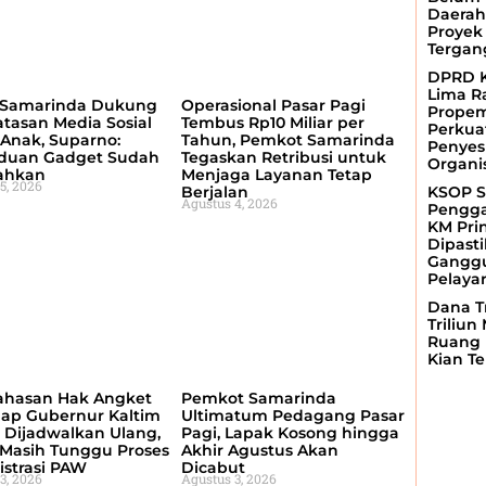
Daerah
Proyek 
Tergan
DPRD K
Lima R
Samarinda Dukung
Operasional Pasar Pagi
Propem
tasan Media Sosial
Tembus Rp10 Miliar per
Perkua
Anak, Suparno:
Tahun, Pemkot Samarinda
Penyes
duan Gadget Sudah
Tegaskan Retribusi untuk
Organi
ahkan
Menjaga Layanan Tetap
5, 2026
KSOP S
Berjalan
Agustus 4, 2026
Pengga
KM Pri
Dipast
Ganggu
Pelaya
Dana Tr
Triliun
Ruang 
Kian Te
hasan Hak Angket
Pemkot Samarinda
dap Gubernur Kaltim
Ultimatum Pedagang Pasar
 Dijadwalkan Ulang,
Pagi, Lapak Kosong hingga
Masih Tunggu Proses
Akhir Agustus Akan
strasi PAW
Dicabut
3, 2026
Agustus 3, 2026