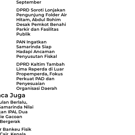
September
DPRD Soroti Lonjakan
Pengunjung Folder Air
Hitam, Abdul Rohim
Desak Pemkot Benahi
Parkir dan Fasilitas
Publik
PAN Ingatkan
Samarinda Siap
Hadapi Ancaman
Penyusutan Fiskal
DPRD Kaltim Tambah
Lima Raperda di Luar
Propemperda, Fokus
Perkuat PAD dan
Penyesuaian
Organisasi Daerah
ca Juga
lan Berlalu,
amarinda Nilai
kan IPAL Dua
Mie Gacoan
Bergerak
r Bankeu Fisik
Cair, Kepala