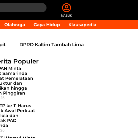
MASUK
Olahraga
Gaya Hidup
Klausapedia
pit
DPRD Kaltim Tambah Lima
i Daerah
Transfer Bankeu
rita Populer
PAN Minta
14 Jabatan Strategis Pemprov
 Samarinda
at Pemerataan
 Samarinda Dukung Pembatasan
ruktur dan
ikan hingga
h Pinggiran
026
TP ke-11 Harus
tik Awal Perkuat
lola dan
ak PAD
nda
026