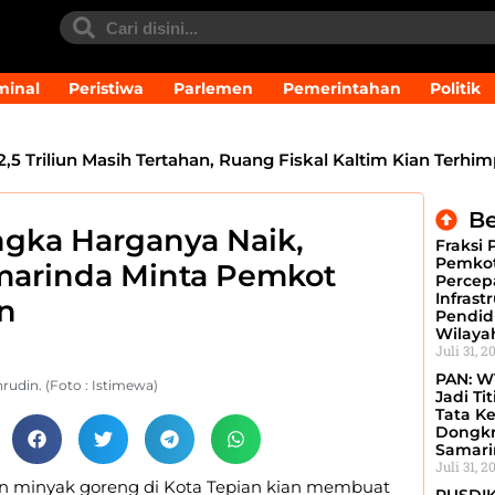
minal
Peristiwa
Parlemen
Pemerintahan
Politik
,5 Triliun Masih Tertahan, Ruang Fiskal Kaltim Kian Terhim
opemperda, Fokus Perkuat PAD dan Penyesuaian Organisas
Be
gka Harganya Naik,
Fraksi 
epala Daerah Khawatir Proyek Infrastruktur Terganggu
Pemkot
marinda Minta Pemkot
Percep
g, BKD Pastikan Dilakukan Objektif dan Terukur
DPRD
Infrast
n
Pendid
Wilaya
 Anak, Suparno: Kecanduan Gadget Sudah Meresahkan
Juli 31, 2
PAN: W
udin. (Foto : Istimewa)
Jadi Ti
Tata Ke
Dongkr
Samari
Juli 31, 2
 minyak goreng di Kota Tepian kian membuat