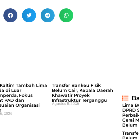
Kaltim Tambah Lima
Transfer Bankeu Fisik
a di Luar
Belum Cair, Kepala Daerah
mperda, Fokus
Khawatir Proyek
Ba
at PAD dan
Infrastruktur Terganggu
Agustus 5, 2026
Lima Bu
uaian Organisasi
DPRD S
h
6, 2026
Perbai
Gerai 
Belum 
Transfe
Belum 