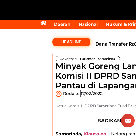
Daerah
Nasional
Hukum & Kri
HEADLINE
Dana Transfer Rp2
Raperda di Luar Pr
Advertorial
|
Parlemen
|
Samarinda
Minyak Goreng Lan
Fisik Belum Cair, K
Komisi II DPRD Sa
Kaltim Masih Koson
Pantau di Lapanga
Redaksi
17/02/2022
Media Sosial untuk
Ketua Komisi II DPRD Samarinda Fuad Fakhr
BAGIKAN
Samarinda,
Klausa.co
–
Kelangkaan