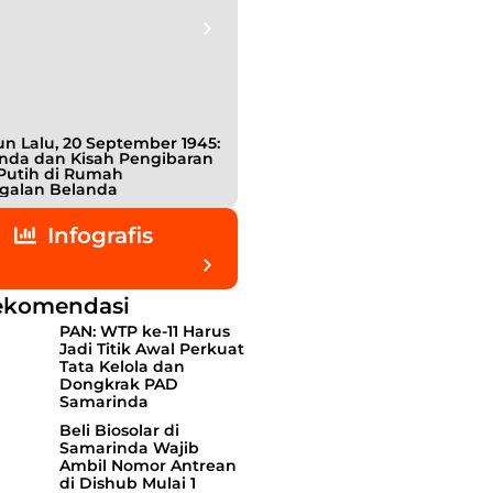
n Lalu, 20 September 1945:
Bukan Teman, Tak Sepenuhnya
nda dan Kisah Pengibaran
Lawan: Jejak Intel Jepang
Putih di Rumah
Shigetada Nishijima dalam Detik
galan Belanda
detik Kemerdekaan Indonesia
Infografis
ekomendasi
PAN: WTP ke-11 Harus
Jadi Titik Awal Perkuat
Tata Kelola dan
Dongkrak PAD
Samarinda
Beli Biosolar di
Samarinda Wajib
Ambil Nomor Antrean
di Dishub Mulai 1