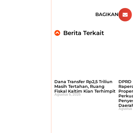
BAGIKAN
Berita Terkait
Dana Transfer Rp2,5 Triliun
DPRD 
Masih Tertahan, Ruang
Raperd
Fiskal Kaltim Kian Terhimpit
Prope
Agustus 6, 2026
Perku
Penyes
Daera
Agustus 