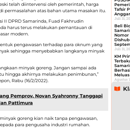
PUSDIK
ski telah diintervensi oleh pemerintah, harga
Pemeri
Tafsir 
di permasalahan atas bahan utama masakan itu.
Angga
Juli 31, 2
si II DPRD Samarinda, Fuad Fakhrudin
Beli Bi
da harus terus melakukan pemantauan di
Samari
pasar modern.
Nomor 
Dishub 
 bentuk pengawasan terhadap para oknum yang
Septe
Juli 31, 2
nyak sehingga menyebabkan langkanya minyak
KM Pri
Terbak
Samari
langkaan minyak goreng. Jangan sampai ada
Berhas
itu hingga akhirnya melakukan penimbunan,”
Meluas
Agustus 1
epon, Rabu (16/2/2022).
Kl
ang Pemprov, Novan Syahronny Tanggapi
lan Pattimura
minyak goreng kian naik tanpa pengawasan,
epada para pengusaha industri rumahan.