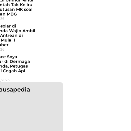
SI Unmul Minta
ntah Tak Keliru
Putusan MK soal
ran MBG
026
osolar di
nda Wajib Ambil
Antrean di
Mulai 1
mber
026
nce Soya
ar di Dermaga
nda, Petugas
il Cegah Api
, 2026
ausapedia