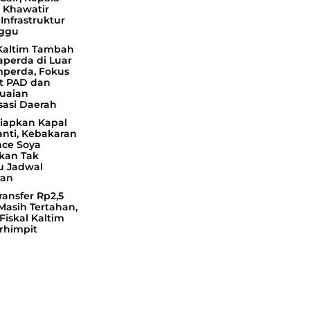
 Khawatir
Infrastruktur
ggu
altim Tambah
aperda di Luar
perda, Fokus
t PAD dan
uaian
sasi Daerah
iapkan Kapal
nti, Kebakaran
nce Soya
ikan Tak
 Jadwal
ran
ansfer Rp2,5
 Masih Tertahan,
Fiskal Kaltim
rhimpit