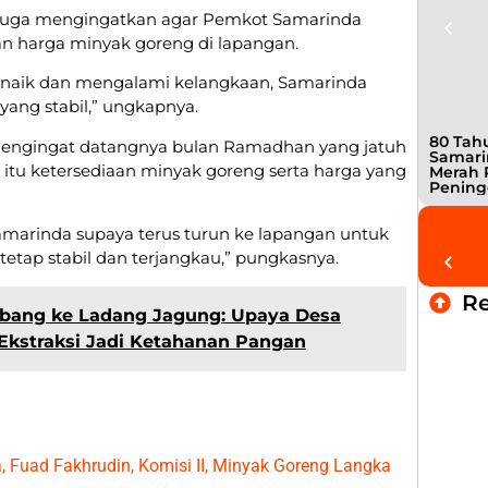
pun juga mengingatkan agar Pemkot Samarinda
n harga minyak goreng di lapangan.
 naik dan mengalami kelangkaan, Samarinda
yang stabil,” ungkapnya.
80 Tahu
n mengingat datangnya bulan Ramadhan yang jatuh
Samari
itu ketersediaan minyak goreng serta harga yang
Merah 
Pening
marinda supaya terus turun ke lapangan untuk
tap stabil dan terjangkau,” pungkasnya.
R
bang ke Ladang Jagung: Upaya Desa
Ekstraksi Jadi Ketahanan Pangan
a
,
Fuad Fakhrudin
,
Komisi II
,
Minyak Goreng Langka