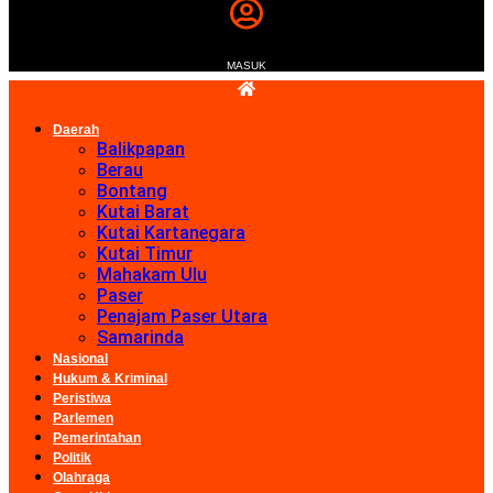
MASUK
Daerah
Balikpapan
Berau
Bontang
Kutai Barat
Kutai Kartanegara
Kutai Timur
Mahakam Ulu
Paser
Penajam Paser Utara
Samarinda
Nasional
Hukum & Kriminal
Peristiwa
Parlemen
Pemerintahan
Politik
Olahraga