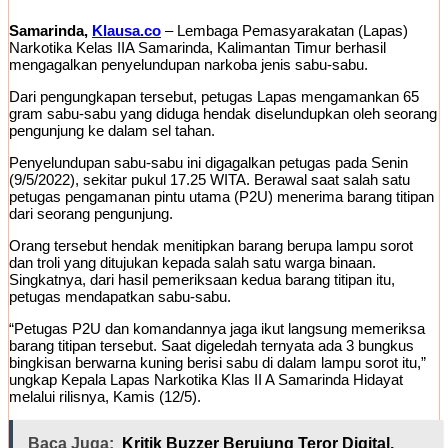
Samarinda,
Klausa.co
– Lembaga Pemasyarakatan (Lapas)
Narkotika Kelas IIA Samarinda, Kalimantan Timur berhasil
mengagalkan penyelundupan narkoba jenis sabu-sabu.
Dari pengungkapan tersebut, petugas Lapas mengamankan 65
gram sabu-sabu yang diduga hendak diselundupkan oleh seorang
pengunjung ke dalam sel tahan.
Penyelundupan sabu-sabu ini digagalkan petugas pada Senin
(9/5/2022), sekitar pukul 17.25 WITA. Berawal saat salah satu
petugas pengamanan pintu utama (P2U) menerima barang titipan
dari seorang pengunjung.
Orang tersebut hendak menitipkan barang berupa lampu sorot
dan troli yang ditujukan kepada salah satu warga binaan.
Singkatnya, dari hasil pemeriksaan kedua barang titipan itu,
petugas mendapatkan sabu-sabu.
“Petugas P2U dan komandannya jaga ikut langsung memeriksa
barang titipan tersebut. Saat digeledah ternyata ada 3 bungkus
bingkisan berwarna kuning berisi sabu di dalam lampu sorot itu,”
ungkap Kepala Lapas Narkotika Klas II A Samarinda Hidayat
melalui rilisnya, Kamis (12/5).
Baca Juga:
Kritik Buzzer Berujung Teror Digital,