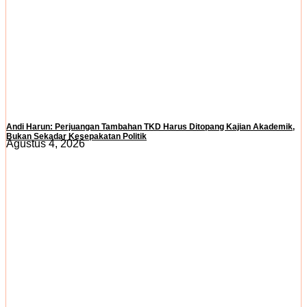
Andi Harun: Perjuangan Tambahan TKD Harus Ditopang Kajian Akademik,
Bukan Sekadar Kesepakatan Politik
Agustus 4, 2026