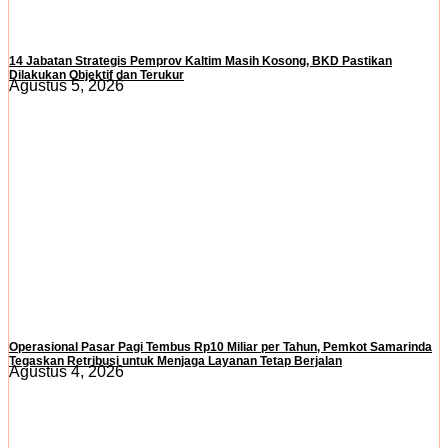
14 Jabatan Strategis Pemprov Kaltim Masih Kosong, BKD Pastikan
Dilakukan Objektif dan Terukur
Agustus 5, 2026
Operasional Pasar Pagi Tembus Rp10 Miliar per Tahun, Pemkot Samarinda
Tegaskan Retribusi untuk Menjaga Layanan Tetap Berjalan
Agustus 4, 2026