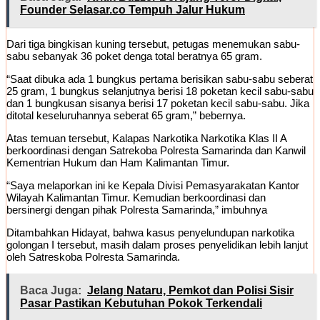
Founder Selasar.co Tempuh Jalur Hukum
Dari tiga bingkisan kuning tersebut, petugas menemukan sabu-
sabu sebanyak 36 poket denga total beratnya 65 gram.
“Saat dibuka ada 1 bungkus pertama berisikan sabu-sabu seberat
25 gram, 1 bungkus selanjutnya berisi 18 poketan kecil sabu-sabu
dan 1 bungkusan sisanya berisi 17 poketan kecil sabu-sabu. Jika
ditotal keseluruhannya seberat 65 gram,” bebernya.
Atas temuan tersebut, Kalapas Narkotika Narkotika Klas II A
berkoordinasi dengan Satrekoba Polresta Samarinda dan Kanwil
Kementrian Hukum dan Ham Kalimantan Timur.
“Saya melaporkan ini ke Kepala Divisi Pemasyarakatan Kantor
Wilayah Kalimantan Timur. Kemudian berkoordinasi dan
bersinergi dengan pihak Polresta Samarinda,” imbuhnya
Ditambahkan Hidayat, bahwa kasus penyelundupan narkotika
golongan I tersebut, masih dalam proses penyelidikan lebih lanjut
oleh Satreskoba Polresta Samarinda.
Baca Juga:
Jelang Nataru, Pemkot dan Polisi Sisir
Pasar Pastikan Kebutuhan Pokok Terkendali