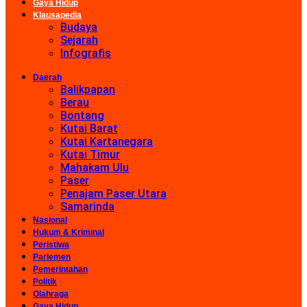
Gaya Hidup
Klausapedia
Budaya
Sejarah
Infografis
Daerah
Balikpapan
Berau
Bontang
Kutai Barat
Kutai Kartanegara
Kutai Timur
Mahakam Ulu
Paser
Penajam Paser Utara
Samarinda
Nasional
Hukum & Kriminal
Peristiwa
Parlemen
Pemerintahan
Politik
Olahraga
Gaya Hidup