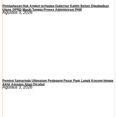
Pembahasan Hak Angket terhadap Gubernur Kaltim Belum Dijadwalkan
Ulang, DPRD Masih Tunggu Proses Administrasi PAW
Agustus 3, 2026
Pemkot Samarinda Ultimatum Pedagang Pasar Pagi, Lapak Kosong hingga
Akhir Agustus Akan Dicabut
Agustus 3, 2026