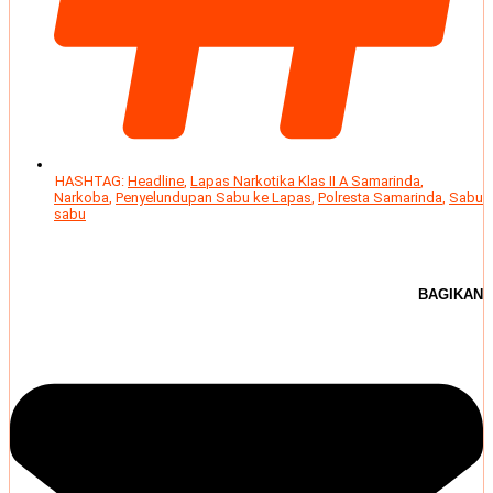
HASHTAG:
Headline
,
Lapas Narkotika Klas II A Samarinda
,
Narkoba
,
Penyelundupan Sabu ke Lapas
,
Polresta Samarinda
,
Sabu
sabu
BAGIKAN