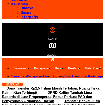
Klausapedia
Budaya
Sejarah
Infografis
MASUK
JELAJAHI
Samarinda
Balikpapan
Berau
Bontang
Kutai Barat
Samarinda
Balikpapan
Berau
Bontang
Kutai Barat
Kutai Kartanegar
HEADLINE
Dana Transfer Rp2,5 Triliun Masih Tertahan, Ruang Fiskal
Kaltim Kian Terhimpit
DPRD Kaltim Tambah Lima
Raperda di Luar Propemperda, Fokus Perkuat PAD dan
Penyesuaian Organisasi Daerah
Transfer Bankeu Fisik