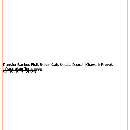
Transfer Bankeu Fisik Belum Cair, Kepala Daerah Khawatir Proyek
Infrastruktur Terganggu
Agustus 5, 2026