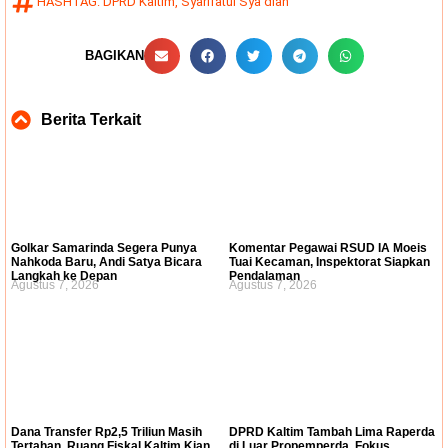
HASHTAG:
DPRD Kaltim
,
Syarifatul Sya'diah
BAGIKAN
Berita Terkait
Golkar Samarinda Segera Punya
Komentar Pegawai RSUD IA Moeis
Nahkoda Baru, Andi Satya Bicara
Tuai Kecaman, Inspektorat Siapkan
Langkah ke Depan
Pendalaman
Agustus 7, 2026
Agustus 7, 2026
Dana Transfer Rp2,5 Triliun Masih
DPRD Kaltim Tambah Lima Raperda
Tertahan, Ruang Fiskal Kaltim Kian
di Luar Propemperda, Fokus