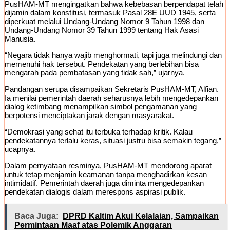
PusHAM-MT mengingatkan bahwa kebebasan berpendapat telah
dijamin dalam konstitusi, termasuk Pasal 28E UUD 1945, serta
diperkuat melalui Undang-Undang Nomor 9 Tahun 1998 dan
Undang-Undang Nomor 39 Tahun 1999 tentang Hak Asasi
Manusia.
“Negara tidak hanya wajib menghormati, tapi juga melindungi dan
memenuhi hak tersebut. Pendekatan yang berlebihan bisa
mengarah pada pembatasan yang tidak sah,” ujarnya.
Pandangan serupa disampaikan Sekretaris PusHAM-MT, Alfian.
Ia menilai pemerintah daerah seharusnya lebih mengedepankan
dialog ketimbang menampilkan simbol pengamanan yang
berpotensi menciptakan jarak dengan masyarakat.
“Demokrasi yang sehat itu terbuka terhadap kritik. Kalau
pendekatannya terlalu keras, situasi justru bisa semakin tegang,”
ucapnya.
Dalam pernyataan resminya, PusHAM-MT mendorong aparat
untuk tetap menjamin keamanan tanpa menghadirkan kesan
intimidatif. Pemerintah daerah juga diminta mengedepankan
pendekatan dialogis dalam merespons aspirasi publik.
Baca Juga:
DPRD Kaltim Akui Kelalaian, Sampaikan
Permintaan Maaf atas Polemik Anggaran