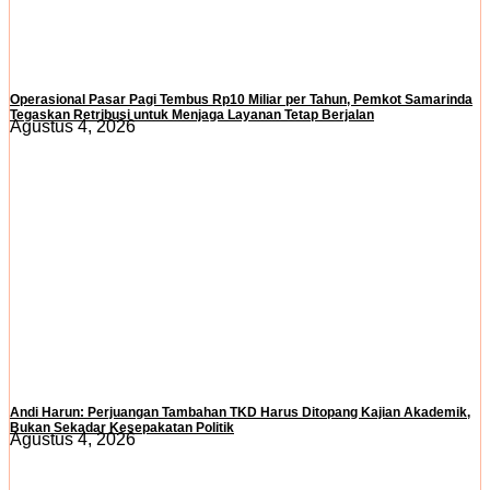
Operasional Pasar Pagi Tembus Rp10 Miliar per Tahun, Pemkot Samarinda
Tegaskan Retribusi untuk Menjaga Layanan Tetap Berjalan
Agustus 4, 2026
Andi Harun: Perjuangan Tambahan TKD Harus Ditopang Kajian Akademik,
Bukan Sekadar Kesepakatan Politik
Agustus 4, 2026