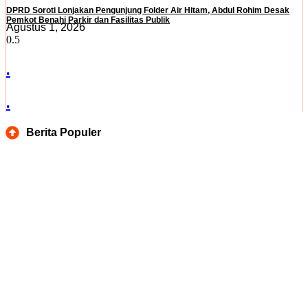
DPRD Soroti Lonjakan Pengunjung Folder Air Hitam, Abdul Rohim Desak
Pemkot Benahi Parkir dan Fasilitas Publik
Agustus 1, 2026
.
.
Berita Populer