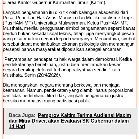
di area Kantor Gubernur Kalimantan Timur (Kaltim).
Langkah pengamanan itu dikritik oleh kalangan akademisi dari
Pusat Penelitian Hak Asasi Manusia dan Multikulturalisme Tropis
(PusHAM-MT) Universitas Mulawarman. Ketua PusHAM-MT,
Musthafa, menilai penggunaan simbol pengamanan seperti kawat
berduri bukan sekadar soal teknis, tetapi juga menyangkut pesan
yang disampaikan negara kepada warganya. Menurutnya, simbol
tersebut dapat menimbulkan tekanan psikologis dan membangun
persepsi bahwa masyarakat diposisikan sebagai ancaman.
“Penyampaian pendapat itu hak warga dalam demokrasi. Ketika
pendekatannya berlebihan, justru bisa menimbulkan kesan
negara bersikap defensif terhadap rakyatnya sendiri,” kata
Musthafa, Senin
(20/4/2026).
Dia menegaskan, negara memang berkewajiban menjaga
keamanan. Namun, pendekatan yang diambil harus proporsional
dan tidak berlebihan. Jika tidak, langkah pengamanan justru
berisiko membatasi ruang partisipasi publik.
Baca Juga:
Pemprov Kaltim Terima Audiensi Maxim
dan Mitra Driver, akan Evaluasi SK Gubernur dalam
14 Hari