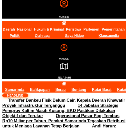
MASUK
Daerah
Nasional
Hukum & Kriminal
Peristiwa
Parlemen
Pemerintahan
Politik
Olahraga
Gaya Hidup
Klausapedia
MASUK
JELAJAHI
Samarinda
Balikpapan
Berau
Bontang
Kutai Barat
Kutai
HEADLINE
Transfer Bankeu Fisik Belum Cair, Kepala Daerah Khawatir
Proyek Infrastruktur Terganggu
14 Jabatan Strategis
Pemprov Kaltim Masih Kosong, BKD Pastikan Dilakukan
Objektif dan Terukur
Operasional Pasar Pagi Tembus
Rp10 Miliar per Tahun, Pemkot Samarinda Tegaskan Retribusi
untuk Menjaga Layanan Tetap Berjalan
Andi Harun: