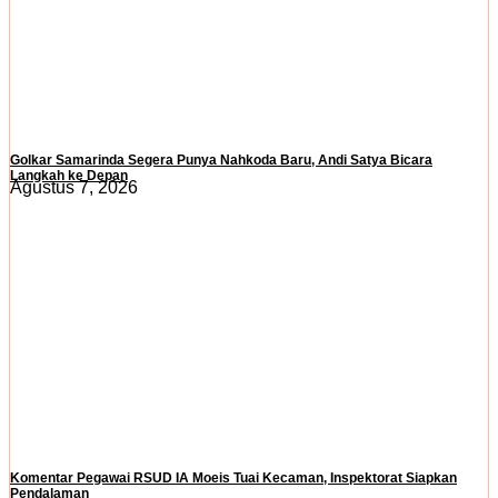
Golkar Samarinda Segera Punya Nahkoda Baru, Andi Satya Bicara
Langkah ke Depan
Agustus 7, 2026
Komentar Pegawai RSUD IA Moeis Tuai Kecaman, Inspektorat Siapkan
Pendalaman