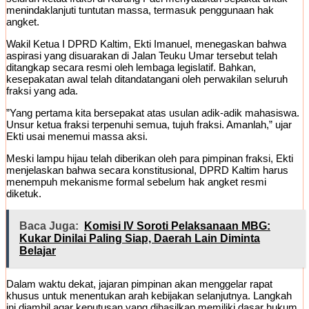
menindaklanjuti tuntutan massa, termasuk penggunaan hak
angket.
​Wakil Ketua I DPRD Kaltim, Ekti Imanuel, menegaskan bahwa
aspirasi yang disuarakan di Jalan Teuku Umar tersebut telah
ditangkap secara resmi oleh lembaga legislatif. Bahkan,
kesepakatan awal telah ditandatangani oleh perwakilan seluruh
fraksi yang ada.
​”Yang pertama kita bersepakat atas usulan adik-adik mahasiswa.
Unsur ketua fraksi terpenuhi semua, tujuh fraksi. Amanlah,” ujar
Ekti usai menemui massa aksi.
​Meski lampu hijau telah diberikan oleh para pimpinan fraksi, Ekti
menjelaskan bahwa secara konstitusional, DPRD Kaltim harus
menempuh mekanisme formal sebelum hak angket resmi
diketuk.
Baca Juga:
Komisi IV Soroti Pelaksanaan MBG:
Kukar Dinilai Paling Siap, Daerah Lain Diminta
Belajar
​Dalam waktu dekat, jajaran pimpinan akan menggelar rapat
khusus untuk menentukan arah kebijakan selanjutnya. Langkah
ini diambil agar keputusan yang dihasilkan memiliki dasar hukum