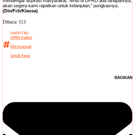
mendengar aspirasi masyarakat. Tentu di DPRD ada tahapannya,
akan segera kami rapatkan untuk kelanjutan,” pungkasnya.
(Din/Fch/Klausa)
Dibaca:
113
HASHTAG:
DPRD Kaltim
,
Ekti Imanuel
,
Unjuk Rasa
BAGIKAN