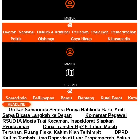
MASUK
Daerah
Nasional
Hukum & Kriminal
Peristiwa
Parlemen
Pemerintahan
Politik
Olahraga
Gaya Hidup
Klausapedia
MASUK
JELAJAHI
Samarinda
Balikpapan
Berau
Bontang
Kutai Barat
Kutai
HEADLINE
Golkar Samarinda Segera Punya Nahkoda Baru, Andi
Satya Bicara Langkah ke Depan
Komentar Pegawai
RSUD IA Moeis Tuai Kecaman, Inspektorat Siapkan
Pendalaman
Dana Transfer Rp2,5 Triliun Masih
Tertahan, Ruang Fiskal Kaltim Kian Terhimpit
DPRD
Kaltim Tambah Lima Raperda di Luar Propemperda, Fokus