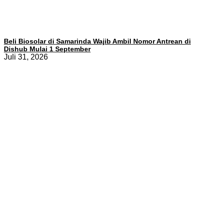
Beli Biosolar di Samarinda Wajib Ambil Nomor Antrean di
Dishub Mulai 1 September
Juli 31, 2026