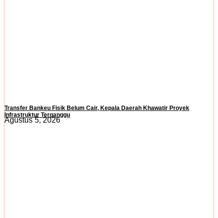
Transfer Bankeu Fisik Belum Cair, Kepala Daerah Khawatir Proyek
Infrastruktur Terganggu
Agustus 5, 2026