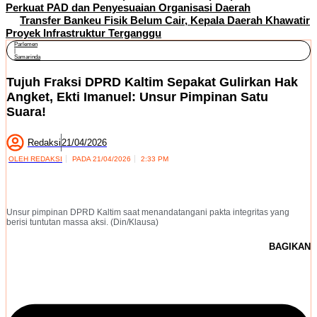
Perkuat PAD dan Penyesuaian Organisasi Daerah
Transfer Bankeu Fisik Belum Cair, Kepala Daerah Khawatir
Proyek Infrastruktur Terganggu
Parlemen
|
Samarinda
​Tujuh Fraksi DPRD Kaltim Sepakat Gulirkan Hak
Angket, Ekti Imanuel: Unsur Pimpinan Satu
Suara!
Redaksi
21/04/2026
OLEH
REDAKSI
PADA
21/04/2026
2:33 PM
Unsur pimpinan DPRD Kaltim saat menandatangani pakta integritas yang
berisi tuntutan massa aksi. (Din/Klausa)
BAGIKAN