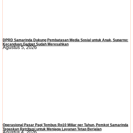
DPRD Samarinda Dukung Pembatasan Media Sosial untuk Anak, Suparno:
Kecanduan Gadget Sudah Meresahkan
Agustus 5, 2026
Operasional Pasar Pagi Tembus Rp10 Miliar per Tahun, Pemkot Samarinda
Tegaskan Retribusi untuk Menjaga Layanan Tetap Berjalan
Agustus 4, 2026