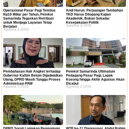
Operasional Pasar Pagi Tembus
Andi Harun: Perjuangan Tambahan
Rp10 Miliar per Tahun, Pemkot
TKD Harus Ditopang Kajian
Samarinda Tegaskan Retribusi
Akademik, Bukan Sekadar
untuk Menjaga Layanan Tetap
Kesepakatan Politik
Agustus 4, 2026
Berjalan
Agustus 4, 2026
Pembahasan Hak Angket terhadap
Pemkot Samarinda Ultimatum
Gubernur Kaltim Belum Dijadwalkan
Pedagang Pasar Pagi, Lapak
Ulang, DPRD Masih Tunggu Proses
Kosong hingga Akhir Agustus Akan
Administrasi PAW
Dicabut
Agustus 3, 2026
Agustus 3, 2026
DPRD Soroti Lonjakan Pengunjung
WTP ke-11 Diapresiasi, Abdul Rohim