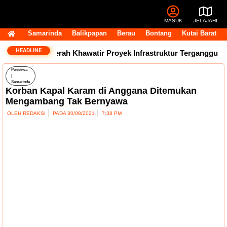
MASUK
JELAJAHI
Samarinda
Balikpapan
Berau
Bontang
Kutai Barat
HEADLINE
r, Kepala Daerah Khawatir Proyek Infrastruktur Terganggu
Peristiwa
|
Samarinda
Korban Kapal Karam di Anggana Ditemukan
Mengambang Tak Bernyawa
OLEH
REDAKSI
PADA
30/08/2021
7:38 PM