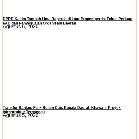
DPRD Kaltim Tambah Lima Raperda di Luar Propemperda, Fokus Perkuat
PAD dan Penyesuaian Organisasi Daerah
Agustus 6, 2026
Transfer Bankeu Fisik Belum Cair, Kepala Daerah Khawatir Proyek
Infrastruktur Terganggu
Agustus 5, 2026