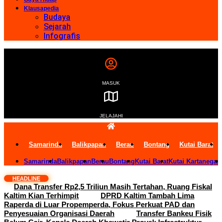
Klausapedia
Budaya
Sejarah
Infografis
MASUK
JELAJAHI
Samarinda
Balikpapan
Berau
Bontang
Kutai Barat
Samarinda
Balikpapan
Berau
Bontang
Kutai Barat
Kutai Kartanegar
HEADLINE
Dana Transfer Rp2,5 Triliun Masih Tertahan, Ruang Fiskal
Kaltim Kian Terhimpit
DPRD Kaltim Tambah Lima
Raperda di Luar Propemperda, Fokus Perkuat PAD dan
Penyesuaian Organisasi Daerah
Transfer Bankeu Fisik