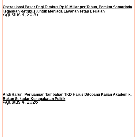
Operasional Pasar Pagi Tembus Rp10 Miliar per Tahun, Pemkot Samarinda
Tegaskan Retribusi untuk Menjaga Layanan Tetap Berjalan
Agustus 4, 2026
Andi Harun: Perjuangan Tambahan TKD Harus Ditopang Kajian Akademik,
Bukan Sekadar Kesepakatan Politik
Agustus 4, 2026