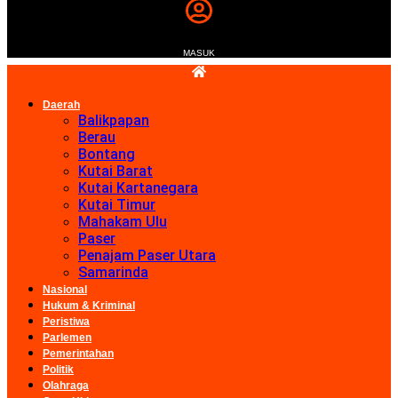
MASUK
Daerah
Balikpapan
Berau
Bontang
Kutai Barat
Kutai Kartanegara
Kutai Timur
Mahakam Ulu
Paser
Penajam Paser Utara
Samarinda
Nasional
Hukum & Kriminal
Peristiwa
Parlemen
Pemerintahan
Politik
Olahraga