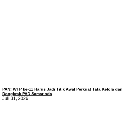
PAN: WTP ke-11 Harus Jadi Titik Awal Perkuat Tata Kelola dan
Dongkrak PAD Samarinda
Juli 31, 2026