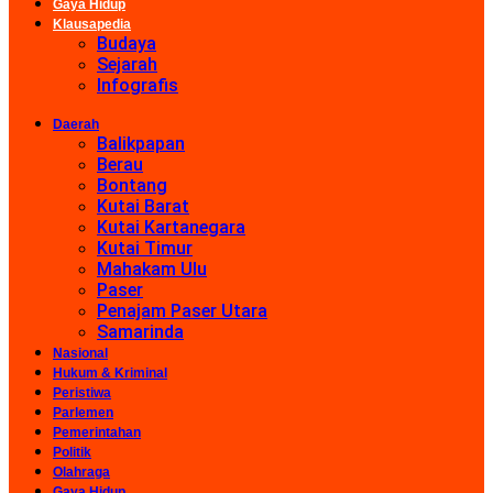
Gaya Hidup
Klausapedia
Budaya
Sejarah
Infografis
Daerah
Balikpapan
Berau
Bontang
Kutai Barat
Kutai Kartanegara
Kutai Timur
Mahakam Ulu
Paser
Penajam Paser Utara
Samarinda
Nasional
Hukum & Kriminal
Peristiwa
Parlemen
Pemerintahan
Politik
Olahraga
Gaya Hidup