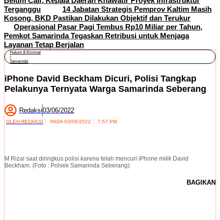
Belum Cair, Kepala Daerah Khawatir Proyek Infrastruktur
Terganggu
14 Jabatan Strategis Pemprov Kaltim Masih
Kosong, BKD Pastikan Dilakukan Objektif dan Terukur
Operasional Pasar Pagi Tembus Rp10 Miliar per Tahun,
Pemkot Samarinda Tegaskan Retribusi untuk Menjaga
Layanan Tetap Berjalan
Hukum & Kriminal
|
Samarinda
iPhone David Beckham Dicuri, Polisi Tangkap
Pelakunya Ternyata Warga Samarinda Seberang
Redaksi
03/06/2022
OLEH
REDAKSI
PADA
03/06/2022
7:57 PM
M Rizal saat diringkus polisi karena telah mencuri iPhone milik David
Beckham. (Foto : Polsek Samarinda Seberang).
BAGIKAN