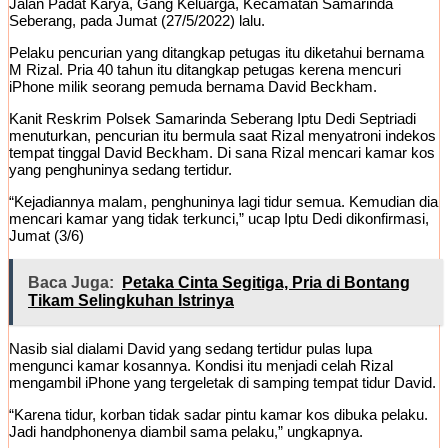
Jalan Padat Karya, Gang Keluarga, Kecamatan Samarinda
Seberang, pada Jumat (27/5/2022) lalu.
Pelaku pencurian yang ditangkap petugas itu diketahui bernama
M Rizal. Pria 40 tahun itu ditangkap petugas kerena mencuri
iPhone milik seorang pemuda bernama David Beckham.
Kanit Reskrim Polsek Samarinda Seberang Iptu Dedi Septriadi
menuturkan, pencurian itu bermula saat Rizal menyatroni indekos
tempat tinggal David Beckham. Di sana Rizal mencari kamar kos
yang penghuninya sedang tertidur.
“Kejadiannya malam, penghuninya lagi tidur semua. Kemudian dia
mencari kamar yang tidak terkunci,” ucap Iptu Dedi dikonfirmasi,
Jumat (3/6)
Baca Juga:
Petaka Cinta Segitiga, Pria di Bontang
Tikam Selingkuhan Istrinya
Nasib sial dialami David yang sedang tertidur pulas lupa
mengunci kamar kosannya. Kondisi itu menjadi celah Rizal
mengambil iPhone yang tergeletak di samping tempat tidur David.
“Karena tidur, korban tidak sadar pintu kamar kos dibuka pelaku.
Jadi handphonenya diambil sama pelaku,” ungkapnya.