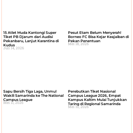
15 Atlet Muda Kantongi Super
Pesut Etam Belum Menyerah!
Tiket PB Djarum dari Audisi
Borneo FC Bisa Kejar Keajaiban di
Pekanbaru, Lanjut Karantina di
Pekan Penentuan
Mei 18, 2026
Kudus
Juli 14, 2026
Sapu Bersih Tiga Laga, Unmul
Perebutkan Tiket Nasional
Wakili Samarinda ke The National
Campus League 2026, Empat
Campus League
Kampus Kaltim Mulai Tunjukkan
Mei 11, 2026
Taring di Regional Samarinda
Mei 10, 2026