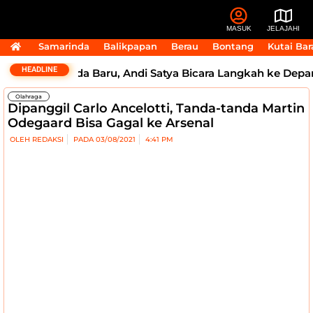
MASUK
JELAJAHI
Samarinda
Balikpapan
Berau
Bontang
Kutai Bar
HEADLINE
Punya Nahkoda Baru, Andi Satya Bicara Langkah ke Depan
Olahraga
Dipanggil Carlo Ancelotti, Tanda-tanda Martin
Odegaard Bisa Gagal ke Arsenal
OLEH
REDAKSI
PADA
03/08/2021
4:41 PM