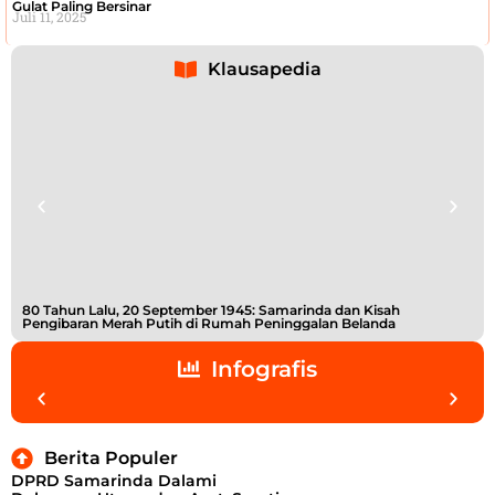
Gulat Paling Bersinar
Juli 11, 2025
Klausapedia
80 Tahun Lalu, 20 September 1945: Samarinda dan Kisah
Buk
Pengibaran Merah Putih di Rumah Peninggalan Belanda
Shi
Infografis
Berita Populer
DPRD Samarinda Dalami