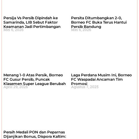
Persija Vs Persib Dipindah ke
Persita Ditumbangkan 2-0,
Samarinda, LIB Sebut Faktor
Borneo FC Buka Terus Hantui
Keamanan Jadi Pertimbangan
Persib Bandung
Mei 6, 2026
Mei 6, 2026
Menang 1-0 Atas Persik, Borneo
Laga Perdana Musim Ini, Borneo
FC Gusur Persib, Puncak
FC Waspadai Ancaman Tim
Klasemen Super League Berubah
Promosi
April 29, 2026
Agustus 7, 2025
Peraih Medali PON dan Peparnas
Dijanjikan Bonus, Dispora Kaltim: