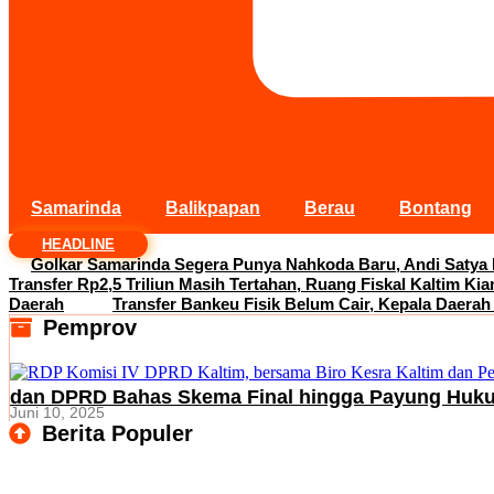
Samarinda
Balikpapan
Berau
Bontang
HEADLINE
Golkar Samarinda Segera Punya Nahkoda Baru, Andi Satya
Transfer Rp2,5 Triliun Masih Tertahan, Ruang Fiskal Kaltim Kia
Daerah
Transfer Bankeu Fisik Belum Cair, Kepala Daerah
Pemprov
dan DPRD Bahas Skema Final hingga Payung Huk
Juni 10, 2025
Berita Populer