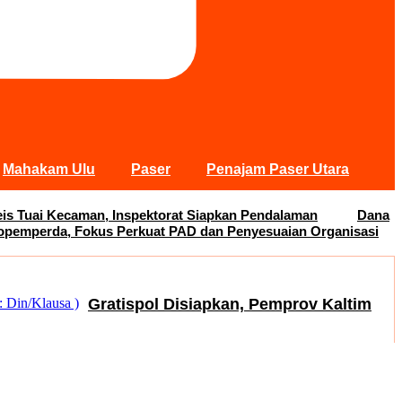
Mahakam Ulu
Paser
Penajam Paser Utara
s Tuai Kecaman, Inspektorat Siapkan Pendalaman
Dana
opemperda, Fokus Perkuat PAD dan Penyesuaian Organisasi
Gratispol Disiapkan, Pemprov Kaltim