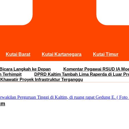
Kutai Barat
Kutai Kartanegara
Kutai Timur
 Bicara Langkah ke Depan
Komentar Pegawai RSUD IA Moei
n Terhimpit
DPRD Kaltim Tambah Lima Raperda di Luar Pr
 Khawatir Proyek Infrastruktur Terganggu
um