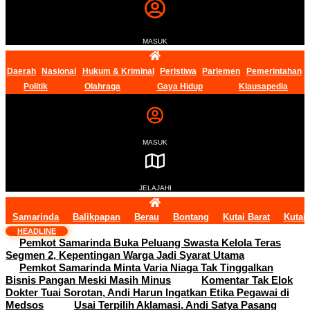
MASUK
Daerah
Nasional
Hukum & Kriminal
Peristiwa
Parlemen
Pemerintahan
Politik
Olahraga
Gaya Hidup
Klausapedia
MASUK
JELAJAHI
Samarinda
Balikpapan
Berau
Bontang
Kutai Barat
Kutai
HEADLINE
Pemkot Samarinda Buka Peluang Swasta Kelola Teras
Segmen 2, Kepentingan Warga Jadi Syarat Utama
Pemkot Samarinda Minta Varia Niaga Tak Tinggalkan
Bisnis Pangan Meski Masih Minus
Komentar Tak Elok
Dokter Tuai Sorotan, Andi Harun Ingatkan Etika Pegawai di
Medsos
Usai Terpilih Aklamasi, Andi Satya Pasang