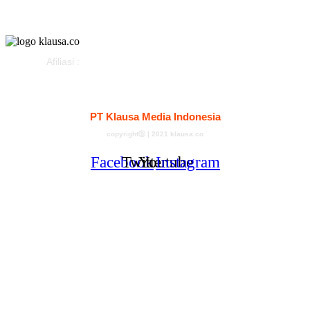
Advertorial
Afiliasi :
Kontak
Redaksi
Tentang
Pedoman Media Siber
PT Klausa Media Indonesia
copyrightⓑ | 2021 klausa.co
Facebook
Twitter
Youtube
Instagram