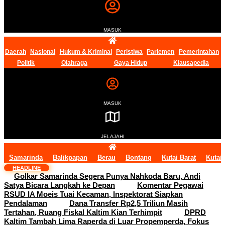
MASUK
Daerah
Nasional
Hukum & Kriminal
Peristiwa
Parlemen
Pemerintahan
Politik
Olahraga
Gaya Hidup
Klausapedia
MASUK
JELAJAHI
Samarinda
Balikpapan
Berau
Bontang
Kutai Barat
Kutai
HEADLINE
Golkar Samarinda Segera Punya Nahkoda Baru, Andi
Satya Bicara Langkah ke Depan
Komentar Pegawai
RSUD IA Moeis Tuai Kecaman, Inspektorat Siapkan
Pendalaman
Dana Transfer Rp2,5 Triliun Masih
Tertahan, Ruang Fiskal Kaltim Kian Terhimpit
DPRD
Kaltim Tambah Lima Raperda di Luar Propemperda, Fokus