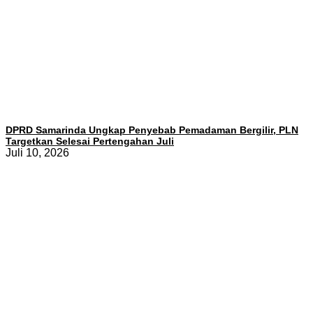
DPRD Samarinda Ungkap Penyebab Pemadaman Bergilir, PLN
Targetkan Selesai Pertengahan Juli
Juli 10, 2026