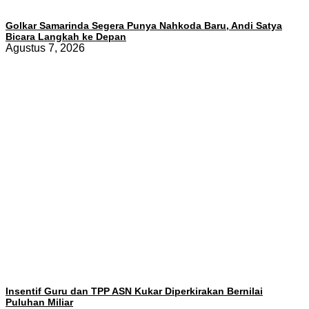
Golkar Samarinda Segera Punya Nahkoda Baru, Andi Satya
Bicara Langkah ke Depan
Agustus 7, 2026
Insentif Guru dan TPP ASN Kukar Diperkirakan Bernilai
Puluhan Miliar