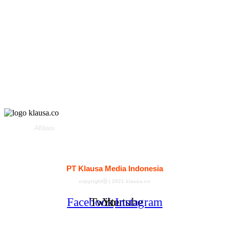
Olahraga
Gaya Hidup
Parlemen
Pemerintahan
Klausapedia
Advertorial
Afiliasi :
Kontak
Redaksi
Tentang
Pedoman Media Siber
PT Klausa Media Indonesia
copyrightⓑ | 2021 klausa.co
Facebook
Twitter
Youtube
Instagram