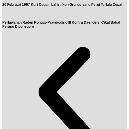
20 Februari 1967 Kurt Cobain Lahir: Ikon Grunge yang Pergi Terlalu Cepat
Perlawanan Raden Ronggo Prawirodirjo III Kontra Daendels: Cikal Bakal
Perang Diponegoro