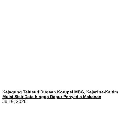
Kejagung Telusuri Dugaan Korupsi MBG, Kejari se-Kaltim
Mulai Sisir Data hingga Dapur Penyedia Makanan
Juli 9, 2026