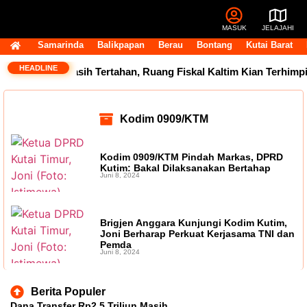
MASUK
JELAJAHI
Samarinda
Balikpapan
Berau
Bontang
Kutai Barat
HEADLINE
p2,5 Triliun Masih Tertahan, Ruang Fiskal Kaltim Kian Terhimpit
Kodim 0909/KTM
Kodim 0909/KTM Pindah Markas, DPRD
Kutim: Bakal Dilaksanakan Bertahap
Juni 8, 2024
Brigjen Anggara Kunjungi Kodim Kutim,
Joni Berharap Perkuat Kerjasama TNI dan
Pemda
Juni 8, 2024
Berita Populer
Dana Transfer Rp2,5 Triliun Masih