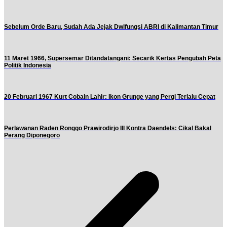
Sebelum Orde Baru, Sudah Ada Jejak Dwifungsi ABRI di Kalimantan Timur
11 Maret 1966, Supersemar Ditandatangani: Secarik Kertas Pengubah Peta
Politik Indonesia
20 Februari 1967 Kurt Cobain Lahir: Ikon Grunge yang Pergi Terlalu Cepat
Perlawanan Raden Ronggo Prawirodirjo III Kontra Daendels: Cikal Bakal
Perang Diponegoro