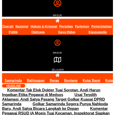
MASUK
Daerah
Nasional
Hukum & Kriminal
Peristiwa
Parlemen
Pemerintahan
Politik
Olahraga
Gaya Hidup
Klausapedia
MASUK
JELAJAHI
Samarinda
Balikpapan
Berau
Bontang
Kutai Barat
Kutai
HEADLINE
Komentar Tak Elok Dokter Tuai Sorotan, Andi Harun
Ingatkan Etika Pegawai di Medsos
Usai Terpilih
Aklamasi, Andi Satya Pasang Target Golkar Kuasai DPRD
Samarinda
Golkar Samarinda Segera Punya Nahkoda
Baru, Andi Satya Bicara Langkah ke Depan
Komentar
Pegawai RSUD IA Moeis Tuai Kecaman, Inspektorat Siapkan