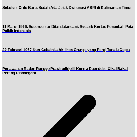
Sebelum Orde Baru, Sudah Ada Jejak Dwifungsi ABRI di Kalimantan Timur
11 Maret 1966, Supersemar Ditandatangani: Secarik Kertas Pengubah Peta
Politik Indonesia
20 Februari 1967 Kurt Cobain Lahir: Ikon Grunge yang Pergi Terlalu Cepat
Perlawanan Raden Ronggo Prawirodirjo III Kontra Daendels: Cikal Bakal
Perang Diponegoro