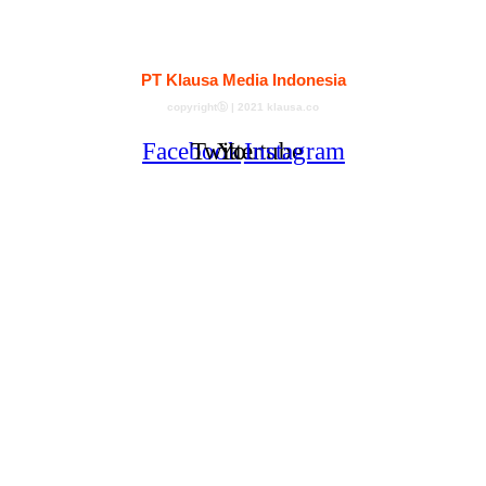
Kontak
Redaksi
Tentang
Pedoman Media Siber
PT Klausa Media Indonesia
copyrightⓑ | 2021 klausa.co
Facebook
Twitter
Youtube
Instagram