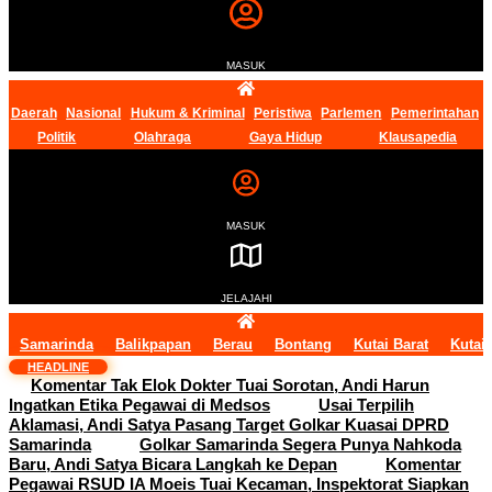
MASUK
Daerah
Nasional
Hukum & Kriminal
Peristiwa
Parlemen
Pemerintahan
Politik
Olahraga
Gaya Hidup
Klausapedia
MASUK
JELAJAHI
Samarinda
Balikpapan
Berau
Bontang
Kutai Barat
Kutai
HEADLINE
Komentar Tak Elok Dokter Tuai Sorotan, Andi Harun
Ingatkan Etika Pegawai di Medsos
Usai Terpilih
Aklamasi, Andi Satya Pasang Target Golkar Kuasai DPRD
Samarinda
Golkar Samarinda Segera Punya Nahkoda
Baru, Andi Satya Bicara Langkah ke Depan
Komentar
Pegawai RSUD IA Moeis Tuai Kecaman, Inspektorat Siapkan