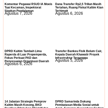
Komentar Pegawai RSUD IA Moeis
Dana Transfer Rp2,5 Triliun Masih
Tuai Kecaman, Inspektorat
Tertahan, Ruang Fiskal Kaltim Kian
Siapkan Pendalaman
Terhimpit
Agustus 7, 2026
Agustus 6, 2026
DPRD Kaltim Tambah Lima
Transfer Bankeu Fisik Belum Cair,
Raperda di Luar Propemperda,
Kepala Daerah Khawatir Proyek
Fokus Perkuat PAD dan
Infrastruktur Terganggu
Agustus 5, 2026
Penyesuaian Organisasi Daerah
Agustus 6, 2026
14 Jabatan Strategis Pemprov
DPRD Samarinda Dukung
Kaltim Masih Kosong, BKD
Pembatasan Media Sosial untuk