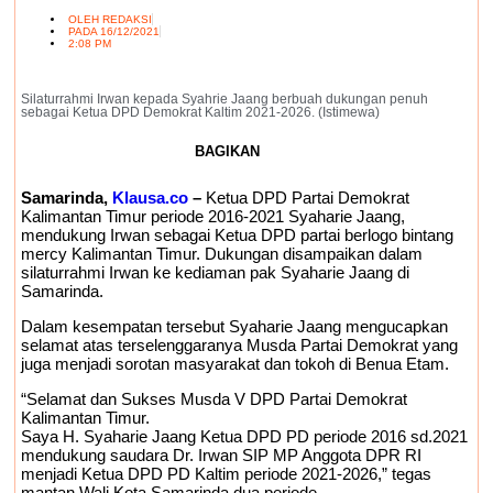
OLEH
REDAKSI
PADA
16/12/2021
2:08 PM
Silaturrahmi Irwan kepada Syahrie Jaang berbuah dukungan penuh
sebagai Ketua DPD Demokrat Kaltim 2021-2026. (Istimewa)
BAGIKAN
Samarinda,
Klausa.co
–
Ketua DPD Partai Demokrat
Kalimantan Timur periode 2016-2021 Syaharie Jaang,
mendukung Irwan sebagai Ketua DPD partai berlogo bintang
mercy Kalimantan Timur. Dukungan disampaikan dalam
silaturrahmi Irwan ke kediaman pak Syaharie Jaang di
Samarinda.
Dalam kesempatan tersebut Syaharie Jaang mengucapkan
selamat atas terselenggaranya Musda Partai Demokrat yang
juga menjadi sorotan masyarakat dan tokoh di Benua Etam.
“Selamat dan Sukses Musda V DPD Partai Demokrat
Kalimantan Timur.
Saya H. Syaharie Jaang Ketua DPD PD periode 2016 sd.2021
mendukung saudara Dr. Irwan SIP MP Anggota DPR RI
menjadi Ketua DPD PD Kaltim periode 2021-2026,” tegas
mantan Wali Kota Samarinda dua periode