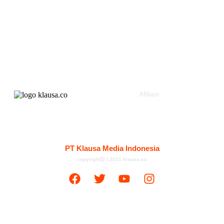
Hukum & Kriminal
Parlemen
Peristiwa
Pemerintahan
Politik
Klausapedia
Advertorial
Afiliasi :
Kontak
Redaksi
Tentang
Pedoman Media Siber
PT Klausa Media Indonesia
copyrightⓑ | 2021 klausa.co