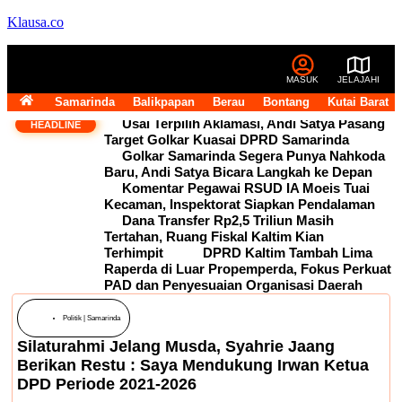
Klausa.co
MASUK
JELAJAHI
Samarinda
Balikpapan
Berau
Bontang
Kutai Barat
Usai Terpilih Aklamasi, Andi Satya Pasang
HEADLINE
Target Golkar Kuasai DPRD Samarinda
Golkar Samarinda Segera Punya Nahkoda
Baru, Andi Satya Bicara Langkah ke Depan
Komentar Pegawai RSUD IA Moeis Tuai
Kecaman, Inspektorat Siapkan Pendalaman
Dana Transfer Rp2,5 Triliun Masih
Tertahan, Ruang Fiskal Kaltim Kian
Terhimpit
DPRD Kaltim Tambah Lima
Raperda di Luar Propemperda, Fokus Perkuat
PAD dan Penyesuaian Organisasi Daerah
Politik
|
Samarinda
Silaturahmi Jelang Musda, Syahrie Jaang
Berikan Restu : Saya Mendukung Irwan Ketua
DPD Periode 2021-2026