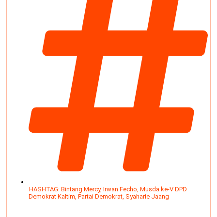
HASHTAG:
Bintang Mercy
,
Irwan Fecho
,
Musda ke-V DPD
Demokrat Kaltim
,
Partai Demokrat
,
Syaharie Jaang