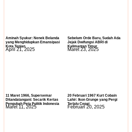
Aminah Syukur: Nenek Belanda
Sebelum Orde Baru, Sudah Ada
yang Menghidupkan Emansipasi
Jejak Dwifungsi ABRI di
Kota Tepian
Kalimantan Timur
April 21, 2025
Maret 23, 2025
11 Maret 1966, Supersemar
20 Februari 1967 Kurt Cobain
Ditandatangani: Secarik Kertas
Lahir: Ikon Grunge yang Pergi
Pengubah Peta Politik Indonesia
Terlalu Cepat
Maret 11, 2025
Februari 20, 2025