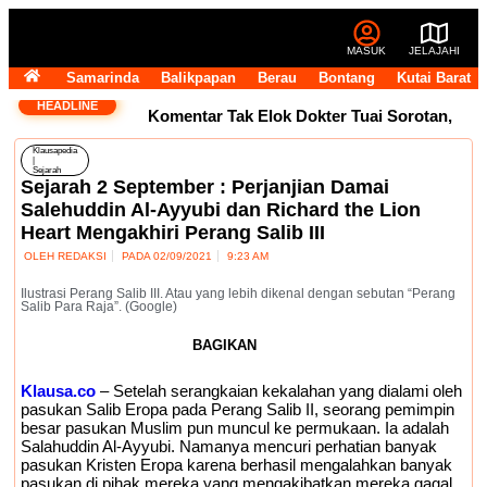
MASUK
JELAJAHI
Samarinda
Balikpapan
Berau
Bontang
Kutai Barat
HEADLINE
Komentar Tak Elok Dokter Tuai Sorotan,
Klausapedia
Andi Harun Ingatkan Etika Pegawai di
|
Sejarah
Sejarah 2 September : Perjanjian Damai
Medsos
Usai Terpilih Aklamasi, Andi
Salehuddin Al-Ayyubi dan Richard the Lion
Heart Mengakhiri Perang Salib III
Satya Pasang Target Golkar Kuasai DPRD
OLEH
REDAKSI
PADA
02/09/2021
9:23 AM
Samarinda
Golkar Samarinda Segera
Ilustrasi Perang Salib III. Atau yang lebih dikenal dengan sebutan “Perang
Salib Para Raja”. (Google)
Punya Nahkoda Baru, Andi Satya Bicara
BAGIKAN
Langkah ke Depan
Komentar Pegawai
Klausa.co
– Setelah serangkaian kekalahan yang dialami oleh
pasukan Salib Eropa pada Perang Salib II, seorang pemimpin
RSUD IA Moeis Tuai Kecaman, Inspektorat
besar pasukan Muslim pun muncul ke permukaan. Ia adalah
Salahuddin Al-Ayyubi. Namanya mencuri perhatian banyak
Siapkan Pendalaman
Dana Transfer
pasukan Kristen Eropa karena berhasil mengalahkan banyak
pasukan di pihak mereka yang mengakibatkan mereka gagal