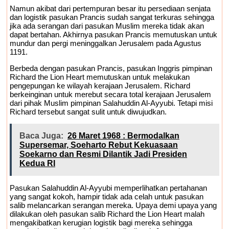
Namun akibat dari pertempuran besar itu persediaan senjata
dan logistik pasukan Prancis sudah sangat terkuras sehingga
jika ada serangan dari pasukan Muslim mereka tidak akan
dapat bertahan. Akhirnya pasukan Prancis memutuskan untuk
mundur dan pergi meninggalkan Jerusalem pada Agustus
1191.
Berbeda dengan pasukan Prancis, pasukan Inggris pimpinan
Richard the Lion Heart memutuskan untuk melakukan
pengepungan ke wilayah kerajaan Jerusalem. Richard
berkeinginan untuk merebut secara total kerajaan Jerusalem
dari pihak Muslim pimpinan Salahuddin Al-Ayyubi. Tetapi misi
Richard tersebut sangat sulit untuk diwujudkan.
Baca Juga:
26 Maret 1968 : Bermodalkan
Supersemar, Soeharto Rebut Kekuasaan
Soekarno dan Resmi Dilantik Jadi Presiden
Kedua RI
Pasukan Salahuddin Al-Ayyubi memperlihatkan pertahanan
yang sangat kokoh, hampir tidak ada celah untuk pasukan
salib melancarkan serangan mereka. Upaya demi upaya yang
dilakukan oleh pasukan salib Richard the Lion Heart malah
mengakibatkan kerugian logistik bagi mereka sehingga