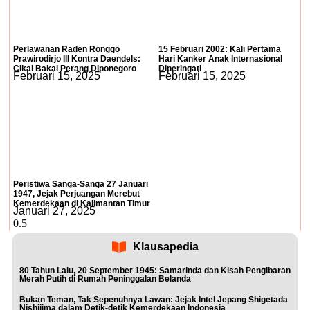
Perlawanan Raden Ronggo
15 Februari 2002: Kali Pertama
Prawirodirjo III Kontra Daendels:
Hari Kanker Anak Internasional
Cikal Bakal Perang Diponegoro
Diperingati
Februari 15, 2025
Februari 15, 2025
Peristiwa Sanga-Sanga 27 Januari
1947, Jejak Perjuangan Merebut
Kemerdekaan di Kalimantan Timur
Januari 27, 2025
Klausapedia
80 Tahun Lalu, 20 September 1945: Samarinda dan Kisah Pengibaran
Merah Putih di Rumah Peninggalan Belanda
Bukan Teman, Tak Sepenuhnya Lawan: Jejak Intel Jepang Shigetada
Nishijima dalam Detik-detik Kemerdekaan Indonesia