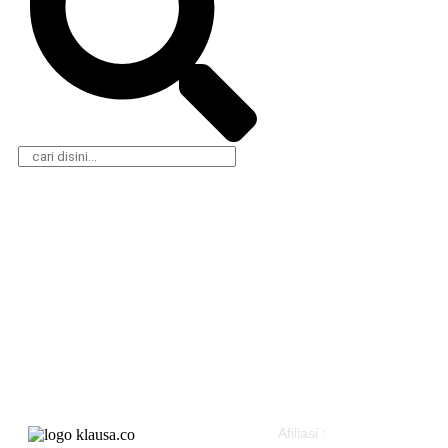
Daerah
Olahraga
Nasional
Gaya Hidup
Hukum & Kriminal
Parlemen
Peristiwa
Pemerintahan
Politik
Klausapedia
Advertorial
Afiliasi :