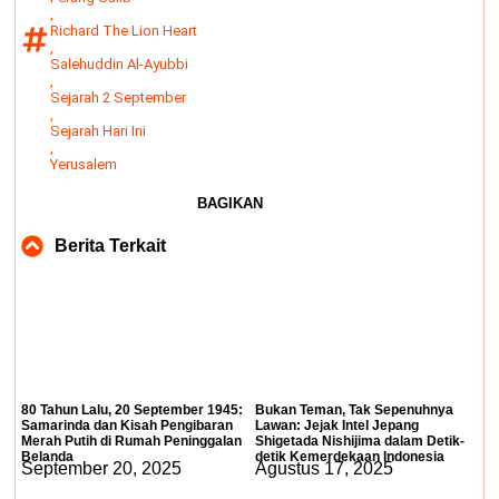
,
Richard The Lion Heart
,
Salehuddin Al-Ayubbi
,
Sejarah 2 September
,
Sejarah Hari Ini
,
Yerusalem
BAGIKAN
Berita Terkait
80 Tahun Lalu, 20 September 1945:
Bukan Teman, Tak Sepenuhnya
Samarinda dan Kisah Pengibaran
Lawan: Jejak Intel Jepang
Merah Putih di Rumah Peninggalan
Shigetada Nishijima dalam Detik-
Belanda
detik Kemerdekaan Indonesia
September 20, 2025
Agustus 17, 2025