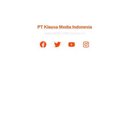
Kontak
Redaksi
Tentang
Pedoman Media Siber
PT Klausa Media Indonesia
copyrightⓑ | 2021 klausa.co