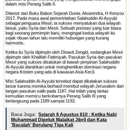
dalam misi Perang Salib II.
Rp2,5 Triliun Masih Tertahan, Ruang Fiskal
Dilansir dari Buku Babon Sejarah Dunia. Alvarendra, H Kenzou
Kaltim Kian Terhimpit
2017. Pada masa awal pemerintahan Salahuddin Al-Ayyubi
sebagai penguasa Mesir, ia sukses menyatukan dua wilayah
besar, yaitu Syria dan Mesir. Sebuah prestasi yang luar biasa
bagi seorang pemimpin baru, mengingat kedua wilayah itu
sejak ribuan tahun lalu memiliki hubungan yang kurang
harmonis.
Ketika itu Syria dipimpin oleh Dinasti Zengid, sedangkan Mesir
dipimpin oleh Khalifah Fatimiyah. Pasukan Syria dan pasukan
Mesir yang sukses disatukan di bawah pimpinan Salahuddin
Al-Ayyubi diarahkan untuk menghentikan dominasi negara-
negara Kristen yang ada di kawasan Asia Kecil.
Misi Salahuddin Al-Ayyubi tersebut dapat dikatakan sukses
besar karena mereka berhasil merebut wilayah Jerusalem dari
tangan pasukan salib pada 1187. Hal inilah yang lantas
kemudian memicu berkobarnya Perang Salib III yang
berlangsung pada 1189 sampai 1192.
Baca Juga:
Sejarah 6 Agustus 610 : Ketika Nabi
Muhammad Dipeluk Malaikat Jibril dan Kata
'Bacalah' Berulang Tiga Kali