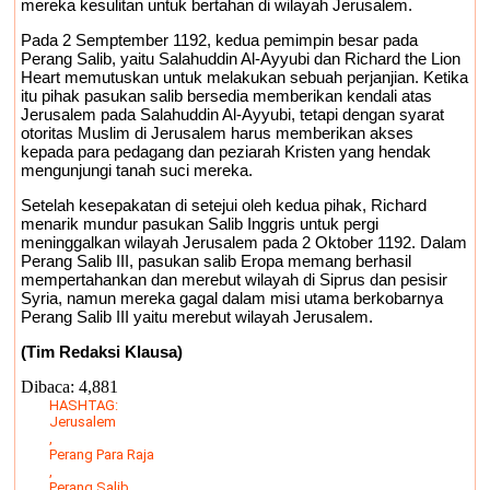
mereka kesulitan untuk bertahan di wilayah Jerusalem.
Pada 2 Semptember 1192, kedua pemimpin besar pada
Perang Salib, yaitu Salahuddin Al-Ayyubi dan Richard the Lion
Heart memutuskan untuk melakukan sebuah perjanjian. Ketika
itu pihak pasukan salib bersedia memberikan kendali atas
Jerusalem pada Salahuddin Al-Ayyubi, tetapi dengan syarat
otoritas Muslim di Jerusalem harus memberikan akses
kepada para pedagang dan peziarah Kristen yang hendak
mengunjungi tanah suci mereka.
Setelah kesepakatan di setejui oleh kedua pihak, Richard
menarik mundur pasukan Salib Inggris untuk pergi
meninggalkan wilayah Jerusalem pada 2 Oktober 1192. Dalam
Perang Salib III, pasukan salib Eropa memang berhasil
mempertahankan dan merebut wilayah di Siprus dan pesisir
Syria, namun mereka gagal dalam misi utama berkobarnya
Perang Salib III yaitu merebut wilayah Jerusalem.
(Tim Redaksi Klausa)
Dibaca:
4,881
HASHTAG:
Jerusalem
,
Perang Para Raja
,
Perang Salib