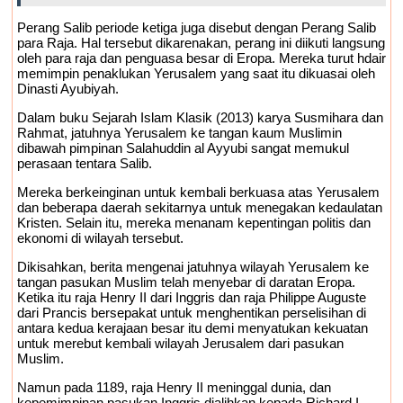
Perang Salib periode ketiga juga disebut dengan Perang Salib
para Raja. Hal tersebut dikarenakan, perang ini diikuti langsung
oleh para raja dan penguasa besar di Eropa. Mereka turut hdair
memimpin penaklukan Yerusalem yang saat itu dikuasai oleh
Dinasti Ayubiyah.
Dalam buku Sejarah Islam Klasik (2013) karya Susmihara dan
Rahmat, jatuhnya Yerusalem ke tangan kaum Muslimin
dibawah pimpinan Salahuddin al Ayyubi sangat memukul
perasaan tentara Salib.
Mereka berkeinginan untuk kembali berkuasa atas Yerusalem
dan beberapa daerah sekitarnya untuk menegakan kedaulatan
Kristen. Selain itu, mereka menanam kepentingan politis dan
ekonomi di wilayah tersebut.
Dikisahkan, berita mengenai jatuhnya wilayah Yerusalem ke
tangan pasukan Muslim telah menyebar di daratan Eropa.
Ketika itu raja Henry II dari Inggris dan raja Philippe Auguste
dari Prancis bersepakat untuk menghentikan perselisihan di
antara kedua kerajaan besar itu demi menyatukan kekuatan
untuk merebut kembali wilayah Jerusalem dari pasukan
Muslim.
Namun pada 1189, raja Henry II meninggal dunia, dan
kepemimpinan pasukan Inggris dialihkan kepada Richard I,