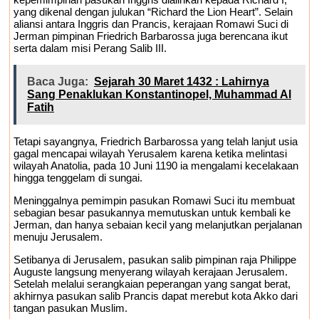
yang dikenal dengan julukan “Richard the Lion Heart”. Selain
aliansi antara Inggris dan Prancis, kerajaan Romawi Suci di
Jerman pimpinan Friedrich Barbarossa juga berencana ikut
serta dalam misi Perang Salib III.
Baca Juga:
Sejarah 30 Maret 1432 : Lahirnya
Sang Penaklukan Konstantinopel, Muhammad Al
Fatih
Tetapi sayangnya, Friedrich Barbarossa yang telah lanjut usia
gagal mencapai wilayah Yerusalem karena ketika melintasi
wilayah Anatolia, pada 10 Juni 1190 ia mengalami kecelakaan
hingga tenggelam di sungai.
Meninggalnya pemimpin pasukan Romawi Suci itu membuat
sebagian besar pasukannya memutuskan untuk kembali ke
Jerman, dan hanya sebaian kecil yang melanjutkan perjalanan
menuju Jerusalem.
Setibanya di Jerusalem, pasukan salib pimpinan raja Philippe
Auguste langsung menyerang wilayah kerajaan Jerusalem.
Setelah melalui serangkaian peperangan yang sangat berat,
akhirnya pasukan salib Prancis dapat merebut kota Akko dari
tangan pasukan Muslim.