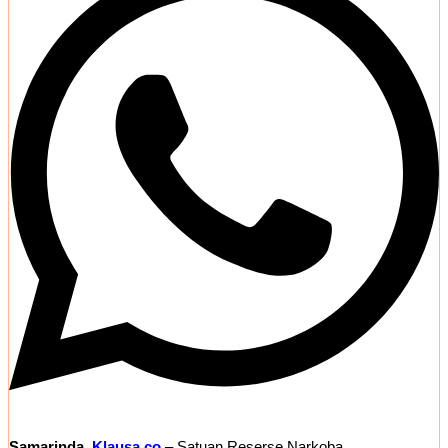
Samarinda,
Klausa.co
– Satuan Reserse Narkoba