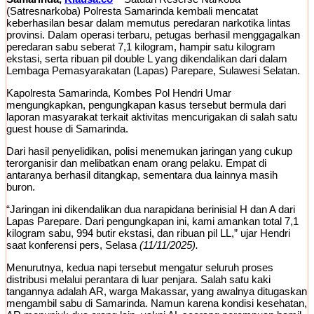
(Satresnarkoba) Polresta Samarinda kembali mencatat
keberhasilan besar dalam memutus peredaran narkotika lintas
provinsi. Dalam operasi terbaru, petugas berhasil menggagalkan
peredaran sabu seberat 7,1 kilogram, hampir satu kilogram
ekstasi, serta ribuan pil double L yang dikendalikan dari dalam
Lembaga Pemasyarakatan (Lapas) Parepare, Sulawesi Selatan.
Kapolresta Samarinda, Kombes Pol Hendri Umar
mengungkapkan, pengungkapan kasus tersebut bermula dari
laporan masyarakat terkait aktivitas mencurigakan di salah satu
guest house di Samarinda.
Dari hasil penyelidikan, polisi menemukan jaringan yang cukup
terorganisir dan melibatkan enam orang pelaku. Empat di
antaranya berhasil ditangkap, sementara dua lainnya masih
buron.
“Jaringan ini dikendalikan dua narapidana berinisial H dan A dari
Lapas Parepare. Dari pengungkapan ini, kami amankan total 7,1
kilogram sabu, 994 butir ekstasi, dan ribuan pil LL,” ujar Hendri
saat konferensi pers, Selasa
(11/11/2025).
Menurutnya, kedua napi tersebut mengatur seluruh proses
distribusi melalui perantara di luar penjara. Salah satu kaki
tangannya adalah AR, warga Makassar, yang awalnya ditugaskan
mengambil sabu di Samarinda. Namun karena kondisi kesehatan,