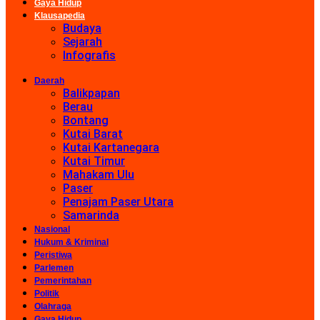
Gaya Hidup
Klausapedia
Budaya
Sejarah
Infografis
Daerah
Balikpapan
Berau
Bontang
Kutai Barat
Kutai Kartanegara
Kutai Timur
Mahakam Ulu
Paser
Penajam Paser Utara
Samarinda
Nasional
Hukum & Kriminal
Peristiwa
Parlemen
Pemerintahan
Politik
Olahraga
Gaya Hidup