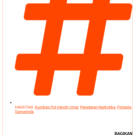
HASHTAG:
Kombes Pol Hendri Umar
,
Peredaran Narkotika
,
Polresta
Samarinda
BAGIKAN