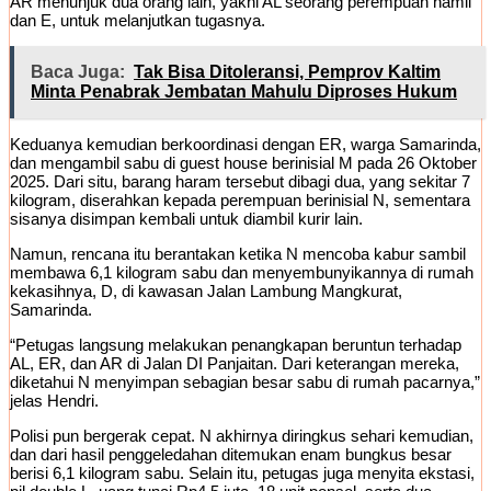
AR menunjuk dua orang lain, yakni AL seorang perempuan hamil
dan E, untuk melanjutkan tugasnya.
Baca Juga:
Tak Bisa Ditoleransi, Pemprov Kaltim
Minta Penabrak Jembatan Mahulu Diproses Hukum
Keduanya kemudian berkoordinasi dengan ER, warga Samarinda,
dan mengambil sabu di guest house berinisial M pada 26 Oktober
2025. Dari situ, barang haram tersebut dibagi dua, yang sekitar 7
kilogram, diserahkan kepada perempuan berinisial N, sementara
sisanya disimpan kembali untuk diambil kurir lain.
Namun, rencana itu berantakan ketika N mencoba kabur sambil
membawa 6,1 kilogram sabu dan menyembunyikannya di rumah
kekasihnya, D, di kawasan Jalan Lambung Mangkurat,
Samarinda.
“Petugas langsung melakukan penangkapan beruntun terhadap
AL, ER, dan AR di Jalan DI Panjaitan. Dari keterangan mereka,
diketahui N menyimpan sebagian besar sabu di rumah pacarnya,”
jelas Hendri.
Polisi pun bergerak cepat. N akhirnya diringkus sehari kemudian,
dan dari hasil penggeledahan ditemukan enam bungkus besar
berisi 6,1 kilogram sabu. Selain itu, petugas juga menyita ekstasi,