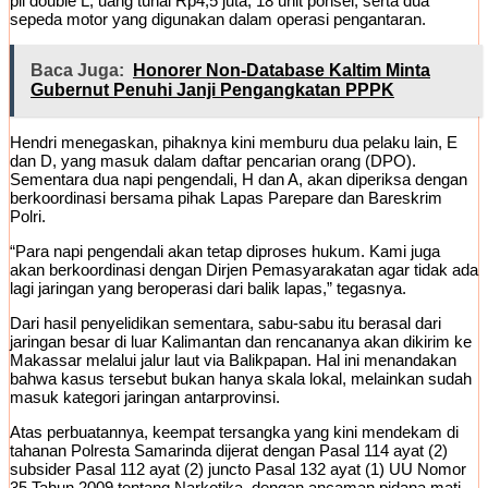
pil double L, uang tunai Rp4,5 juta, 18 unit ponsel, serta dua
sepeda motor yang digunakan dalam operasi pengantaran.
Baca Juga:
Honorer Non-Database Kaltim Minta
Gubernut Penuhi Janji Pengangkatan PPPK
Hendri menegaskan, pihaknya kini memburu dua pelaku lain, E
dan D, yang masuk dalam daftar pencarian orang (DPO).
Sementara dua napi pengendali, H dan A, akan diperiksa dengan
berkoordinasi bersama pihak Lapas Parepare dan Bareskrim
Polri.
“Para napi pengendali akan tetap diproses hukum. Kami juga
akan berkoordinasi dengan Dirjen Pemasyarakatan agar tidak ada
lagi jaringan yang beroperasi dari balik lapas,” tegasnya.
Dari hasil penyelidikan sementara, sabu-sabu itu berasal dari
jaringan besar di luar Kalimantan dan rencananya akan dikirim ke
Makassar melalui jalur laut via Balikpapan. Hal ini menandakan
bahwa kasus tersebut bukan hanya skala lokal, melainkan sudah
masuk kategori jaringan antarprovinsi.
Atas perbuatannya, keempat tersangka yang kini mendekam di
tahanan Polresta Samarinda dijerat dengan Pasal 114 ayat (2)
subsider Pasal 112 ayat (2) juncto Pasal 132 ayat (1) UU Nomor
35 Tahun 2009 tentang Narkotika, dengan ancaman pidana mati,