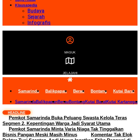
Klausapedia
Budaya
Sejarah
Infografis
MASUK
JELAJAHI
Samarinda
Balikpapan
Berau
Bontang
Kutai Barat
Samarinda
Balikpapan
Berau
Bontang
Kutai Barat
Kutai Kartanegar
HEADLINE
Pemkot Samarinda Buka Peluang Swasta Kelola Teras
Segmen 2, Kepentingan Warga Jadi Syarat Utama
Pemkot Samarinda Minta Varia Niaga Tak Tinggalkan
Bisnis Pangan Meski Masih Minus
Komentar Tak Elok