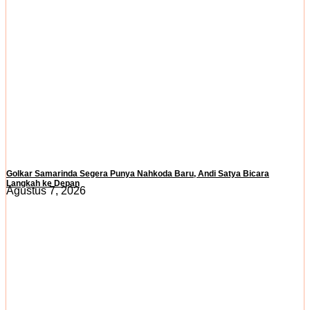
Golkar Samarinda Segera Punya Nahkoda Baru, Andi Satya Bicara
Langkah ke Depan
Agustus 7, 2026