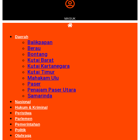
MASUK
Daerah
Balikpapan
Berau
Bontang
Kutai Barat
Kutai Kartanegara
Kutai Timur
Mahakam Ulu
Paser
Penajam Paser Utara
Samarinda
Nasional
Hukum & Kriminal
Peristiwa
Parlemen
Pemerintahan
Politik
Olahraga