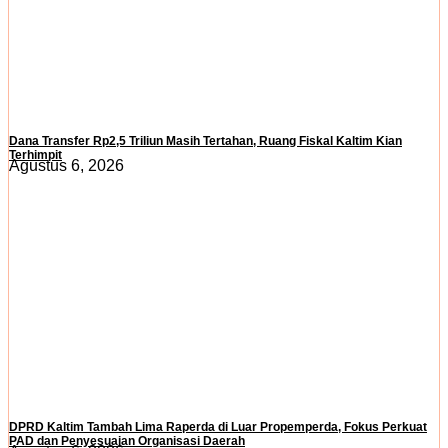
Dana Transfer Rp2,5 Triliun Masih Tertahan, Ruang Fiskal Kaltim Kian
Terhimpit
Agustus 6, 2026
DPRD Kaltim Tambah Lima Raperda di Luar Propemperda, Fokus Perkuat
PAD dan Penyesuaian Organisasi Daerah