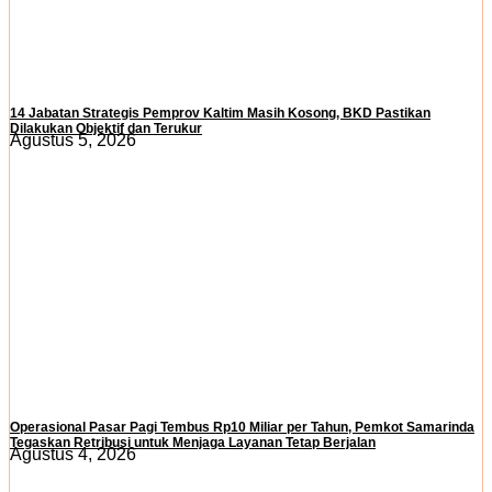
14 Jabatan Strategis Pemprov Kaltim Masih Kosong, BKD Pastikan
Dilakukan Objektif dan Terukur
Agustus 5, 2026
Operasional Pasar Pagi Tembus Rp10 Miliar per Tahun, Pemkot Samarinda
Tegaskan Retribusi untuk Menjaga Layanan Tetap Berjalan
Agustus 4, 2026