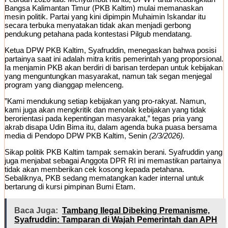
Bangsa Kalimantan Timur (PKB Kaltim) mulai memanaskan
mesin politik. Partai yang kini dipimpin Muhaimin Iskandar itu
secara terbuka menyatakan tidak akan menjadi gerbong
pendukung petahana pada kontestasi Pilgub mendatang.
​Ketua DPW PKB Kaltim, Syafruddin, menegaskan bahwa posisi
partainya saat ini adalah mitra kritis pemerintah yang proporsional.
Ia menjamin PKB akan berdiri di barisan terdepan untuk kebijakan
yang menguntungkan masyarakat, namun tak segan menjegal
program yang dianggap melenceng.
​”Kami mendukung setiap kebijakan yang pro-rakyat. Namun,
kami juga akan mengkritik dan menolak kebijakan yang tidak
berorientasi pada kepentingan masyarakat,” tegas pria yang
akrab disapa Udin Bima itu, dalam agenda buka puasa bersama
media di Pendopo DPW PKB Kaltim, Senin
(2/3/2026).
​Sikap politik PKB Kaltim tampak semakin berani. Syafruddin yang
juga menjabat sebagai Anggota DPR RI ini memastikan partainya
tidak akan memberikan cek kosong kepada petahana.
Sebaliknya, PKB sedang mematangkan kader internal untuk
bertarung di kursi pimpinan Bumi Etam.
Baca Juga:
Tambang Ilegal Dibeking Premanisme,
Syafruddin: Tamparan di Wajah Pemerintah dan APH