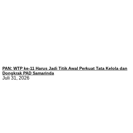
PAN: WTP ke-11 Harus Jadi Titik Awal Perkuat Tata Kelola dan
Dongkrak PAD Samarinda
Juli 31, 2026