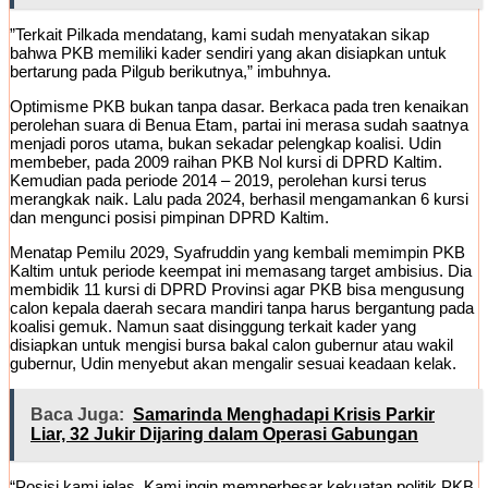
​”Terkait Pilkada mendatang, kami sudah menyatakan sikap
bahwa PKB memiliki kader sendiri yang akan disiapkan untuk
bertarung pada Pilgub berikutnya,” imbuhnya.
​Optimisme PKB bukan tanpa dasar. Berkaca pada tren kenaikan
perolehan suara di Benua Etam, partai ini merasa sudah saatnya
menjadi poros utama, bukan sekadar pelengkap koalisi. Udin
membeber, pada 2009 raihan PKB Nol kursi di DPRD Kaltim.
Kemudian pada periode 2014 – 2019, perolehan kursi terus
merangkak naik. Lalu pada 2024, berhasil mengamankan 6 kursi
dan mengunci posisi pimpinan DPRD Kaltim.
​Menatap Pemilu 2029, Syafruddin yang kembali memimpin PKB
Kaltim untuk periode keempat ini memasang target ambisius. Dia
membidik 11 kursi di DPRD Provinsi agar PKB bisa mengusung
calon kepala daerah secara mandiri tanpa harus bergantung pada
koalisi gemuk. Namun saat disinggung terkait kader yang
disiapkan untuk mengisi bursa bakal calon gubernur atau wakil
gubernur, Udin menyebut akan mengalir sesuai keadaan kelak.
Baca Juga:
Samarinda Menghadapi Krisis Parkir
Liar, 32 Jukir Dijaring dalam Operasi Gabungan
“Posisi kami jelas. Kami ingin memperbesar kekuatan politik PKB