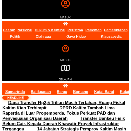
MASUK
Daerah
Nasional
Hukum & Kriminal
Peristiwa
Parlemen
Pemerintahan
Politik
Olahraga
Gaya Hidup
Klausapedia
MASUK
JELAJAHI
Samarinda
Balikpapan
Berau
Bontang
Kutai Barat
Kutai
HEADLINE
Dana Transfer Rp2,5 Triliun Masih Tertahan, Ruang Fiskal
Kaltim Kian Terhimpit
DPRD Kaltim Tambah Lima
Raperda di Luar Propemperda, Fokus Perkuat PAD dan
Penyesuaian Organisasi Daerah
Transfer Bankeu Fisik
Belum Cair, Kepala Daerah Khawatir Proyek Infrastruktur
Terganggu
14 Jabatan Strategis Pemprov Kaltim Masih