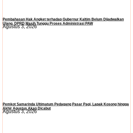
Pembahasan Hak Angket terhadap Gubernur Kaltim Belum Dijadwalkan
Ulang, DPRD Masih Tunggu Proses Administrasi PAW
Agustus 3, 2026
Pemkot Samarinda Ultimatum Pedagang Pasar Pagi, Lapak Kosong hingga
Akhir Agustus Akan Dicabut
Agustus 3, 2026