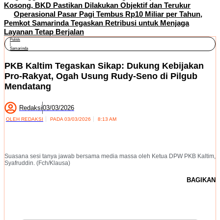
Kosong, BKD Pastikan Dilakukan Objektif dan Terukur
Operasional Pasar Pagi Tembus Rp10 Miliar per Tahun,
Pemkot Samarinda Tegaskan Retribusi untuk Menjaga
Layanan Tetap Berjalan
Politik
|
Samarinda
PKB Kaltim Tegaskan Sikap: Dukung Kebijakan
Pro-Rakyat, Ogah Usung Rudy-Seno di Pilgub
Mendatang
Redaksi
03/03/2026
OLEH
REDAKSI
PADA
03/03/2026
8:13 AM
Suasana sesi tanya jawab bersama media massa oleh Ketua DPW PKB Kaltim,
Syafruddin. (Fch/Klausa)
BAGIKAN