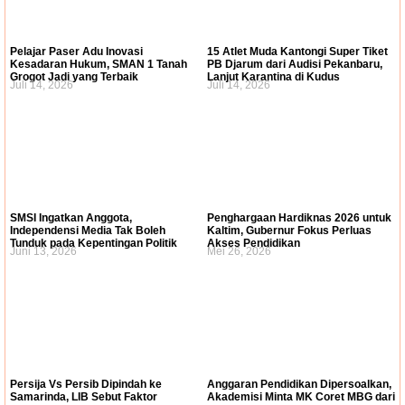
Pelajar Paser Adu Inovasi
15 Atlet Muda Kantongi Super Tiket
Kesadaran Hukum, SMAN 1 Tanah
PB Djarum dari Audisi Pekanbaru,
Grogot Jadi yang Terbaik
Lanjut Karantina di Kudus
Juli 14, 2026
Juli 14, 2026
SMSI Ingatkan Anggota,
Penghargaan Hardiknas 2026 untuk
Independensi Media Tak Boleh
Kaltim, Gubernur Fokus Perluas
Tunduk pada Kepentingan Politik
Akses Pendidikan
Juni 13, 2026
Mei 26, 2026
Persija Vs Persib Dipindah ke
Anggaran Pendidikan Dipersoalkan,
Samarinda, LIB Sebut Faktor
Akademisi Minta MK Coret MBG dari