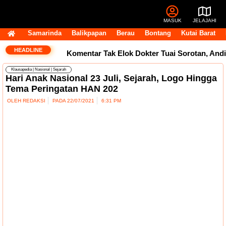
MASUK
JELAJAHI
Samarinda
Balikpapan
Berau
Bontang
Kutai Barat
HEADLINE
Komentar Tak Elok Dokter Tuai Sorotan, Andi
Klausapedia
|
Nasional
|
Sejarah
Harun Ingatkan Etika Pegawai di Medsos
Hari Anak Nasional 23 Juli, Sejarah, Logo Hingga
Tema Peringatan HAN 202
Usai Terpilih Aklamasi, Andi Satya Pasang
OLEH
REDAKSI
PADA
22/07/2021
6:31 PM
Target Golkar Kuasai DPRD Samarinda
Golkar Samarinda Segera Punya Nahkoda
Baru, Andi Satya Bicara Langkah ke Depan
Komentar Pegawai RSUD IA Moeis Tuai
Kecaman, Inspektorat Siapkan Pendalaman
Dana Transfer Rp2,5 Triliun Masih Tertahan,