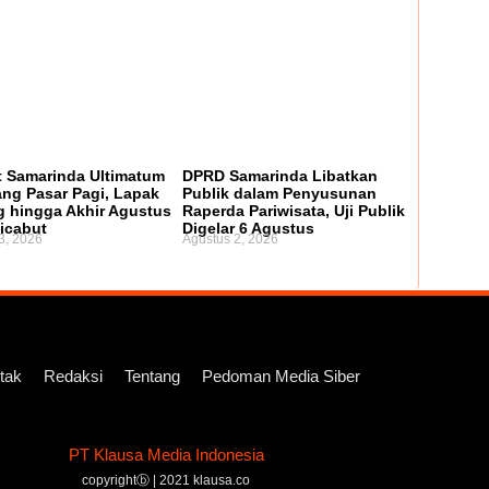
 Samarinda Ultimatum
DPRD Samarinda Libatkan
ng Pasar Pagi, Lapak
Publik dalam Penyusunan
 hingga Akhir Agustus
Raperda Pariwisata, Uji Publik
icabut
Digelar 6 Agustus
3, 2026
Agustus 2, 2026
tak
Redaksi
Tentang
Pedoman Media Siber
PT Klausa Media Indonesia
copyrightⓑ | 2021 klausa.co