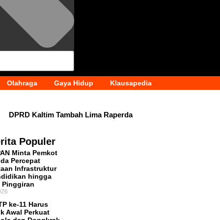
Olahraga
Gaya Hidup
Klausapedia
DPRD Kaltim Tambah Lima Raperda
ransfer Bankeu Fisik Belum Cair,
rita Populer
PAN Minta Pemkot
Pemprov Kaltim Masih Kosong, BKD
da Percepat
aan Infrastruktur
iliar per Tahun, Pemkot Samarinda
didikan hingga
 Pinggiran
026
P ke-11 Harus
ik Awal Perkuat