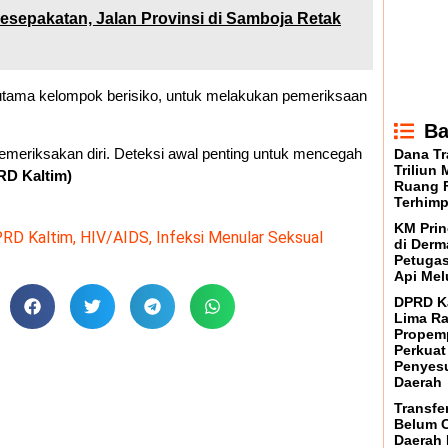
esepakatan, Jalan Provinsi di Samboja Retak
tama kelompok berisiko, untuk melakukan pemeriksaan
Ba
meriksakan diri. Deteksi awal penting untuk mencegah
Dana Tr
Triliun
RD Kaltim)
Ruang F
Terhimp
KM Prin
RD Kaltim
,
HIV/AIDS
,
Infeksi Menular Seksual
di Derm
Petugas
Api Mel
DPRD K
Lima Ra
Propem
Perkuat
Penyesu
Daerah
Transfe
Belum C
Daerah 