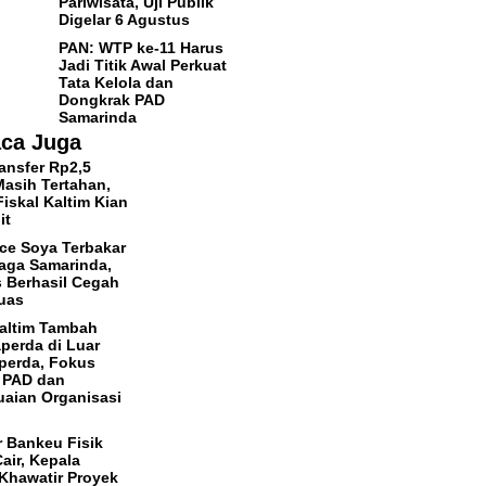
Pariwisata, Uji Publik
Digelar 6 Agustus
PAN: WTP ke-11 Harus
Jadi Titik Awal Perkuat
Tata Kelola dan
Dongkrak PAD
Samarinda
ca Juga
ansfer Rp2,5
 Masih Tertahan,
iskal Kaltim Kian
it
ce Soya Terbakar
aga Samarinda,
 Berhasil Cegah
uas
altim Tambah
perda di Luar
perda, Fokus
 PAD dan
aian Organisasi
r Bankeu Fisik
air, Kepala
Khawatir Proyek