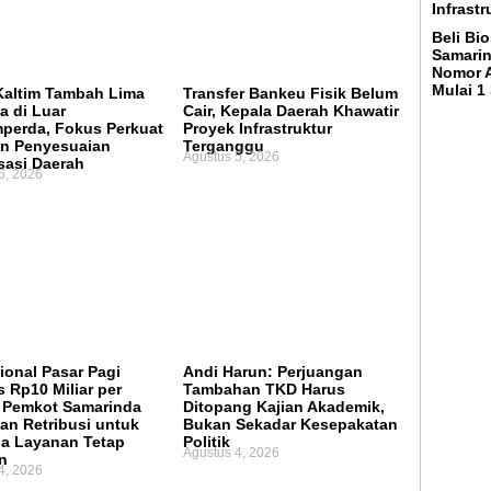
Infrast
Beli Bio
Samarin
Nomor A
Mulai 1
altim Tambah Lima
Transfer Bankeu Fisik Belum
a di Luar
Cair, Kepala Daerah Khawatir
perda, Fokus Perkuat
Proyek Infrastruktur
n Penyesuaian
Terganggu
Agustus 5, 2026
sasi Daerah
6, 2026
ional Pasar Pagi
Andi Harun: Perjuangan
 Rp10 Miliar per
Tambahan TKD Harus
 Pemkot Samarinda
Ditopang Kajian Akademik,
an Retribusi untuk
Bukan Sekadar Kesepakatan
a Layanan Tetap
Politik
Agustus 4, 2026
n
4, 2026