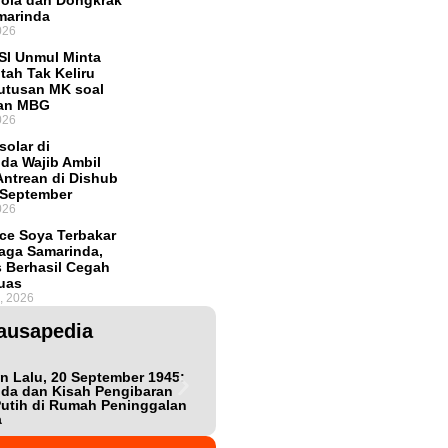
lola dan Dongkrak
marinda
026
SI Unmul Minta
tah Tak Keliru
Putusan MK soal
an MBG
026
solar di
da Wajib Ambil
ntrean di Dishub
 September
026
ce Soya Terbakar
aga Samarinda,
 Berhasil Cegah
uas
, 2026
ausapedia
n Lalu, 20 September 1945:
Bukan Teman, Tak Sepenuhnya
da dan Kisah Pengibaran
Lawan: Jejak Intel Jepang Shigeta
utih di Rumah Peninggalan
Nishijima dalam Detik-detik
a
Kemerdekaan Indonesia