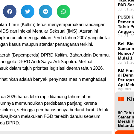
Tata Ke
PAD Sa
Juli 31, 2
PUSDIK
Pemerin
an Timur (Kaltim) terus menyempurnakan rancangan
Tafsir 
IDS dan Infeksi Menular Seksual (IMS). Aturan ini
Anggar
Juli 31, 2
apkan untuk menggantikan Perda tahun 2007 yang dinilai
Beli Bio
ngan kasus maupun standar penanganan terkini.
Samarin
Nomor A
aerah (Bapemperda) DPRD Kaltim, Baharuddin Demmu,
Mulai 1
f anggota DPRD Andi Satya Adi Saputra. Melihat
Juli 31, 2
uk dalam tujuh prioritas legislasi daerah tahun 2026.
KM Prin
di Derm
ihatinkan adalah banyak penyintas masih menghadapi
Petugas
Api Mel
Agustus 1
2026 harus lebih rapi dibanding tahun-tahun
Kl
belumnya memunculkan perdebatan panjang karena
 sinkron, sehingga pembahasannya berlarut-larut. Untuk
80 Tahu
 diwajibkan melakukan FGD terlebih dahulu sebelum
Samarin
Merah P
pada DPRD.
Beland