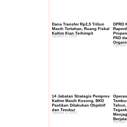
Dana Transfer Rp2,5 Triliun
DPRD K
Masih Tertahan, Ruang Fiskal
Raperd
Kaltim Kian Terhimpit
Propem
Agustus 6, 2026
PAD da
Organi
Agustus 
14 Jabatan Strategis Pemprov
Operas
Kaltim Masih Kosong, BKD
Tembus
Pastikan Dilakukan Objektif
Tahun,
dan Terukur
Tegask
Agustus 5, 2026
Menjag
Berjala
Agustus 