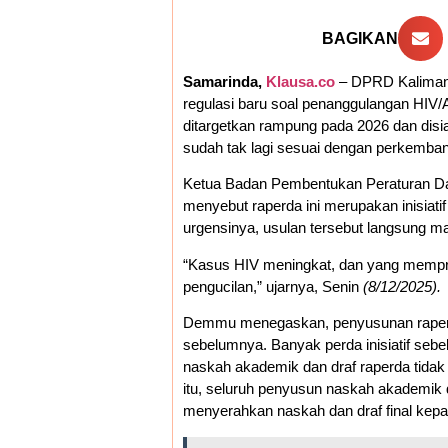
BAGIKAN
Samarinda,
Klausa.co
– DPRD Kalimant
regulasi baru soal penanggulangan HIV/A
ditargetkan rampung pada 2026 dan disi
sudah tak lagi sesuai dengan perkemba
Ketua Badan Pembentukan Peraturan D
menyebut raperda ini merupakan inisiati
urgensinya, usulan tersebut langsung mas
“Kasus HIV meningkat, dan yang mempr
pengucilan,” ujarnya, Senin
(8/12/2025).
Demmu menegaskan, penyusunan raperda 
sebelumnya. Banyak perda inisiatif se
naskah akademik dan draf raperda tidak
itu, seluruh penyusun naskah akademik
menyerahkan naskah dan draf final ke