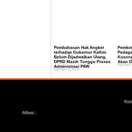
Pembahasan Hak Angket
Pemkot
terhadap Gubernur Kaltim
Pedaga
Belum Dijadwalkan Ulang,
Kosong
DPRD Masih Tunggu Proses
Akan D
Agustus 
Administrasi PAW
Agustus 3, 2026
Kon
Afiliasi :