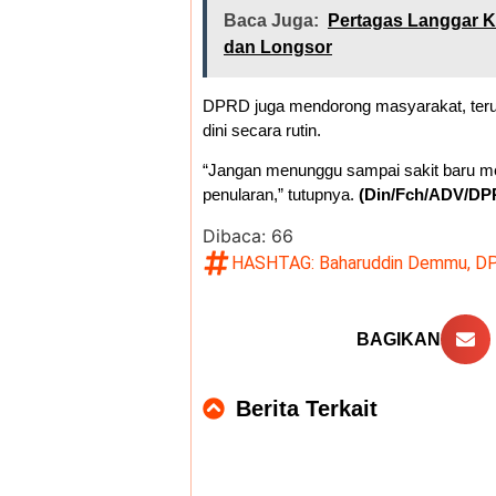
Baca Juga:
Pertagas Langgar K
dan Longsor
DPRD juga mendorong masyarakat, teru
dini secara rutin.
“Jangan menunggu sampai sakit baru me
penularan,” tutupnya.
(Din/Fch/ADV/DP
Dibaca:
66
HASHTAG:
Baharuddin Demmu
,
DP
BAGIKAN
Berita Terkait