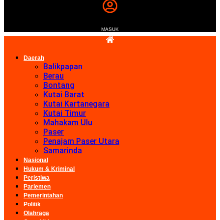
MASUK
Daerah
Balikpapan
Berau
Bontang
Kutai Barat
Kutai Kartanegara
Kutai Timur
Mahakam Ulu
Paser
Penajam Paser Utara
Samarinda
Nasional
Hukum & Kriminal
Peristiwa
Parlemen
Pemerintahan
Politik
Olahraga