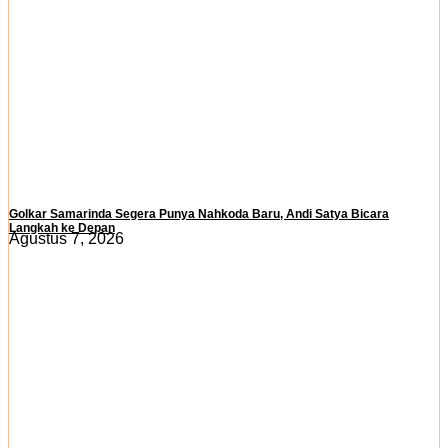
Golkar Samarinda Segera Punya Nahkoda Baru, Andi Satya Bicara
Langkah ke Depan
Agustus 7, 2026