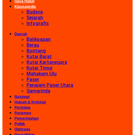
Gaya Hidup
Klausapedia
Budaya
Sejarah
Infografis
Daerah
Balikpapan
Berau
Bontang
Kutai Barat
Kutai Kartanegara
Kutai Timur
Mahakam Ulu
Paser
Penajam Paser Utara
Samarinda
Nasional
Hukum & Kriminal
Peristiwa
Parlemen
Pemerintahan
Politik
Olahraga
Gaya Hidup