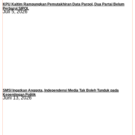
KPU Kaltim Rampungkan Pemutakhiran Data Parpol, Dua Partai Belum
Perbarui SIPOL
Juli 5, 2026
SMSI Ingatkan Anggota, Independensi Media Tak Boleh Tunduk pada
Kepentingan Politik
Juni 13, 2026