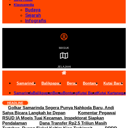
Klausapedia
Budaya
Sejarah
Infografis
MASUK
JELAJAHI
Samarinda
Balikpapan
Berau
Bontang
Kutai Barat
Samarinda
Balikpapan
Berau
Bontang
Kutai Barat
Kutai Kartanegar
HEADLINE
Golkar Samarinda Segera Punya Nahkoda Baru, Andi
Satya Bicara Langkah ke Depan
Komentar Pegawai
RSUD IA Moeis Tuai Kecaman, Inspektorat Siapkan
Pendalaman
Dana Transfer Rp2,5 Triliun Masih