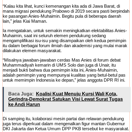
“Kalau kita lihat, kunci kemenangan kita ada di Jawa Barat, di
mana migrasi pendukung Prabowo di 2019 secara pasti berpindah
ke pasangan Anies-Muhaimin. Begitu pula di beberapa daerah
lain,” jelas Kiai Maman.
Ia mengatakan, untuk semakin meningkatkan elektabilitas Anies-
Muhaimin, saat ini seluruh elemen pendukung sedang
mengamplifikasi isu-isu yang disampaikan oleh kedua pemimpin
itu dalam berbagai forum ilmiah dan akademisi yang mulai marak
dilakukan elemen masyarakat.
“Misalnya jawaban-jawaban cerdas Mas Anies di forum debat
Muhammadiyah kemarin di UMS Solo dan juga di Unair, itu
menjadi bukti bahwa dua pemimpin kita ini, Anies-Muhaimin,
adalah pemimpin yang mempunyai kualitas yang betul-betul pas
untuk memimpin Indonesia ke depan,” jelas anggota DPR RI ini.
Baca Juga:
Koalisi Kuat Menuju Kursi Wali Kota,
Gerindra-Demokrat Satukan Visi Lewat Surat Tugas
ke Andi Harun
Di samping itu, kolaborasi mesin partai dan relawan pendukung
juga terus diperkuat dalam mengenalkan figur mantan Gubernur
DKI Jakarta dan Ketua Umum DPP PKB tersebut ke masyarakat.