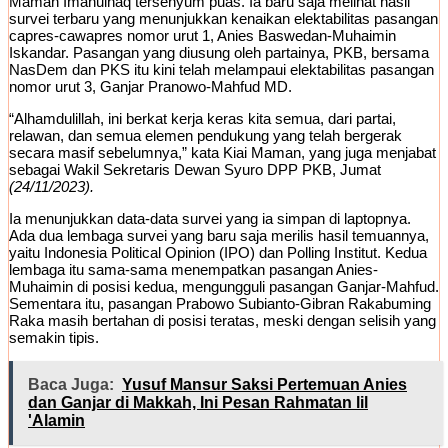
Maman Imanulhaq tersenyum puas. Ia baru saja melihat hasil
survei terbaru yang menunjukkan kenaikan elektabilitas pasangan
capres-cawapres nomor urut 1, Anies Baswedan-Muhaimin
Iskandar. Pasangan yang diusung oleh partainya, PKB, bersama
NasDem dan PKS itu kini telah melampaui elektabilitas pasangan
nomor urut 3, Ganjar Pranowo-Mahfud MD.
“Alhamdulillah, ini berkat kerja keras kita semua, dari partai,
relawan, dan semua elemen pendukung yang telah bergerak
secara masif sebelumnya,” kata Kiai Maman, yang juga menjabat
sebagai Wakil Sekretaris Dewan Syuro DPP PKB, Jumat
(24/11/2023).
Ia menunjukkan data-data survei yang ia simpan di laptopnya.
Ada dua lembaga survei yang baru saja merilis hasil temuannya,
yaitu Indonesia Political Opinion (IPO) dan Polling Institut. Kedua
lembaga itu sama-sama menempatkan pasangan Anies-
Muhaimin di posisi kedua, mengungguli pasangan Ganjar-Mahfud.
Sementara itu, pasangan Prabowo Subianto-Gibran Rakabuming
Raka masih bertahan di posisi teratas, meski dengan selisih yang
semakin tipis.
Baca Juga:
Yusuf Mansur Saksi Pertemuan Anies
dan Ganjar di Makkah, Ini Pesan Rahmatan lil
'Alamin