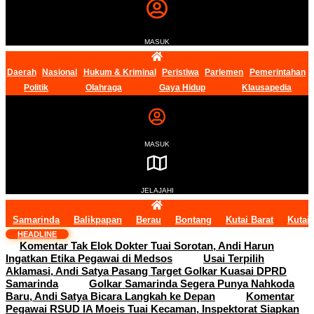
MASUK
Daerah
Nasional
Hukum & Kriminal
Peristiwa
Parlemen
Pemerintahan
Politik
Olahraga
Gaya Hidup
Klausapedia
MASUK
JELAJAHI
Samarinda
Balikpapan
Berau
Bontang
Kutai Barat
Kutai
HEADLINE
Komentar Tak Elok Dokter Tuai Sorotan, Andi Harun
Ingatkan Etika Pegawai di Medsos
Usai Terpilih
Aklamasi, Andi Satya Pasang Target Golkar Kuasai DPRD
Samarinda
Golkar Samarinda Segera Punya Nahkoda
Baru, Andi Satya Bicara Langkah ke Depan
Komentar
Pegawai RSUD IA Moeis Tuai Kecaman, Inspektorat Siapkan