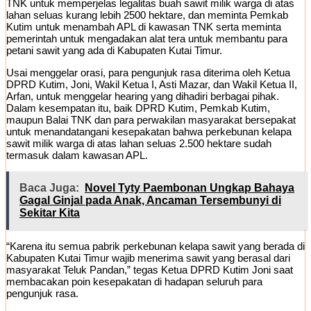
TNK untuk memperjelas legalitas buah sawit milik warga di atas
lahan seluas kurang lebih 2500 hektare, dan meminta Pemkab
Kutim untuk menambah APL di kawasan TNK serta meminta
pemerintah untuk mengadakan alat tera untuk membantu para
petani sawit yang ada di Kabupaten Kutai Timur.
Usai menggelar orasi, para pengunjuk rasa diterima oleh Ketua
DPRD Kutim, Joni, Wakil Ketua I, Asti Mazar, dan Wakil Ketua II,
Arfan, untuk menggelar hearing yang dihadiri berbagai pihak.
Dalam kesempatan itu, baik DPRD Kutim, Pemkab Kutim,
maupun Balai TNK dan para perwakilan masyarakat bersepakat
untuk menandatangani kesepakatan bahwa perkebunan kelapa
sawit milik warga di atas lahan seluas 2.500 hektare sudah
termasuk dalam kawasan APL.
Baca Juga:
Novel Tyty Paembonan Ungkap Bahaya
Gagal Ginjal pada Anak, Ancaman Tersembunyi di
Sekitar Kita
“Karena itu semua pabrik perkebunan kelapa sawit yang berada di
Kabupaten Kutai Timur wajib menerima sawit yang berasal dari
masyarakat Teluk Pandan,” tegas Ketua DPRD Kutim Joni saat
membacakan poin kesepakatan di hadapan seluruh para
pengunjuk rasa.