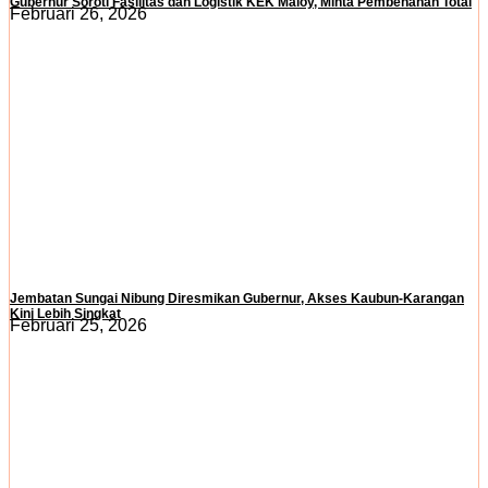
Gubernur Soroti Fasilitas dan Logistik KEK Maloy, Minta Pembenahan Total
Februari 26, 2026
Jembatan Sungai Nibung Diresmikan Gubernur, Akses Kaubun-Karangan
Kini Lebih Singkat
Februari 25, 2026