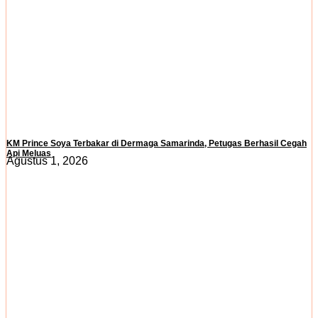
KM Prince Soya Terbakar di Dermaga Samarinda, Petugas Berhasil Cegah
Api Meluas
Agustus 1, 2026