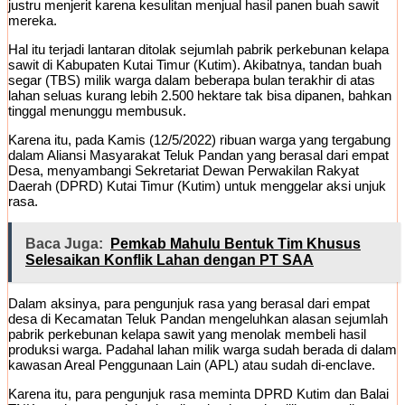
justru menjerit karena kesulitan menjual hasil panen buah sawit
mereka.
Hal itu terjadi lantaran ditolak sejumlah pabrik perkebunan kelapa
sawit di Kabupaten Kutai Timur (Kutim). Akibatnya, tandan buah
segar (TBS) milik warga dalam beberapa bulan terakhir di atas
lahan seluas kurang lebih 2.500 hektare tak bisa dipanen, bahkan
tinggal menunggu membusuk.
Karena itu, pada Kamis (12/5/2022) ribuan warga yang tergabung
dalam Aliansi Masyarakat Teluk Pandan yang berasal dari empat
Desa, menyambangi Sekretariat Dewan Perwakilan Rakyat
Daerah (DPRD) Kutai Timur (Kutim) untuk menggelar aksi unjuk
rasa.
Baca Juga:
Pemkab Mahulu Bentuk Tim Khusus
Selesaikan Konflik Lahan dengan PT SAA
Dalam aksinya, para pengunjuk rasa yang berasal dari empat
desa di Kecamatan Teluk Pandan mengeluhkan alasan sejumlah
pabrik perkebunan kelapa sawit yang menolak membeli hasil
produksi warga. Padahal lahan milik warga sudah berada di dalam
kawasan Areal Penggunaan Lain (APL) atau sudah di-enclave.
Karena itu, para pengunjuk rasa meminta DPRD Kutim dan Balai