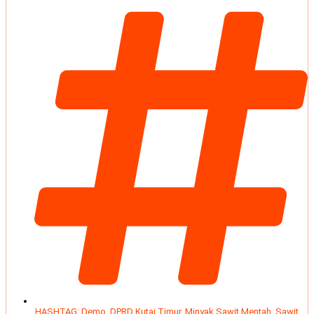
HASHTAG:
Demo
,
DPRD Kutai Timur
,
Minyak Sawit Mentah
,
Sawit
,