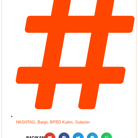
HASHTAG:
Banjir
,
BPBD Kutim
,
Sulastin
BAGIKAN