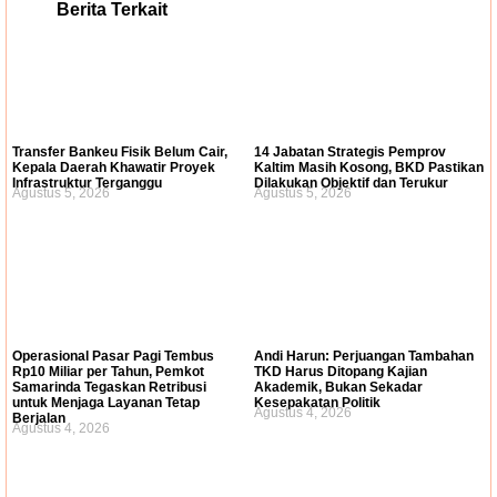
Berita Terkait
Transfer Bankeu Fisik Belum Cair,
14 Jabatan Strategis Pemprov
Kepala Daerah Khawatir Proyek
Kaltim Masih Kosong, BKD Pastikan
Infrastruktur Terganggu
Dilakukan Objektif dan Terukur
Agustus 5, 2026
Agustus 5, 2026
Operasional Pasar Pagi Tembus
Andi Harun: Perjuangan Tambahan
Rp10 Miliar per Tahun, Pemkot
TKD Harus Ditopang Kajian
Samarinda Tegaskan Retribusi
Akademik, Bukan Sekadar
untuk Menjaga Layanan Tetap
Kesepakatan Politik
Agustus 4, 2026
Berjalan
Agustus 4, 2026