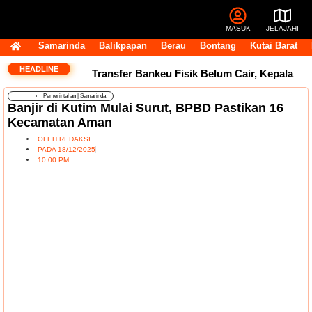
MASUK
JELAJAHI
Samarinda
Balikpapan
Berau
Bontang
Kutai Barat
HEADLINE
Transfer Bankeu Fisik Belum Cair, Kepala
Pemerintahan
|
Samarinda
Daerah Khawatir Proyek Infrastruktur
Banjir di Kutim Mulai Surut, BPBD Pastikan 16
Kecamatan Aman
Terganggu
14 Jabatan Strategis Pemprov
OLEH
REDAKSI
PADA
18/12/2025
Kaltim Masih Kosong, BKD Pastikan Dilakukan
10:00 PM
Objektif dan Terukur
Operasional Pasar
Pagi Tembus Rp10 Miliar per Tahun, Pemkot
Samarinda Tegaskan Retribusi untuk Menjaga
Layanan Tetap Berjalan
Andi Harun:
Perjuangan Tambahan TKD Harus Ditopang