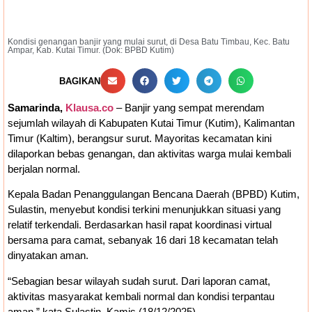
Kajian Akademik, Bukan Sekadar Kesepakatan
Kondisi genangan banjir yang mulai surut, di Desa Batu Timbau, Kec. Batu
Politik
Pembahasan Hak Angket terhadap
Ampar, Kab. Kutai Timur. (Dok: BPBD Kutim)
Gubernur Kaltim Belum Dijadwalkan Ulang,
BAGIKAN
DPRD Masih Tunggu Proses Administrasi
Samarinda,
Klausa.co
– Banjir yang sempat merendam
sejumlah wilayah di Kabupaten Kutai Timur (Kutim), Kalimantan
PAW
Timur (Kaltim), berangsur surut. Mayoritas kecamatan kini
dilaporkan bebas genangan, dan aktivitas warga mulai kembali
berjalan normal.
Kepala Badan Penanggulangan Bencana Daerah (BPBD) Kutim,
Sulastin, menyebut kondisi terkini menunjukkan situasi yang
relatif terkendali. Berdasarkan hasil rapat koordinasi virtual
bersama para camat, sebanyak 16 dari 18 kecamatan telah
dinyatakan aman.
“Sebagian besar wilayah sudah surut. Dari laporan camat,
aktivitas masyarakat kembali normal dan kondisi terpantau
aman,” kata Sulastin, Kamis (18/12/2025).