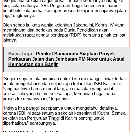
“Begitu ada sekolah bagus di Kaltim pasti semuanya datang ke
sini, salah satunya ISBI. Perguruan Tinggi kesenian ini harus
betul-betul kita perhatikan agar proses belajar mengajarnya jalan
lagi,” ungkapnya.
Oleh sebab itu kata wanita kelahiran Jakarta ini, Komisi IV yang
membidangi dan berfokus pada Dunia Pendidikan akan
melakukan rapat dengar pendapat (RDP) bersama pihak terlibat
lainnya.
Baca Juga:
Pemkot Samarinda Siapkan Proyek
Perluasan Jalan dan Jembatan PM Noor untuk Atasi
Kemacetan dan Banjir
“Segera saya minta pimpinan untuk bisa memanggil pihak terkait
untuk mengetahui sudah sejauh apa kelanjutan ISBI Kaltim ini.
Yang pastinya harus dirunut lagi, apa masalah yang sudah
selesai, lalu yang belum selesai apa, kemudian bagaimana
proses ke depannya ini,” tegasnya.
“Intinya kita panggil secepatnya untuk mengetahui detailnya,
karena ISBI ini satu-satunya sekolah kesenian di Kaltim. Semua
sekolah dan Perguruan Tinggi di Kaltim penting untuk
diperhatikan,” sambungnya.