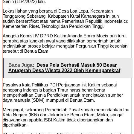
Senin (11/4/2022) lalu.
Lokasi lahan yang berada di Desa Loa Lepu, Kecamatan
Tenggarong Seberang, Kabupaten Kutai Kartanegara ini pun
sudah bersertifikat atas nama Pemerintah Republik Indonesia cq
Kementerian Riset, Teknologi dan Pendidikan Tinggi.
Anggota Komisi IV DPRD Kaltim Ananda Emira Moeis pun turut
gembira atas langkah awal yang dilakukan pemerintah untuk
melanjutkan proses belajar mengajar Perguruan Tinggi kesenian
tersebut di Benua Etam.
Baca Juga:
Desa Pela Berhasil Masuk 50 Besar
Anugerah Desa Wisata 2022 Oleh Kemenparekraf
Pasalnya kata Politikus PDI Perjuangan ini, Kaltim sebagai
penopang Indonesia bagian Timur harus benar-benar
memperhatikan Dunia Pendidikan untuk menciptakan sumber
daya manusia (SDM) mumpuni di Benua Etam.
Mengingat, sekarang Pemerintah Pusat sudah memindahkan Ibu
Kota Negara (IKN) dari Jakarta ke Benua Etam. Maka, sangat
disayangkan apabila ISBI Kaltim tidak diperjuangkan dan
diperhatikan.