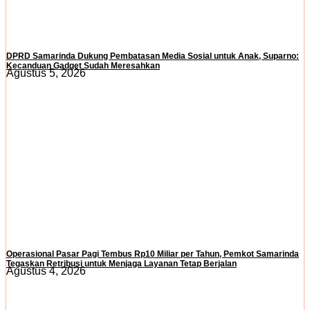
DPRD Samarinda Dukung Pembatasan Media Sosial untuk Anak, Suparno:
Kecanduan Gadget Sudah Meresahkan
Agustus 5, 2026
Operasional Pasar Pagi Tembus Rp10 Miliar per Tahun, Pemkot Samarinda
Tegaskan Retribusi untuk Menjaga Layanan Tetap Berjalan
Agustus 4, 2026