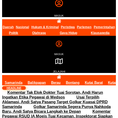
MASUK
Daerah
Nasional
Hukum & Kriminal
Peristiwa
Parlemen
Pemerintahan
Politik
Olahraga
Gaya Hidup
Klausapedia
MASUK
JELAJAHI
Samarinda
Balikpapan
Berau
Bontang
Kutai Barat
Kutai
HEADLINE
Komentar Tak Elok Dokter Tuai Sorotan, Andi Harun
Ingatkan Etika Pegawai di Medsos
Usai Terpilih
Aklamasi, Andi Satya Pasang Target Golkar Kuasai DPRD
Samarinda
Golkar Samarinda Segera Punya Nahkoda
Baru, Andi Satya Bicara Langkah ke Depan
Komentar
Pegawai RSUD IA Moeis Tuai Kecaman, Inspektorat Siapkan