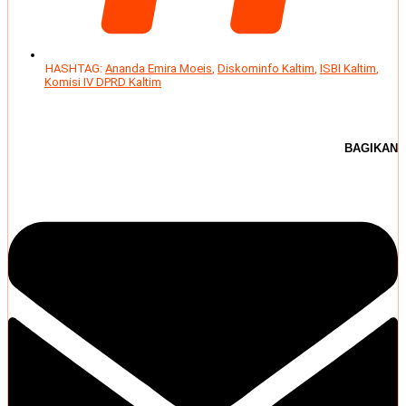
HASHTAG:
Ananda Emira Moeis
,
Diskominfo Kaltim
,
ISBI Kaltim
,
Komisi IV DPRD Kaltim
BAGIKAN