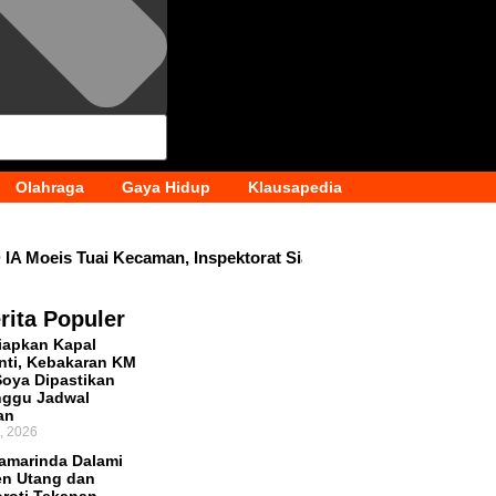
Olahraga
Gaya Hidup
Klausapedia
eis Tuai Kecaman, Inspektorat Siapkan Pendalaman
Dana 
rita Populer
iapkan Kapal
ti, Kebakaran KM
Soya Dipastikan
nggu Jadwal
an
, 2026
amarinda Dalami
n Utang dan