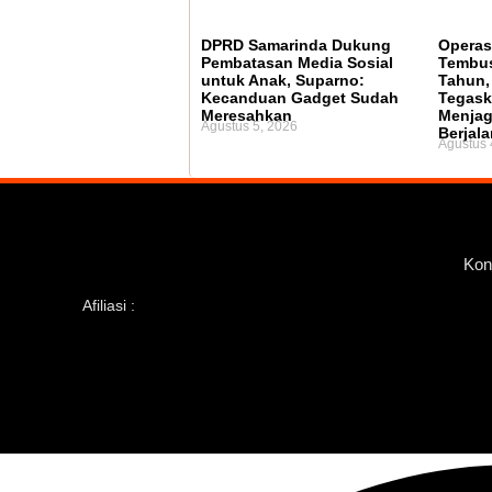
DPRD Samarinda Dukung
Operas
Pembatasan Media Sosial
Tembus
untuk Anak, Suparno:
Tahun,
Kecanduan Gadget Sudah
Tegask
Meresahkan
Menjag
Agustus 5, 2026
Berjala
Agustus 
Kon
Afiliasi :