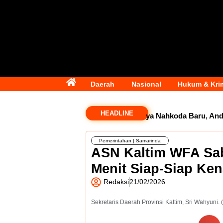
Daerah
Nasional
Hukum & Kri
HEADLINE
Golkar Samarinda Segera Punya Nahkoda Baru, Andi Sat
Pemerintahan
|
Samarinda
ASN Kaltim WFA Sa
Menit Siap-Siap Ken
Redaksi
21/02/2026
Sekretaris Daerah Provinsi Kaltim, Sri Wahyuni. 