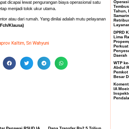
Operasi
at dicapai lewat pengurangan biaya operasional satu
Tembus 
tetap menjadi tolok ukur utama.
Tahun,
Samari
antor atau dari rumah. Yang dinilai adalah mutu pelayanan
Retribu
Layanan
/Fch/Klausa)
DPRD K
Lima Ra
Propem
prov Kaltim
,
Sri Wahyuni
Perkuat
Penyesu
Daerah
WTP ke-
Abdul R
Pemkot
Besar 
Koment
IA Moei
Inspekt
Pendal
ar Pegawai RSUD IA
Dana Transfer Rp2,5 Triliun