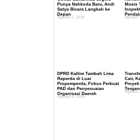
Punya Nahkoda Baru, Andi
Moeis 
Satya Bicara Langkah ke
Inspek
Depan
Penda
Agustus 7, 2026
Agustus 
DPRD Kaltim Tambah Lima
Transf
Raperda di Luar
Cair, 
Propemperda, Fokus Perkuat
Proyek 
PAD dan Penyesuaian
Terga
Agustus 
Organisasi Daerah
Agustus 6, 2026