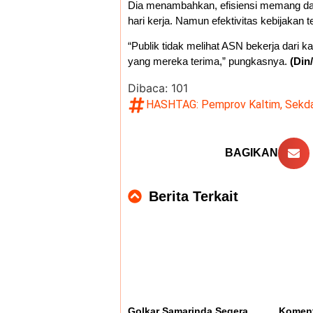
Dia menambahkan, efisiensi memang dap
hari kerja. Namun efektivitas kebijakan 
“Publik tidak melihat ASN bekerja dari k
yang mereka terima,” pungkasnya.
(Din
Dibaca:
101
HASHTAG:
Pemprov Kaltim
,
Sekda
BAGIKAN
Berita Terkait
Golkar Samarinda Segera
Koment