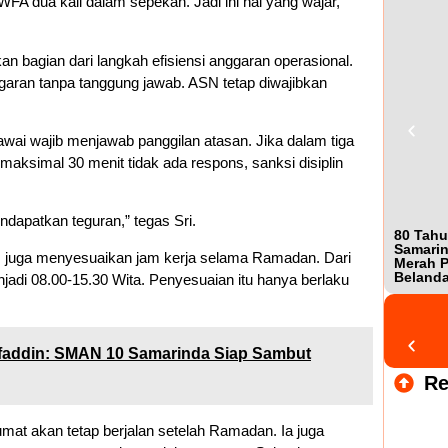
FA dua kali dalam sepekan. Jadi ini hal yang wajar,”
n bagian dari langkah efisiensi anggaran operasional.
nggaran tanpa tanggung jawab. ASN tetap diwajibkan
awai wajib menjawab panggilan atasan. Jika dalam tiga
n maksimal 30 menit tidak ada respons, sanksi disiplin
ndapatkan teguran,” tegas Sri.
80 Tahu
Samarin
m juga menyesuaikan jam kerja selama Ramadan. Dari
Merah P
Beland
jadi 08.00-15.30 Wita. Penyesuaian itu hanya berlaku
ifaddin: SMAN 10 Samarinda Siap Sambut
Re
mat akan tetap berjalan setelah Ramadan. Ia juga