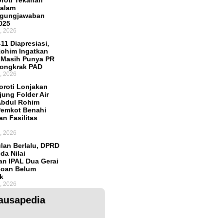
oroti Tekanan
dalam
ggungjawaban
025
, 2026
11 Diapresiasi,
ohim Ingatkan
 Masih Punya PR
Dongkrak PAD
, 2026
roti Lonjakan
ung Folder Air
Abdul Rohim
Pemkot Benahi
an Fasilitas
, 2026
lan Berlalu, DPRD
da Nilai
an IPAL Dua Gerai
coan Belum
k
, 2026
ausapedia