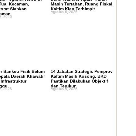
Tuai Kecaman,
Masih Tertahan, Ruang Fiskal
torat Siapkan
Kaltim Kian Terhimpit
Agustus 6, 2026
laman
7, 2026
er Bankeu Fisik Belum
14 Jabatan Strategis Pemprov
Kepala Daerah Khawatir
Kaltim Masih Kosong, BKD
Infrastruktur
Pastikan Dilakukan Objektif
nggu
dan Terukur
5, 2026
Agustus 5, 2026