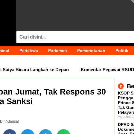
minal
Peristiwa
Parlemen
Pemerintahan
Politik
ya Bicara Langkah ke Depan
Komentar Pegawai RSUD IA Mo
Be
ban Jumat, Tak Respons 30
KSOP S
Penggan
a Sanksi
Prince 
Tak Ga
Pelayar
Agustus 1
(Din/Klausa)
DPRD S
Dokume