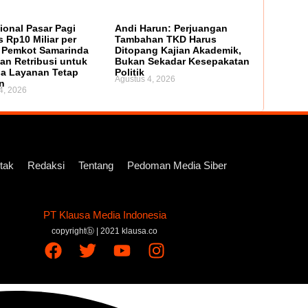
ional Pasar Pagi
Andi Harun: Perjuangan
 Rp10 Miliar per
Tambahan TKD Harus
 Pemkot Samarinda
Ditopang Kajian Akademik,
an Retribusi untuk
Bukan Sekadar Kesepakatan
a Layanan Tetap
Politik
Agustus 4, 2026
n
4, 2026
tak
Redaksi
Tentang
Pedoman Media Siber
PT Klausa Media Indonesia
copyrightⓑ | 2021 klausa.co