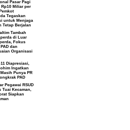
onal Pasar Pagi
Rp10 Miliar per
 Pemkot
nda Tegaskan
si untuk Menjaga
 Tetap Berjalan
altim Tambah
perda di Luar
perda, Fokus
 PAD dan
aian Organisasi
11 Diapresiasi,
ohim Ingatkan
 Masih Punya PR
Dongkrak PAD
ar Pegawai RSUD
s Tuai Kecaman,
orat Siapkan
aman