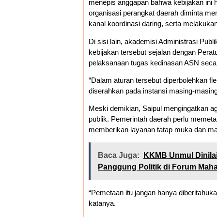
menepis anggapan bahwa kebijakan ini h
organisasi perangkat daerah diminta mem
kanal koordinasi daring, serta melakukan
Di sisi lain, akademisi Administrasi Pub
kebijakan tersebut sejalan dengan Per
pelaksanaan tugas kedinasan ASN secara
“Dalam aturan tersebut diperbolehkan fl
diserahkan pada instansi masing-masing,
Meski demikian, Saipul mengingatkan aga
publik. Pemerintah daerah perlu memet
memberikan layanan tatap muka dan man
Baca Juga:
KKMB Unmul Dinilai
Panggung Politik di Forum Mah
“Pemetaan itu jangan hanya diberitahukan
katanya.