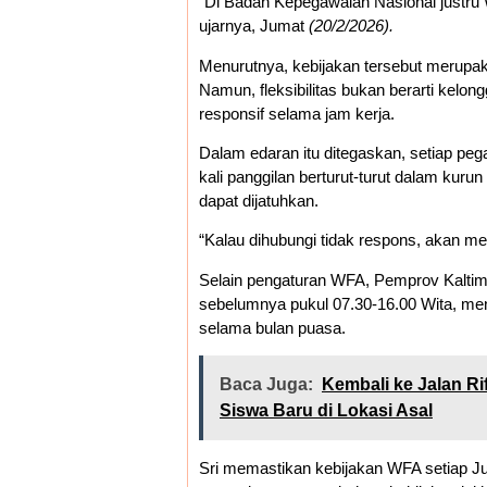
“Di Badan Kepegawaian Nasional justru W
ujarnya, Jumat
(20/2/2026).
Menurutnya, kebijakan tersebut merupaka
Namun, fleksibilitas bukan berarti kelo
responsif selama jam kerja.
Dalam edaran itu ditegaskan, setiap peg
kali panggilan berturut-turut dalam kuru
dapat dijatuhkan.
“Kalau dihubungi tidak respons, akan me
Selain pengaturan WFA, Pemprov Kalti
sebelumnya pukul 07.30-16.00 Wita, men
selama bulan puasa.
Baca Juga:
Kembali ke Jalan R
Siswa Baru di Lokasi Asal
Sri memastikan kebijakan WFA setiap Ju