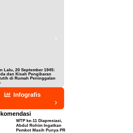
n Lalu, 20 September 1945:
Bukan Teman, Tak Sepenuhnya
da dan Kisah Pengibaran
Lawan: Jejak Intel Jepang Shigeta
utih di Rumah Peninggalan
Nishijima dalam Detik-detik
a
Kemerdekaan Indonesia
Infografis
komendasi
WTP ke-11 Diapresiasi,
Abdul Rohim Ingatkan
Pemkot Masih Punya PR