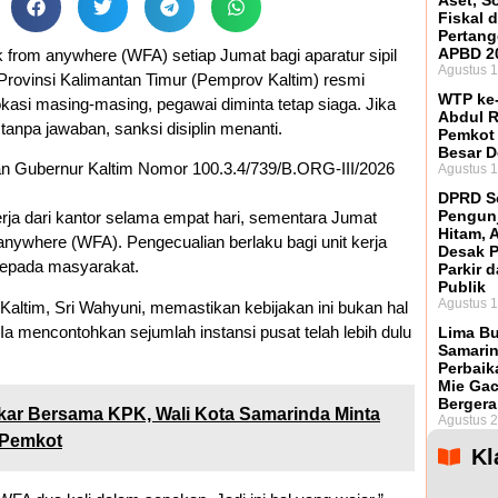
Aset, S
Fiskal 
Pertan
APBD 2
 from anywhere (WFA) setiap Jumat bagi aparatur sipil
Agustus 1
Provinsi Kalimantan Timur (Pemprov Kaltim) resmi
WTP ke-
okasi masing-masing, pegawai diminta tetap siaga. Jika
Abdul R
 tanpa jawaban, sanksi disiplin menanti.
Pemkot
Besar 
ran Gubernur Kaltim Nomor 100.3.4/739/B.ORG-III/2026
Agustus 1
DPRD So
Pengunj
ja dari kantor selama empat hari, sementara Jumat
Hitam, 
anywhere (WFA). Pengecualian berlaku bagi unit kerja
Desak 
epada masyarakat.
Parkir d
Publik
Agustus 1
Kaltim, Sri Wahyuni, memastikan kebijakan ini bukan hal
 Ia mencontohkan sejumlah instansi pusat telah lebih dulu
Lima Bu
Samarin
Perbaik
Mie Ga
Bergera
ar Bersama KPK, Wali Kota Samarinda Minta
Agustus 2
 Pemkot
Kl