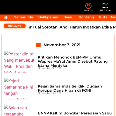
MASUK
JELAJAHI
Samarinda
Balikpapan
Berau
Bontang
Kutai Bar
HEADLINE
k Elok Dokter Tuai Sorotan, Andi Harun Ingatkan Etika P
November 3, 2021
Kritikan Menohok BEM-KM Unmul,
Wapres Ma’ruf Amin Disebut Patung
Istana Merdeka
November 3, 2021
Kejari Samarinda Selidiki Dugaan
Korupsi Dana Hibah di KONI
November 3, 2021
BNNP Kaltim Bongkar Peredaran Sabu