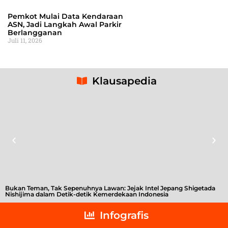
Pemkot Mulai Data Kendaraan
ASN, Jadi Langkah Awal Parkir
Berlangganan
Juli 11, 2026
Klausapedia
Bukan Teman, Tak Sepenuhnya Lawan: Jejak Intel Jepang Shigetada
A
Nishijima dalam Detik-detik Kemerdekaan Indonesia
T
Infografis