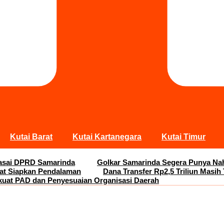
Kutai Barat
Kutai Kartanegara
Kutai Timur
Kuasai DPRD Samarinda
Golkar Samarinda Segera Punya Nah
at Siapkan Pendalaman
Dana Transfer Rp2,5 Triliun Masih 
kuat PAD dan Penyesuaian Organisasi Daerah