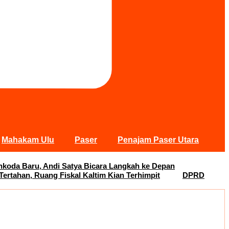
Mahakam Ulu
Paser
Penajam Paser Utara
koda Baru, Andi Satya Bicara Langkah ke Depan
Tertahan, Ruang Fiskal Kaltim Kian Terhimpit
DPRD