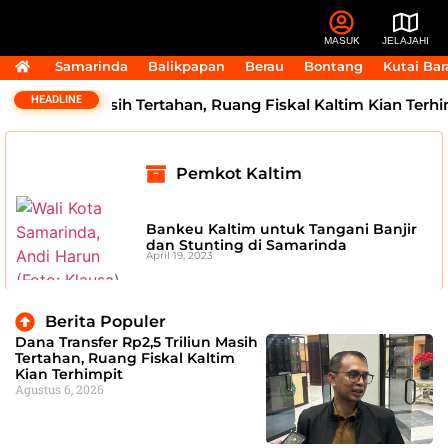
MASUK
JELAJAHI
Samarinda
Balikpapan
Berau
Bontang
Kutai Bar
HEADLINE
,5 Triliun Masih Tertahan, Ruang Fiskal Kaltim Kian Terhim
Pemkot Kaltim
Bankeu Kaltim untuk Tangani Banjir
dan Stunting di Samarinda
April 19, 2023
Berita Populer
Dana Transfer Rp2,5 Triliun Masih
Tertahan, Ruang Fiskal Kaltim
Kian Terhimpit
Agustus 6, 2026