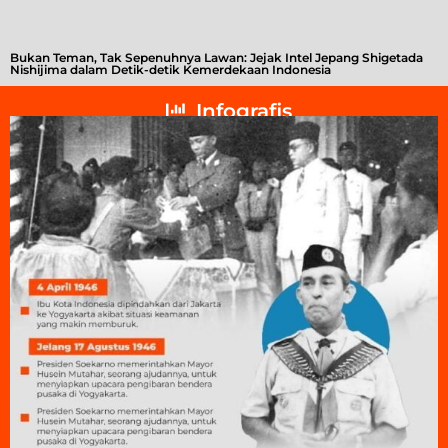
Bukan Teman, Tak Sepenuhnya Lawan: Jejak Intel Jepang Shigetada
A
Nishijima dalam Detik-detik Kemerdekaan Indonesia
T
Infografis