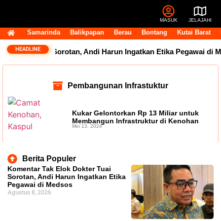
MASUK
JELAJAHI
Samarinda
Balikpapan
Berau
Bontang
Kutai Barat
HEADLINE
 Dokter Tuai Sorotan, Andi Harun Ingatkan Etika Pegawai di M
Pembangunan Infrastuktur
Kukar Gelontorkan Rp 13 Miliar untuk
Membangun Infrastruktur di Kenohan
Mei 13, 2024
Berita Populer
Komentar Tak Elok Dokter Tuai
Sorotan, Andi Harun Ingatkan Etika
Pegawai di Medsos
Agustus 8, 2026