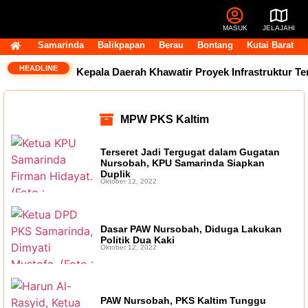
MASUK
JELAJAHI
Samarinda
Balikpapan
Berau
Bontang
Kutai Barat
HEADLINE
sik Belum Cair, Kepala Daerah Khawatir Proyek Infrastruktur Te
MPW PKS Kaltim
Terseret Jadi Tergugat dalam Gugatan
Nursobah, KPU Samarinda Siapkan
Duplik
Oktober 12, 2022
Dasar PAW Nursobah, Diduga Lakukan
Politik Dua Kaki
Oktober 12, 2022
PAW Nursobah, PKS Kaltim Tunggu