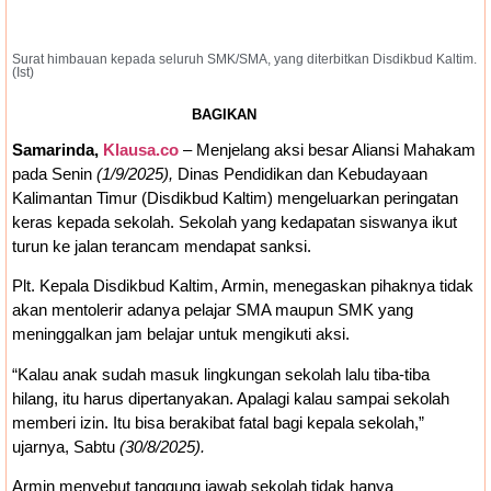
Surat himbauan kepada seluruh SMK/SMA, yang diterbitkan Disdikbud Kaltim.
(Ist)
BAGIKAN
Samarinda,
Klausa.co
– Menjelang aksi besar Aliansi Mahakam
pada Senin
(1/9/2025),
Dinas Pendidikan dan Kebudayaan
Kalimantan Timur (Disdikbud Kaltim) mengeluarkan peringatan
keras kepada sekolah. Sekolah yang kedapatan siswanya ikut
turun ke jalan terancam mendapat sanksi.
Plt. Kepala Disdikbud Kaltim, Armin, menegaskan pihaknya tidak
akan mentolerir adanya pelajar SMA maupun SMK yang
meninggalkan jam belajar untuk mengikuti aksi.
“Kalau anak sudah masuk lingkungan sekolah lalu tiba-tiba
hilang, itu harus dipertanyakan. Apalagi kalau sampai sekolah
memberi izin. Itu bisa berakibat fatal bagi kepala sekolah,”
ujarnya, Sabtu
(30/8/2025).
Armin menyebut tanggung jawab sekolah tidak hanya