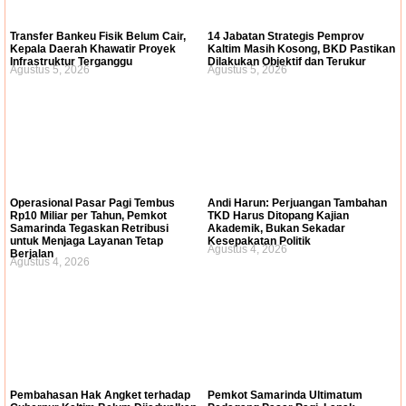
Transfer Bankeu Fisik Belum Cair,
14 Jabatan Strategis Pemprov
Kepala Daerah Khawatir Proyek
Kaltim Masih Kosong, BKD Pastikan
Infrastruktur Terganggu
Dilakukan Objektif dan Terukur
Agustus 5, 2026
Agustus 5, 2026
Operasional Pasar Pagi Tembus
Andi Harun: Perjuangan Tambahan
Rp10 Miliar per Tahun, Pemkot
TKD Harus Ditopang Kajian
Samarinda Tegaskan Retribusi
Akademik, Bukan Sekadar
untuk Menjaga Layanan Tetap
Kesepakatan Politik
Agustus 4, 2026
Berjalan
Agustus 4, 2026
Pembahasan Hak Angket terhadap
Pemkot Samarinda Ultimatum