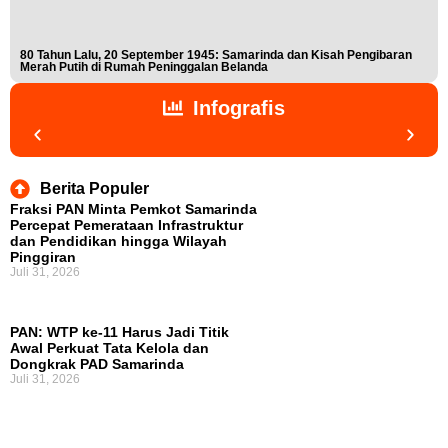
80 Tahun Lalu, 20 September 1945: Samarinda dan Kisah Pengibaran
Buk
Merah Putih di Rumah Peninggalan Belanda
Nis
Infografis
Berita Populer
Fraksi PAN Minta Pemkot Samarinda
Percepat Pemerataan Infrastruktur
dan Pendidikan hingga Wilayah
Pinggiran
Juli 31, 2026
PAN: WTP ke-11 Harus Jadi Titik
Awal Perkuat Tata Kelola dan
Dongkrak PAD Samarinda
Juli 31, 2026