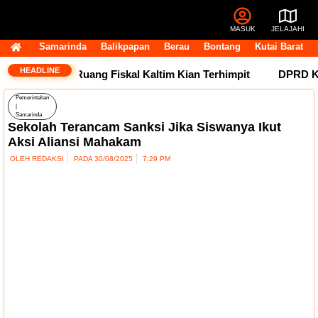
MASUK
JELAJAHI
Samarinda
Balikpapan
Berau
Bontang
Kutai Barat
HEADLINE
sih Tertahan, Ruang Fiskal Kaltim Kian Terhimpit
DPRD Kal
Pemerintahan
|
Samarinda
Sekolah Terancam Sanksi Jika Siswanya Ikut
Aksi Aliansi Mahakam
OLEH
REDAKSI
PADA
30/08/2025
7:29 PM