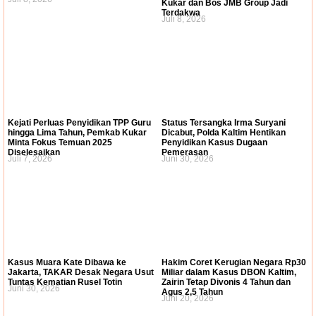
Kukar dan Bos JMB Group Jadi
Terdakwa
Juli 8, 2026
Kejati Perluas Penyidikan TPP Guru
Status Tersangka Irma Suryani
hingga Lima Tahun, Pemkab Kukar
Dicabut, Polda Kaltim Hentikan
Minta Fokus Temuan 2025
Penyidikan Kasus Dugaan
Diselesaikan
Pemerasan
Juli 7, 2026
Juni 30, 2026
Kasus Muara Kate Dibawa ke
Hakim Coret Kerugian Negara Rp30
Jakarta, TAKAR Desak Negara Usut
Miliar dalam Kasus DBON Kaltim,
Tuntas Kematian Rusel Totin
Zairin Tetap Divonis 4 Tahun dan
Juni 30, 2026
Agus 2,5 Tahun
Juni 20, 2026