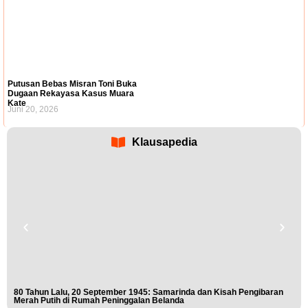
Putusan Bebas Misran Toni Buka
Dugaan Rekayasa Kasus Muara
Kate
Juni 20, 2026
Klausapedia
80 Tahun Lalu, 20 September 1945: Samarinda dan Kisah Pengibaran
Buk
Merah Putih di Rumah Peninggalan Belanda
Nis