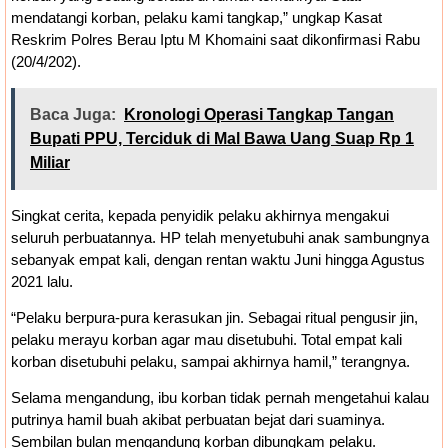
mendatangi korban, pelaku kami tangkap,” ungkap Kasat
Reskrim Polres Berau Iptu M Khomaini saat dikonfirmasi Rabu
(20/4/202).
Baca Juga:
Kronologi Operasi Tangkap Tangan
Bupati PPU, Terciduk di Mal Bawa Uang Suap Rp 1
Miliar
Singkat cerita, kepada penyidik pelaku akhirnya mengakui
seluruh perbuatannya. HP telah menyetubuhi anak sambungnya
sebanyak empat kali, dengan rentan waktu Juni hingga Agustus
2021 lalu.
“Pelaku berpura-pura kerasukan jin. Sebagai ritual pengusir jin,
pelaku merayu korban agar mau disetubuhi. Total empat kali
korban disetubuhi pelaku, sampai akhirnya hamil,” terangnya.
Selama mengandung, ibu korban tidak pernah mengetahui kalau
putrinya hamil buah akibat perbuatan bejat dari suaminya.
Sembilan bulan mengandung korban dibungkam pelaku.