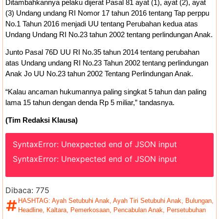
Ditambahkannya pelaku dijerat Pasal 81 ayat (1), ayat (2), ayat
(3) Undang undang RI Nomor 17 tahun 2016 tentang Tap perppu
No.1 Tahun 2016 menjadi UU tentang Perubahan kedua atas
Undang Undang RI No.23 tahun 2002 tentang perlindungan Anak.
Junto Pasal 76D UU RI No.35 tahun 2014 tentang perubahan
atas Undang undang RI No.23 Tahun 2002 tentang perlindungan
Anak Jo UU No.23 tahun 2002 Tentang Perlindungan Anak.
“Kalau ancaman hukumannya paling singkat 5 tahun dan paling
lama 15 tahun dengan denda Rp 5 miliar,” tandasnya.
(Tim Redaksi Klausa)
SyntaxError: Unexpected end of JSON input
SyntaxError: Unexpected end of JSON input
Dibaca:
775
HASHTAG:
Ayah Setubuhi Anak
,
Ayah Tiri Setubuhi Anak
,
Bulungan
,
Headline
,
Kaltara
,
Pemerkosaan
,
Pencabulan Anak
,
Persetubuhan