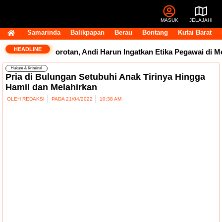
MASUK
JELAJAHI
Samarinda
Balikpapan
Berau
Bontang
Kutai Barat
HEADLINE
Dokter Tuai Sorotan, Andi Harun Ingatkan Etika Pegawai di Med
Hukum & Kriminal
Pria di Bulungan Setubuhi Anak Tirinya Hingga
Hamil dan Melahirkan
OLEH
REDAKSI
PADA
21/04/2022
10:38 AM