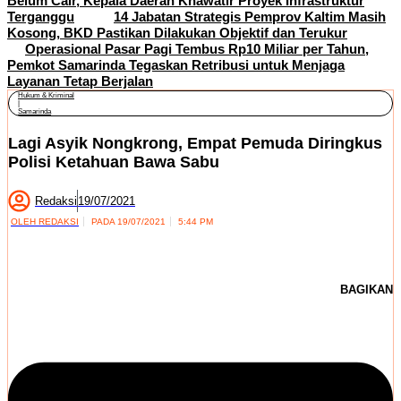
Belum Cair, Kepala Daerah Khawatir Proyek Infrastruktur
Terganggu
14 Jabatan Strategis Pemprov Kaltim Masih
Kosong, BKD Pastikan Dilakukan Objektif dan Terukur
Operasional Pasar Pagi Tembus Rp10 Miliar per Tahun,
Pemkot Samarinda Tegaskan Retribusi untuk Menjaga
Layanan Tetap Berjalan
Hukum & Kriminal
|
Samarinda
Lagi Asyik Nongkrong, Empat Pemuda Diringkus
Polisi Ketahuan Bawa Sabu
Redaksi
19/07/2021
OLEH
REDAKSI
PADA
19/07/2021
5:44 PM
BAGIKAN