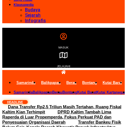
Klausapedia
Budaya
Sejarah
Infografis
MASUK
JELAJAHI
Samarinda
Balikpapan
Berau
Bontang
Kutai Barat
Samarinda
Balikpapan
Berau
Bontang
Kutai Barat
Kutai Kartanegar
HEADLINE
Dana Transfer Rp2,5 Triliun Masih Tertahan, Ruang Fiskal
Kaltim Kian Terhimpit
DPRD Kaltim Tambah Lima
Raperda di Luar Propemperda, Fokus Perkuat PAD dan
Penyesuaian Organisasi Daerah
Transfer Bankeu Fisik