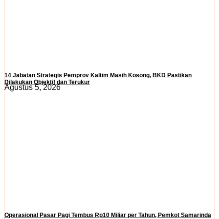
14 Jabatan Strategis Pemprov Kaltim Masih Kosong, BKD Pastikan
Dilakukan Objektif dan Terukur
Agustus 5, 2026
Operasional Pasar Pagi Tembus Rp10 Miliar per Tahun, Pemkot Samarinda