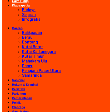
Gaya Hidup
Klausapedia
Budaya
Sejarah
Infografis
Daerah
Balikpapan
Berau
Bontang
Kutai Barat
Kutai Kartanegara
Kutai Timur
Mahakam Ulu
Paser
Penajam Paser Utara
Samarinda
Nasional
Hukum & Kriminal
Peristiwa
Parlemen
Pemerintahan
Politik
Olahraga
Gaya Hidup