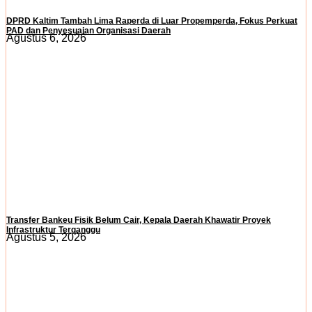
DPRD Kaltim Tambah Lima Raperda di Luar Propemperda, Fokus Perkuat
PAD dan Penyesuaian Organisasi Daerah
Agustus 6, 2026
Transfer Bankeu Fisik Belum Cair, Kepala Daerah Khawatir Proyek
Infrastruktur Terganggu
Agustus 5, 2026