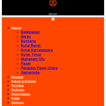
MASUK
Daerah
Balikpapan
Berau
Bontang
Kutai Barat
Kutai Kartanegara
Kutai Timur
Mahakam Ulu
Paser
Penajam Paser Utara
Samarinda
Nasional
Hukum & Kriminal
Peristiwa
Parlemen
Pemerintahan
Politik
Olahraga