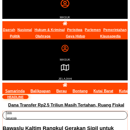
MASUK
Daerah
Nasional
Hukum & Kriminal
Peristiwa
Parlemen
Pemerintahan
Politik
Olahraga
Gaya Hidup
Klausapedia
MASUK
JELAJAHI
Samarinda
Balikpapan
Berau
Bontang
Kutai Barat
Kutai
HEADLINE
Dana Transfer Rp2,5 Triliun Masih Tertahan, Ruang Fiskal
Politik
Kaltim Kian Terhimpit
|
DPRD Kaltim Tambah Lima
Samarinda
Bawaslu Kaltim Rangkul Gerakan Sipil untuk
Raperda di Luar Propemperda, Fokus Perkuat PAD dan