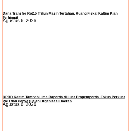
Dana Transfer Rp2,5 Triliun Masih Tertahan, Ruang Fiskal Kaltim Kian
Terhimpit
Agustus 6, 2026
DPRD Kaltim Tambah Lima Raperda di Luar Propemperda, Fokus Perkuat
PAD dan Penyesuaian Organisasi Daerah
Agustus 6, 2026