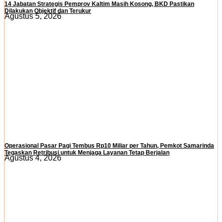
14 Jabatan Strategis Pemprov Kaltim Masih Kosong, BKD Pastikan
Dilakukan Objektif dan Terukur
Agustus 5, 2026
Operasional Pasar Pagi Tembus Rp10 Miliar per Tahun, Pemkot Samarinda
Tegaskan Retribusi untuk Menjaga Layanan Tetap Berjalan
Agustus 4, 2026