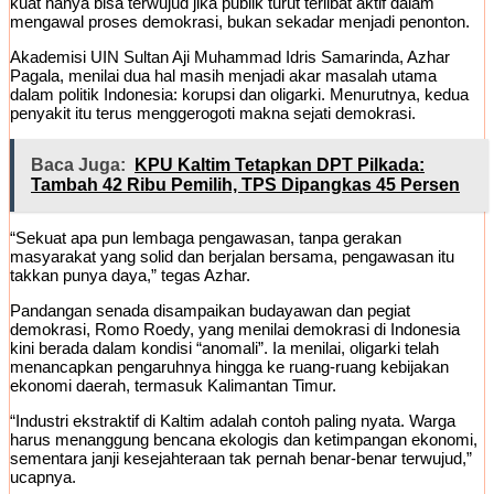
kuat hanya bisa terwujud jika publik turut terlibat aktif dalam
mengawal proses demokrasi, bukan sekadar menjadi penonton.
Akademisi UIN Sultan Aji Muhammad Idris Samarinda, Azhar
Pagala, menilai dua hal masih menjadi akar masalah utama
dalam politik Indonesia: korupsi dan oligarki. Menurutnya, kedua
penyakit itu terus menggerogoti makna sejati demokrasi.
Baca Juga:
KPU Kaltim Tetapkan DPT Pilkada:
Tambah 42 Ribu Pemilih, TPS Dipangkas 45 Persen
“Sekuat apa pun lembaga pengawasan, tanpa gerakan
masyarakat yang solid dan berjalan bersama, pengawasan itu
takkan punya daya,” tegas Azhar.
Pandangan senada disampaikan budayawan dan pegiat
demokrasi, Romo Roedy, yang menilai demokrasi di Indonesia
kini berada dalam kondisi “anomali”. Ia menilai, oligarki telah
menancapkan pengaruhnya hingga ke ruang-ruang kebijakan
ekonomi daerah, termasuk Kalimantan Timur.
“Industri ekstraktif di Kaltim adalah contoh paling nyata. Warga
harus menanggung bencana ekologis dan ketimpangan ekonomi,
sementara janji kesejahteraan tak pernah benar-benar terwujud,”
ucapnya.