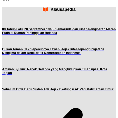
Klausapedia
80 Tahun Lalu, 20 September 1945: Samarinda dan Kisah Pengibaran Merah
Putih di Rumah Peninggalan Belanda
Bukan Teman, Tak Sepenuhnya Lawan: Jejak Intel Jepang Shigetada
Nishijima dalam Detik-detik Kemerdekaan Indonesia
Aminah Syukur: Nenek Belanda yang Menghidupkan Emansipasi Kota
Tepian
Sebelum Orde Baru, Sudah Ada Jejak Dwifungsi ABRI di Kalimantan Timur