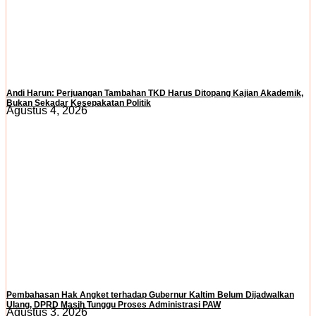
Andi Harun: Perjuangan Tambahan TKD Harus Ditopang Kajian Akademik,
Bukan Sekadar Kesepakatan Politik
Agustus 4, 2026
Pembahasan Hak Angket terhadap Gubernur Kaltim Belum Dijadwalkan
Ulang, DPRD Masih Tunggu Proses Administrasi PAW
Agustus 3, 2026