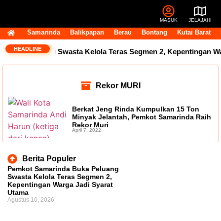
MASUK
JELAJAHI
Samarinda
Balikpapan
Berau
Bontang
Kutai Barat
HEADLINE
 Buka Peluang Swasta Kelola Teras Segmen 2, Kepentingan Wa
Rekor MURI
Berkat Jeng Rinda Kumpulkan 15 Ton
Minyak Jelantah, Pemkot Samarinda Raih
Rekor Muri
April 7, 2022
Berita Populer
Pemkot Samarinda Buka Peluang
Swasta Kelola Teras Segmen 2,
Kepentingan Warga Jadi Syarat
Utama
Agustus 10, 2026