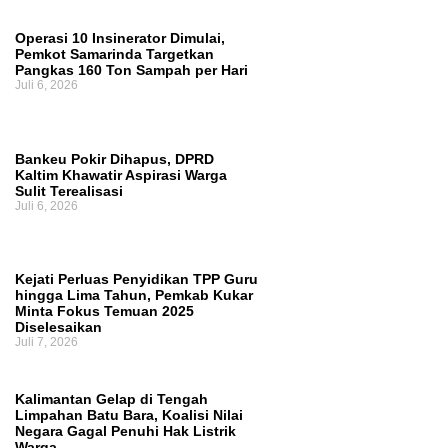
Perjuangan Tambahan TKD Harus Ditopang
Operasi 10 Insinerator Dimulai,
Kajian Akademik, Bukan Sekadar Kesepakatan
Pemkot Samarinda Targetkan
Pangkas 160 Ton Sampah per Hari
Juli 6, 2026
Politik
Pembahasan Hak Angket terhadap
Gubernur Kaltim Belum Dijadwalkan Ulang,
Bankeu Pokir Dihapus, DPRD
DPRD Masih Tunggu Proses Administrasi
Kaltim Khawatir Aspirasi Warga
Sulit Terealisasi
Juli 6, 2026
PAW
Kejati Perluas Penyidikan TPP Guru
hingga Lima Tahun, Pemkab Kukar
Minta Fokus Temuan 2025
Diselesaikan
Juli 7, 2026
Kalimantan Gelap di Tengah
Limpahan Batu Bara, Koalisi Nilai
Negara Gagal Penuhi Hak Listrik
Warga