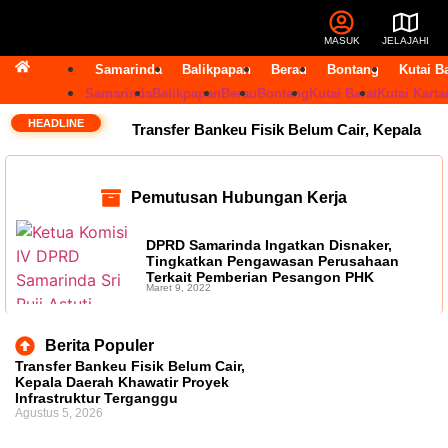
MASUK
JELAJAHI
Samarinda
Balikpapan
Berau
Bontang
Kutai B
Samarinda
Balikpapan
Berau
Bontang
Kutai Barat
Kutai Karta
HEADLINE
Transfer Bankeu Fisik Belum Cair, Kepala
Daerah Khawatir Proyek Infrastruktur
Pemutusan Hubungan Kerja
Terganggu
14 Jabatan Strategis Pemprov
DPRD Samarinda Ingatkan Disnaker,
Kaltim Masih Kosong, BKD Pastikan Dilakukan
Tingkatkan Pengawasan Perusahaan
Terkait Pemberian Pesangon PHK
Maret 9, 2022
Objektif dan Terukur
Operasional Pasar
Pagi Tembus Rp10 Miliar per Tahun, Pemkot
Berita Populer
Transfer Bankeu Fisik Belum Cair,
Samarinda Tegaskan Retribusi untuk Menjaga
Kepala Daerah Khawatir Proyek
Infrastruktur Terganggu
Agustus 5, 2026
Layanan Tetap Berjalan
Andi Harun: