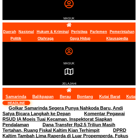
MASUK
Daerah
Nasional
Hukum & Kriminal
Peristiwa
Parlemen
Pemerintahan
Politik
Olahraga
Gaya Hidup
Klausapedia
MASUK
JELAJAHI
Samarinda
Balikpapan
Berau
Bontang
Kutai Barat
Kutai
HEADLINE
Golkar Samarinda Segera Punya Nahkoda Baru, Andi
Satya Bicara Langkah ke Depan
Komentar Pegawai
RSUD IA Moeis Tuai Kecaman, Inspektorat Siapkan
Pendalaman
Dana Transfer Rp2,5 Triliun Masih
Tertahan, Ruang Fiskal Kaltim Kian Terhimpit
DPRD
Kaltim Tambah Lima Raperda di Luar Propemperda, Fokus