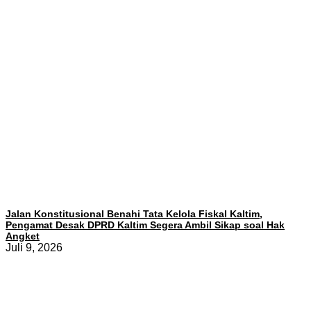
Jalan Konstitusional Benahi Tata Kelola Fiskal Kaltim,
Pengamat Desak DPRD Kaltim Segera Ambil Sikap soal Hak
Angket
Juli 9, 2026