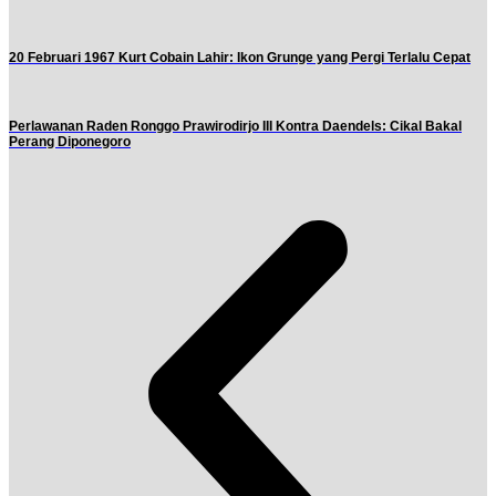
20 Februari 1967 Kurt Cobain Lahir: Ikon Grunge yang Pergi Terlalu Cepat
Perlawanan Raden Ronggo Prawirodirjo III Kontra Daendels: Cikal Bakal
Perang Diponegoro