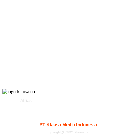
Peristiwa
Politik
Olahraga
Gaya Hidup
Parlemen
Pemerintahan
Klausapedia
Advertorial
Afiliasi :
Kontak
Redaksi
Tentang
Pedoman Media Siber
PT Klausa Media Indonesia
copyrightⓑ | 2021 klausa.co