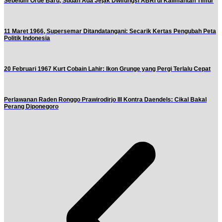
Sebelum Orde Baru, Sudah Ada Jejak Dwifungsi ABRI di Kalimantan Timur
11 Maret 1966, Supersemar Ditandatangani: Secarik Kertas Pengubah Peta
Politik Indonesia
20 Februari 1967 Kurt Cobain Lahir: Ikon Grunge yang Pergi Terlalu Cepat
Perlawanan Raden Ronggo Prawirodirjo III Kontra Daendels: Cikal Bakal
Perang Diponegoro