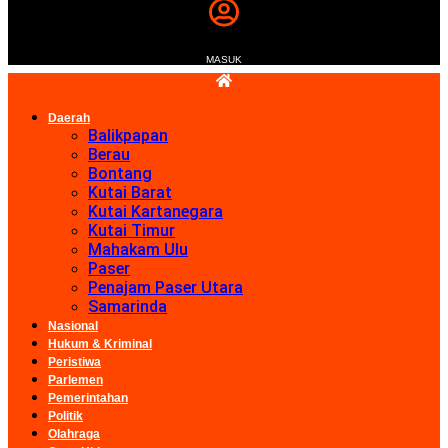
MASUK
Daerah
Balikpapan
Berau
Bontang
Kutai Barat
Kutai Kartanegara
Kutai Timur
Mahakam Ulu
Paser
Penajam Paser Utara
Samarinda
Nasional
Hukum & Kriminal
Peristiwa
Parlemen
Pemerintahan
Politik
Olahraga