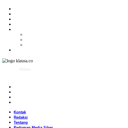
Olahraga
Gaya Hidup
Parlemen
Pemerintahan
Klausapedia
Budaya
Sejarah
Infografis
Advertorial
Afiliasi :
Kontak
Redaksi
Tentang
Pedoman Media Siber
Kontak
Redaksi
Tentang
Pedoman Media Siber