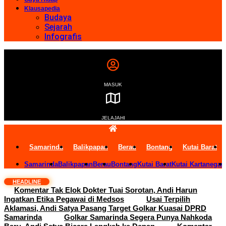
Klausapedia
Budaya
Sejarah
Infografis
MASUK
JELAJAHI
Samarinda
Balikpapan
Berau
Bontang
Kutai Barat
Samarinda
Balikpapan
Berau
Bontang
Kutai Barat
Kutai Kartanegar
HEADLINE
Komentar Tak Elok Dokter Tuai Sorotan, Andi Harun
Ingatkan Etika Pegawai di Medsos
Usai Terpilih
Aklamasi, Andi Satya Pasang Target Golkar Kuasai DPRD
Samarinda
Golkar Samarinda Segera Punya Nahkoda