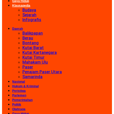
Gaya Hidup
Klausapedia
Budaya
Sejarah
Infografis
Daerah
Balikpapan
Berau
Bontang
Kutai Barat
Kutai Kartanegara
Kutai Timur
Mahakam Ulu
Paser
Penajam Paser Utara
Samarinda
Nasional
Hukum & Kriminal
Peristiwa
Parlemen
Pemerintahan
Politik
Olahraga
Gaya Hidup