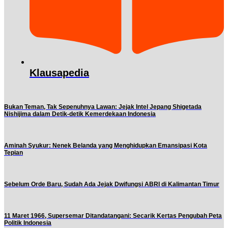
Klausapedia
Bukan Teman, Tak Sepenuhnya Lawan: Jejak Intel Jepang Shigetada
Nishijima dalam Detik-detik Kemerdekaan Indonesia
Aminah Syukur: Nenek Belanda yang Menghidupkan Emansipasi Kota
Tepian
Sebelum Orde Baru, Sudah Ada Jejak Dwifungsi ABRI di Kalimantan Timur
11 Maret 1966, Supersemar Ditandatangani: Secarik Kertas Pengubah Peta
Politik Indonesia