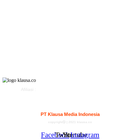
Politik
Olahraga
Gaya Hidup
Parlemen
Pemerintahan
Klausapedia
Advertorial
Afiliasi :
Kontak
Redaksi
Tentang
Pedoman Media Siber
PT Klausa Media Indonesia
copyrightⓑ | 2021 klausa.co
Facebook
Twitter
Youtube
Instagram