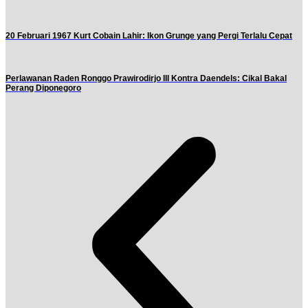
20 Februari 1967 Kurt Cobain Lahir: Ikon Grunge yang Pergi Terlalu Cepat
Perlawanan Raden Ronggo Prawirodirjo III Kontra Daendels: Cikal Bakal
Perang Diponegoro