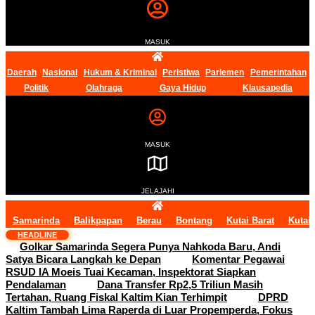
MASUK
Daerah
Nasional
Hukum & Kriminal
Peristiwa
Parlemen
Pemerintahan
Politik
Olahraga
Gaya Hidup
Klausapedia
MASUK
JELAJAHI
Samarinda
Balikpapan
Berau
Bontang
Kutai Barat
Kutai
HEADLINE
Golkar Samarinda Segera Punya Nahkoda Baru, Andi
Satya Bicara Langkah ke Depan
Komentar Pegawai
RSUD IA Moeis Tuai Kecaman, Inspektorat Siapkan
Pendalaman
Dana Transfer Rp2,5 Triliun Masih
Tertahan, Ruang Fiskal Kaltim Kian Terhimpit
DPRD
Kaltim Tambah Lima Raperda di Luar Propemperda, Fokus