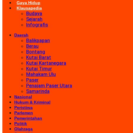
Gaya Hidup
Klausapedia
Budaya
Sejarah
Infografis
Daerah
Balikpapan
Berau
Bontang
Kutai Barat
Kutai Kartanegara
Kutai Timur
Mahakam Ulu
Paser
Penajam Paser Utara
Samarinda
Nasional
Hukum & Kriminal
Peristiwa
Parlemen
Pemerintahan
Politik
Olahraga