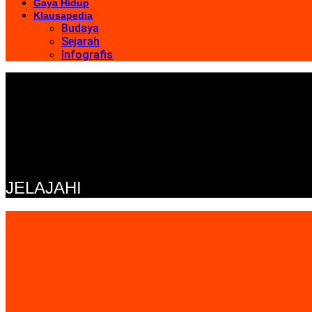
Gaya Hidup
Klausapedia
Budaya
Sejarah
Infografis
JELAJAHI