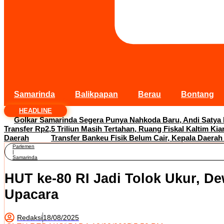
Samarinda
Balikpapan
Berau
Bontang
HEADLINE
Golkar Samarinda Segera Punya Nahkoda Baru, Andi Satya
Transfer Rp2,5 Triliun Masih Tertahan, Ruang Fiskal Kaltim Kia
Daerah
Transfer Bankeu Fisik Belum Cair, Kepala Daerah
Parlemen
|
Samarinda
HUT ke-80 RI Jadi Tolok Ukur, D
Upacara
Redaksi
18/08/2025