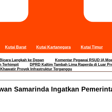
Kutai Barat
Kutai Kartanegara
Kutai Timur
 Bicara Langkah ke Depan
Komentar Pegawai RSUD IA Moei
n Terhimpit
DPRD Kaltim Tambah Lima Raperda di Luar Pr
 Khawatir Proyek Infrastruktur Terganggu
ewan Samarinda Ingatkan Pemerint