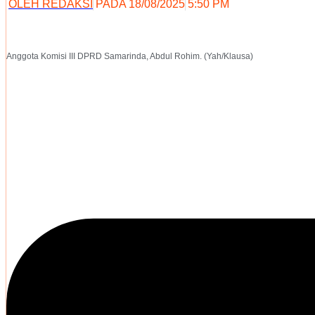
OLEH
REDAKSI
PADA
18/08/2025
5:50 PM
Anggota Komisi III DPRD Samarinda, Abdul Rohim. (Yah/Klausa)