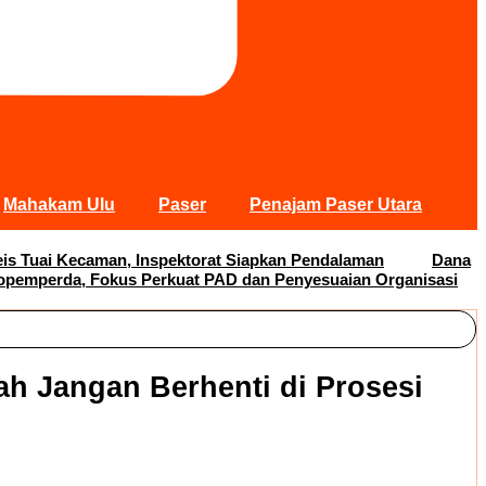
Mahakam Ulu
Paser
Penajam Paser Utara
s Tuai Kecaman, Inspektorat Siapkan Pendalaman
Dana
opemperda, Fokus Perkuat PAD dan Penyesuaian Organisasi
ah Jangan Berhenti di Prosesi