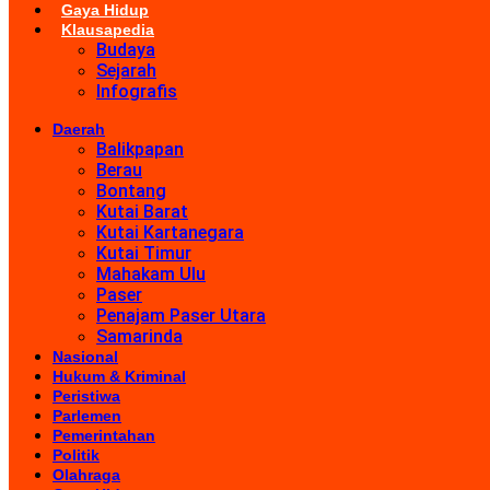
Gaya Hidup
Klausapedia
Budaya
Sejarah
Infografis
Daerah
Balikpapan
Berau
Bontang
Kutai Barat
Kutai Kartanegara
Kutai Timur
Mahakam Ulu
Paser
Penajam Paser Utara
Samarinda
Nasional
Hukum & Kriminal
Peristiwa
Parlemen
Pemerintahan
Politik
Olahraga