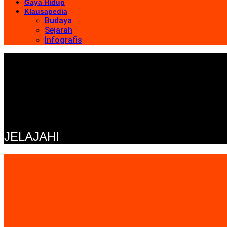
Gaya Hidup
Klausapedia
Budaya
Sejarah
Infografis
JELAJAHI