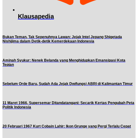
Klausapedia
Bukan Teman, Tak Sepenuhnya Lawan: Jejak Intel Jepang Shigetada
Nishijima dalam Detik-detik Kemerdekaan Indonesia
Aminah Syukur: Nenek Belanda yang Menghidupkan Emansipasi Kota
Tepian
Sebelum Orde Baru, Sudah Ada Jejak Dwifungsi ABRI di Kalimantan Timur
11 Maret 1966, Supersemar Ditandatangani: Secarik Kertas Pengubah Peta
Politik Indonesia
20 Februari 1967 Kurt Cobain Lahir: Ikon Grunge yang Pergi Terlalu Cepat