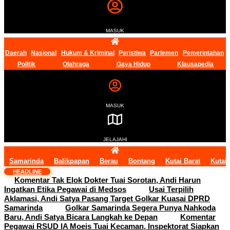
MASUK
Daerah
Nasional
Hukum & Kriminal
Peristiwa
Parlemen
Pemerintahan
Politik
Olahraga
Gaya Hidup
Klausapedia
MASUK
JELAJAHI
Samarinda
Balikpapan
Berau
Bontang
Kutai Barat
Kutai
HEADLINE
Komentar Tak Elok Dokter Tuai Sorotan, Andi Harun
Ingatkan Etika Pegawai di Medsos
Usai Terpilih
Aklamasi, Andi Satya Pasang Target Golkar Kuasai DPRD
Samarinda
Golkar Samarinda Segera Punya Nahkoda
Baru, Andi Satya Bicara Langkah ke Depan
Komentar
Pegawai RSUD IA Moeis Tuai Kecaman, Inspektorat Siapkan