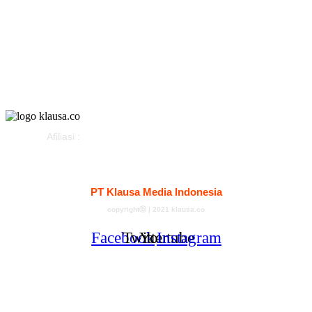
Parlemen
Pemerintahan
Klausapedia
Advertorial
Afiliasi :
Kontak
Redaksi
Tentang
Pedoman Media Siber
PT Klausa Media Indonesia
copyrightⓑ | 2021 klausa.co
Facebook
Twitter
Youtube
Instagram