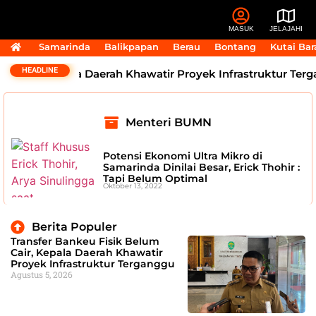
MASUK
JELAJAHI
Samarinda
Balikpapan
Berau
Bontang
Kutai Bar
HEADLINE
m Cair, Kepala Daerah Khawatir Proyek Infrastruktur Terga
Menteri BUMN
Potensi Ekonomi Ultra Mikro di
Samarinda Dinilai Besar, Erick Thohir :
Tapi Belum Optimal
Oktober 13, 2022
Berita Populer
Transfer Bankeu Fisik Belum
Cair, Kepala Daerah Khawatir
Proyek Infrastruktur Terganggu
Agustus 5, 2026