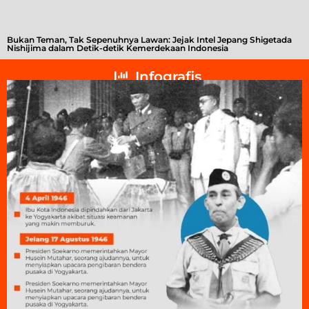
Bukan Teman, Tak Sepenuhnya Lawan: Jejak Intel Jepang Shigetada
A
Nishijima dalam Detik-detik Kemerdekaan Indonesia
T
Infografis